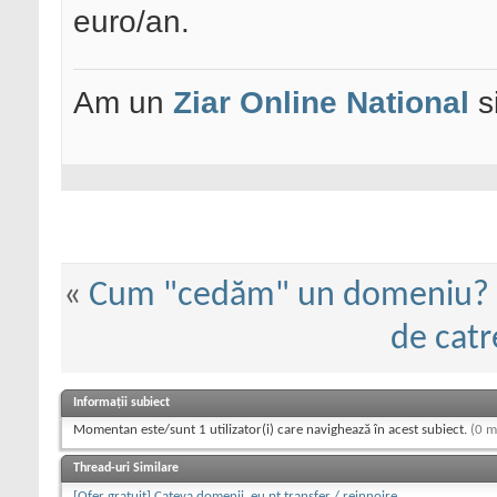
euro/an.
Am un
Ziar Online
National
s
«
Cum "cedăm" un domeniu?
de cat
Informații subiect
Momentan este/sunt 1 utilizator(i) care navighează în acest subiect.
(0 m
Thread-uri Similare
[Ofer gratuit] Cateva domenii .eu pt transfer / reinnoire