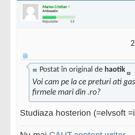
Marius Cristian
Ambasador
Reputatie:
53
2
Postat în original de
haotik
Voi cam pe la ce preturi ati ga
firmele mari din .ro?
Studiaza hosterion (=elvsoft =
Nu mai
CAUT content writer