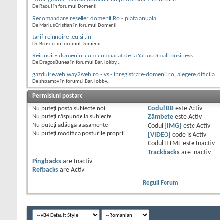
De Raoul în forumul Domenii
Recomandare reseller domenii Ro - plata anuala
De Marius Cristian în forumul Domenii
tarif reinnoire .eu si .in
De Broscoi în forumul Domenii
Reinnoire domeniu .com cumparat de la Yahoo Small Business
De Dragos Bunea în forumul Bar, lobby...
gazduireweb.way2web.ro - vs - inregistrare-domenii.ro, alegere dificila
De shpampy în forumul Bar, lobby...
Permisiuni postare
Nu puteţi
posta subiecte noi.
Codul BB
este
Activ
Nu puteţi
răspunde la subiecte
Zâmbete
este
Activ
Nu puteţi
adăuga ataşamente
Codul
[IMG]
este
Activ
Nu puteţi
modifica posturile proprii
[VIDEO]
code is
Activ
Codul HTML este
Inactiv
Trackbacks
are
Inactiv
Pingbacks
are
Inactiv
Refbacks
are
Activ
Reguli Forum