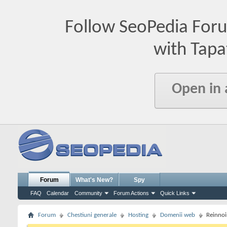
Follow SeoPedia For
with Tapa
Open in
Forum
What's New?
Spy
FAQ
Calendar
Community
Forum Actions
Quick Links
Forum
Chestiuni generale
Hosting
Domenii web
Reinnoir