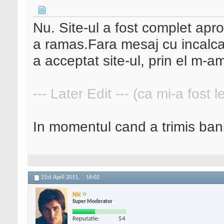
Nu. Site-ul a fost complet ap
a ramas.Fara mesaj cu incalcar
a acceptat site-ul, prin el m-am
--- Later Edit --- (ca mi-a fost 
In momentul cand a trimis ban
21st April 2011,
16:02
Nic
Super Moderator
Reputatie:
54