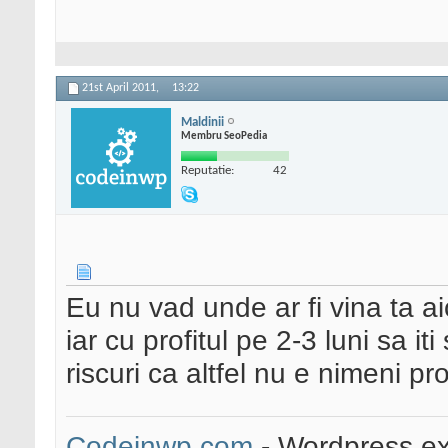
21st April 2011,
13:22
Maldinii
Membru SeoPedia
Reputatie:
42
Eu nu vad unde ar fi vina ta aic
iar cu profitul pe 2-3 luni sa iti
riscuri ca altfel nu e nimeni pro
Codeinwp.com
- Wordpress ex