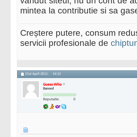
vandut siteul, nu un cont de 
mintea la contributie si sa ga
Creștere putere, consum redus
servicii profesionale de
chiptu
21st April 2011,
14:12
Guess Who
Banned
Reputatie:
0