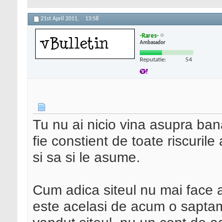
21st April 2011,
13:58
-Rares-
Ambasador
Reputatie:
54
Tu nu ai nicio vina asupra bana
fie constient de toate riscuril
si sa si le asume.
Cum adica siteul nu mai face a
este acelasi de acum o saptama