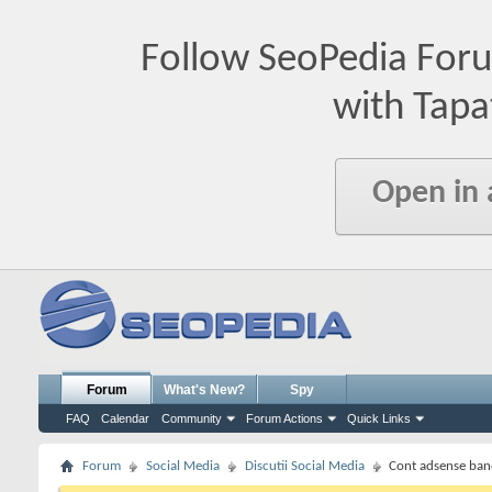
Follow SeoPedia For
with Tapa
Open in
Forum
What's New?
Spy
FAQ
Calendar
Community
Forum Actions
Quick Links
Forum
Social Media
Discutii Social Media
Cont adsense ban