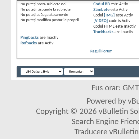
Nu puteţi
posta subiecte noi.
Codul BB
este
Activ
Nu puteţi
răspunde la subiecte
Zâmbete
este
Activ
Nu puteţi
adăuga ataşamente
Codul
[IMG]
este
Activ
Nu puteţi
modifica posturile proprii
[VIDEO]
code is
Activ
Codul HTML este
Inactiv
Trackbacks
are
Inactiv
Pingbacks
are
Inactiv
Refbacks
are
Activ
Reguli Forum
Fus orar: GM
Powered by vBu
Copyright © 2026 vBulletin Solu
Search Engine Frien
Traducere vBullet