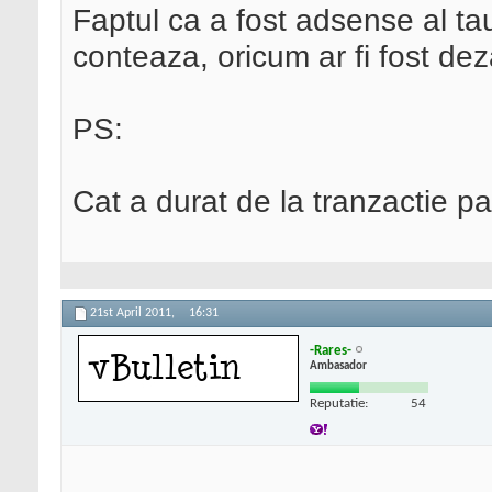
Faptul ca a fost adsense al tau
conteaza, oricum ar fi fost dez
PS:
Cat a durat de la tranzactie p
21st April 2011,
16:31
-Rares-
Ambasador
Reputatie:
54