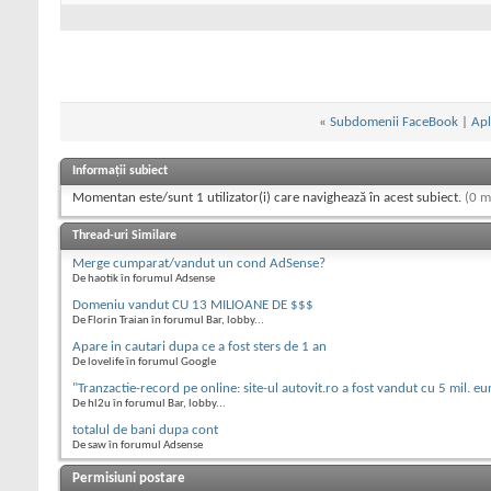
«
Subdomenii FaceBook
|
Apl
Informații subiect
Momentan este/sunt 1 utilizator(i) care navighează în acest subiect.
(0 m
Thread-uri Similare
Merge cumparat/vandut un cond AdSense?
De haotik în forumul Adsense
Domeniu vandut CU 13 MILIOANE DE $$$
De Florin Traian în forumul Bar, lobby...
Apare in cautari dupa ce a fost sters de 1 an
De lovelife în forumul Google
"Tranzactie-record pe online: site-ul autovit.ro a fost vandut cu 5 mil. eu
De hl2u în forumul Bar, lobby...
totalul de bani dupa cont
De saw în forumul Adsense
Permisiuni postare