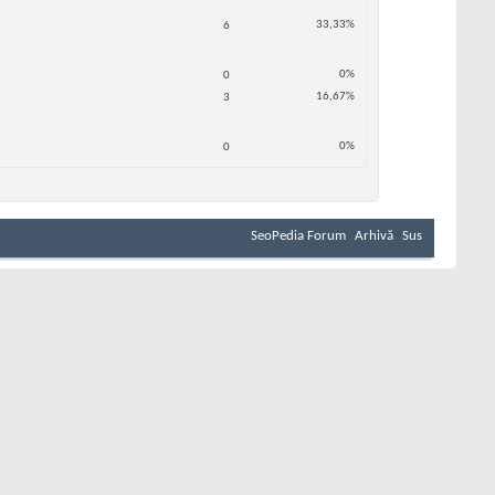
33,33%
6
0%
0
16,67%
3
0%
0
SeoPedia Forum
Arhivă
Sus