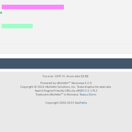
nu
Fus orar: GMT +3. Acum este
12:02
.
Powered by vBulletin™ Versiunea 4.2.0
Copyright © 2026 vBulletin Solutions, Inc. Toate drepturile rezervate.
Search Engine Friendly URLs by
vBSEO
3.5.1 PL1
Traducere vBulletin™ in Romana:
Teascu Dorin
Copyright 2002-2015
SeoPedia