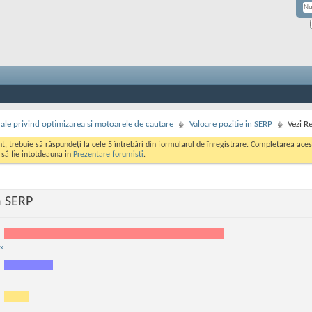
rale privind optimizarea si motoarele de cautare
Valoare pozitie in SERP
Vezi R
ont, trebuie să răspundeți la cele 5 întrebări din formularul de înregistrare. Completarea a
i să fie intotdeauna in
Prezentare forumisti
.
n SERP
x