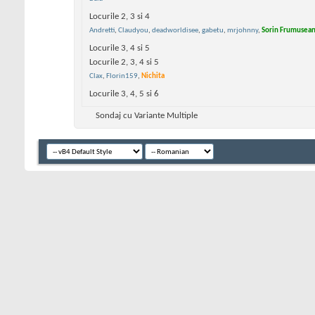
Locurile 2, 3 si 4
Andretti
,
Claudyou
,
deadworldisee
,
gabetu
,
mrjohnny
,
Sorin Frumusea
Locurile 3, 4 si 5
Locurile 2, 3, 4 si 5
Clax
,
Florin159
,
Nichita
Locurile 3, 4, 5 si 6
Sondaj cu Variante Multiple