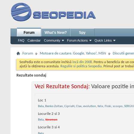
Forum
What's New?
Spy
FAQ
Calendar
Community
Forum Actions
Quick Links
Forum
Motoare de cautare. Google, Yahoo!, MSN
Discutii gene
SeoPedia este o comunitate inchisă
incă din 2008
. Pentru a beneficia de un c
ajută la obținerea acestuia.
Regulile si politica Seopedia
. Primul post ar trebu
Rezultate sondaj
Vezi Rezultate Sondaj:
Valoare pozitie i
Loc 1
Bela
,
Benko Zoltan
,
CipriaN
,
Clax
,
evolution
,
felix
,
Floki
,
scoopo
,
SERGIU
Locurile 2 si 3
Bela
,
Veromon
Locurile 3 si 4
Bela