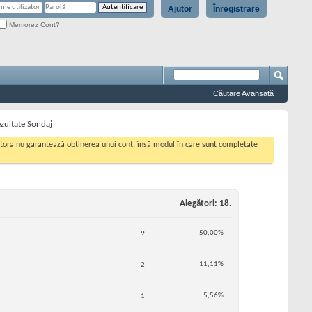
Ajutor
Înregistrare
Memorez Cont?
Căutare Avansată
ezultate Sondaj
cestora nu garantează obținerea unui cont, însă modul în care sunt completate
Alegători
18
.
50,00%
9
11,11%
2
5,56%
1