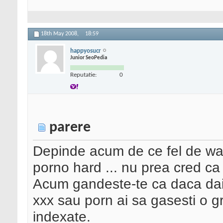
18th May 2008,
18:59
happyosucr
Junior SeoPedia
Reputatie:
0
parere
Depinde acum de ce fel de wal
porno hard ... nu prea cred ca 
Acum gandeste-te ca daca dai 
xxx sau porn ai sa gasesti o gr
indexate.