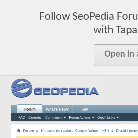
Follow SeoPedia For
with Tapa
Open in
Forum
What's New?
Spy
FAQ
Calendar
Community
Forum Actions
Quick Links
Forum
Motoare de cautare. Google, Yahoo!, MSN
Discutii gene