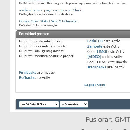
De BeFree în forumul Discutii generale privind optimizarea si motoarele de cautare
am facut si eu o pagina acum vreo 2 luni...
De Bogdan Citoiu în forumul Studii de caz
Google Crawl Stats + Vreo 2 Nelumiriri
De Stelian în forumul Google
Permisiuni postare
Nu puteţi
posta subiecte noi.
Codul BB
este
Activ
Nu puteţi
răspunde la subiecte
Zâmbete
este
Activ
Nu puteţi
adăuga ataşamente
Codul
[IMG]
este
Activ
Nu puteţi
modifica posturile proprii
[VIDEO]
code is
Activ
Codul HTML este
Inactiv
Trackbacks
are
Inactiv
Pingbacks
are
Inactiv
Refbacks
are
Activ
Reguli Forum
Fus orar: GM