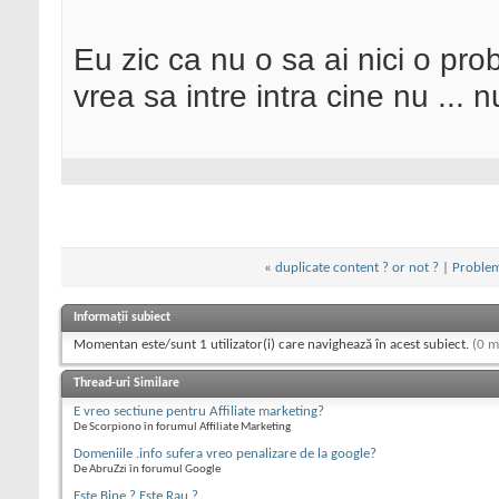
Eu zic ca nu o sa ai nici o pro
vrea sa intre intra cine nu ... n
«
duplicate content ? or not ?
|
Problem
Informații subiect
Momentan este/sunt 1 utilizator(i) care navighează în acest subiect.
(0 m
Thread-uri Similare
E vreo sectiune pentru Affiliate marketing?
De Scorpiono în forumul Affiliate Marketing
Domeniile .info sufera vreo penalizare de la google?
De AbruZzi în forumul Google
Este Bine ? Este Rau ?