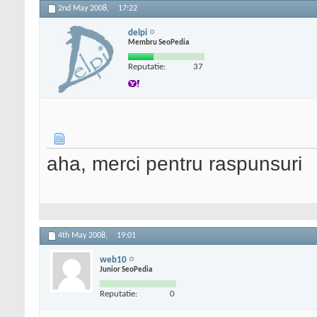
2nd May 2008,
17:22
delpi
Membru SeoPedia
Reputatie:
37
aha, merci pentru raspunsuri
4th May 2008,
19:01
web10
Junior SeoPedia
Reputatie:
0