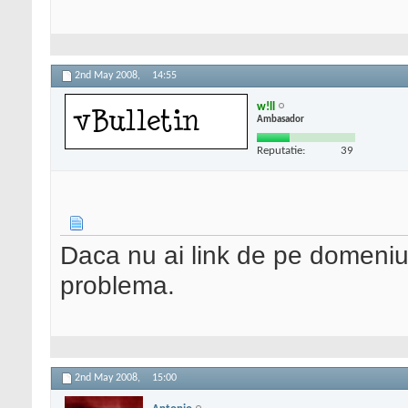
2nd May 2008,
14:55
w!ll
Ambasador
Reputatie:
39
Daca nu ai link de pe domeniu
problema.
2nd May 2008,
15:00