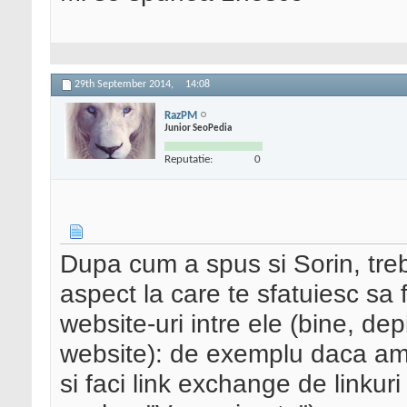
29th September 2014,
14:08
RazPM
Junior SeoPedia
Reputatie:
0
Dupa cum a spus si Sorin, trebu
aspect la care te sfatuiesc sa f
website-uri intre ele (bine, dep
website): de exemplu daca ambe
si faci link exchange de linkuri 