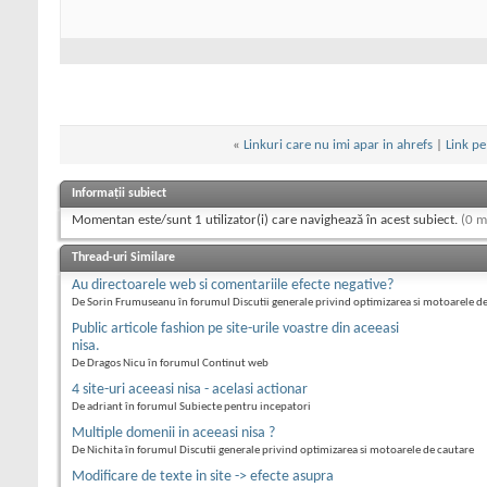
«
Linkuri care nu imi apar in ahrefs
|
Link pe
Informații subiect
Momentan este/sunt 1 utilizator(i) care navighează în acest subiect.
(0 m
Thread-uri Similare
Au directoarele web si comentariile efecte negative?
De Sorin Frumuseanu în forumul Discutii generale privind optimizarea si motoarele d
Public articole fashion pe site-urile voastre din aceeasi
nisa.
De Dragos Nicu în forumul Continut web
4 site-uri aceeasi nisa - acelasi actionar
De adriant în forumul Subiecte pentru incepatori
Multiple domenii in aceeasi nisa ?
De Nichita în forumul Discutii generale privind optimizarea si motoarele de cautare
Modificare de texte in site -> efecte asupra