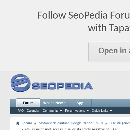
Follow SeoPedia For
with Tapa
Open in
Forum
What's New?
Spy
FAQ
Calendar
Community
Forum Actions
Quick Links
Forum
Motoare de cautare. Google, Yahoo!, MSN
Discutii gene
2 site-uri pe cpanel, aceeasi nisa, exista efecte negative pt SEO?