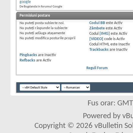
google
De Bogdanda în forumul Google
Permisiuni postare
Nu puteţi
posta subiecte noi.
Codul BB
este
Activ
Nu puteţi
răspunde la subiecte
Zâmbete
este
Activ
Nu puteţi
adăuga ataşamente
Codul
[IMG]
este
Activ
Nu puteţi
modifica posturile proprii
[VIDEO]
code is
Activ
Codul HTML este
Inactiv
Trackbacks
are
Inactiv
Pingbacks
are
Inactiv
Refbacks
are
Activ
Reguli Forum
Fus orar: GM
Powered by vBu
Copyright © 2026 vBulletin Solu