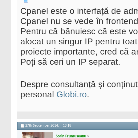
Cpanel este o interfață de adm
Cpanel nu se vede în frontend
Pentru că bănuiesc că este vo
alocat un singur IP pentru toat
proiecte importante, cred că ar f
Poți să ceri un IP separat.
Despre consultanță și conținut 
personal
Globi.ro
.
27th September 2014,
13:18
Sorin Frumuseanu