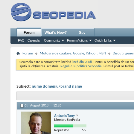
Forum
What's New?
Spy
FAQ
Calendar
Community
Forum Actions
Quick Links
Forum
Motoare de cautare. Google, Yahoo!, MSN
Discutii gene
SeoPedia este o comunitate inchisă
incă din 2008
. Pentru a beneficia de un c
ajută la obținerea acestuia.
Regulile si politica Seopedia
. Primul post ar trebu
Subiect:
nume domeniu/brand name
6th August 2013,
12:26
AntonioTony
Membru SeoPedia
Reputatie:
65