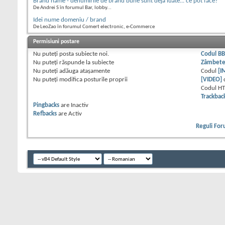
Brand name - denumirile de brand bune sunt deja luate... ce pot face?
De Andrei S în forumul Bar, lobby...
Idei nume domeniu / brand
De LeoZao în forumul Comert electronic, e-Commerce
Permisiuni postare
Nu puteţi
posta subiecte noi.
Codul B
Nu puteţi
răspunde la subiecte
Zâmbet
Nu puteţi
adăuga ataşamente
Codul
[I
Nu puteţi
modifica posturile proprii
[VIDEO]
Codul H
Trackbac
Pingbacks
are
Inactiv
Refbacks
are
Activ
Reguli Fo