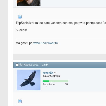
TripSocializer mi se pare varianta cea mai potrivita pentru acea "
Succes!
Ma gasiti pe
www.SeoPower.ro
.
6th August 2013,
23:14
raven84
Junior SeoPedia
Reputatie:
30