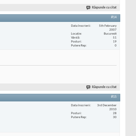
Răspunde cu citat
#14
Data înscrierii
5th February
2007
Locaţie
Bucuresti
Vârstă
51
Posturi
19
Putere Rep
0
Răspunde cu citat
#15
Data înscrierii
3rd December
2010
Posturi
28
Putere Rep
30