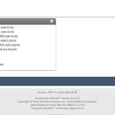
B
este
Activ
e
este
Activ
MG]
este
Activ
code is
Activ
TML este
Inactiv
ks
are
Inactiv
rum
Fus orar: GMT +3. Acum este
13:39
.
Powered by vBulletin™ Versiunea 4.2.0
Copyright © 2026 vBulletin Solutions, Inc. Toate drepturile rezervate.
Search Engine Friendly URLs by
vBSEO
3.5.1 PL1
Traducere vBulletin™ in Romana:
Teascu Dorin