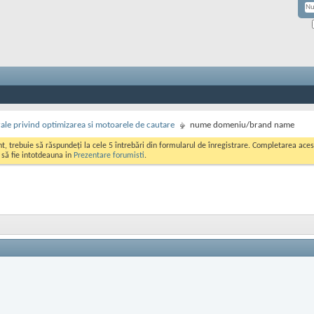
rale privind optimizarea si motoarele de cautare
nume domeniu/brand name
ont, trebuie să răspundeți la cele 5 întrebări din formularul de înregistrare. Completarea a
i să fie intotdeauna in
Prezentare forumisti
.