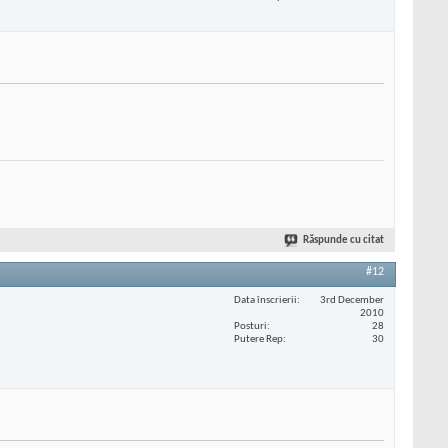
Răspunde cu citat
#12
Data înscrierii
3rd December
2010
Posturi
28
Putere Rep
30