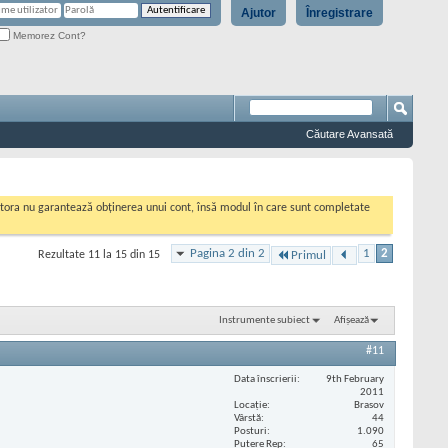
Ajutor
Înregistrare
Memorez Cont?
Căutare Avansată
cestora nu garantează obținerea unui cont, însă modul în care sunt completate
Pagina 2 din 2
1
2
Rezultate 11 la 15 din 15
Primul
Instrumente subiect
Afișează
#11
Data înscrierii
9th February
2011
Locaţie
Brasov
Vârstă
44
Posturi
1.090
Putere Rep
65