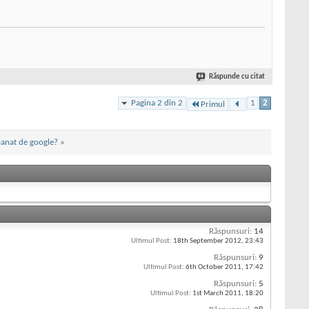
Răspunde cu citat
Pagina 2 din 2
1
2
Primul
banat de google?
»
Răspunsuri:
14
Ultimul Post:
18th September 2012,
23:43
Răspunsuri:
9
Ultimul Post:
6th October 2011,
17:42
Răspunsuri:
5
Ultimul Post:
1st March 2011,
18:20