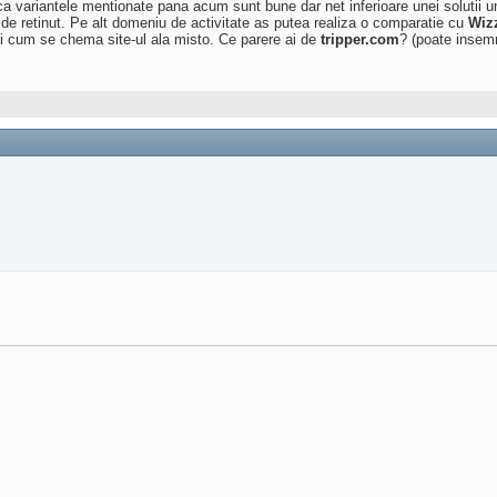
ca variantele mentionate pana acum sunt bune dar net inferioare unei solutii u
de retinut. Pe alt domeniu de activitate as putea realiza o comparatie cu
Wiz
zi cum se chema site-ul ala misto. Ce parere ai de
tripper.com
? (poate insemn