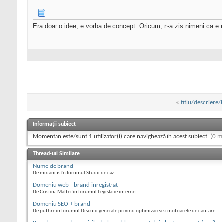
Era doar o idee, e vorba de concept. Oricum, n-a zis nimeni ca e
«
titlu/descriere
Informații subiect
Momentan este/sunt 1 utilizator(i) care navighează în acest subiect.
(0 m
Thread-uri Similare
Nume de brand
De midanius în forumul Studii de caz
Domeniu web - brand inregistrat
De Cristina Maftei în forumul Legislatie internet
Domeniu SEO + brand
De puthre în forumul Discutii generale privind optimizarea si motoarele de cautare