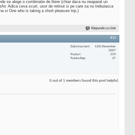
nde se alege o combinatie de litere (chiar daca nu neaparat un
z
Air. Adica ceva scurt, usor de retinut si pe care sa nu trebuiasca
a si One who is taking a short pleasure trip.)
Răspunde cu citat
#13
Data înscrierii
12th December
2007
Posturi
259
Putere Rep
37
0 out of 1 members found this post helpful.