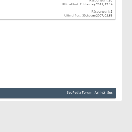
Răspunsuri:
28
Ultimul Post:
7th January 2011,
17:14
Răspunsuri:
5
Ultimul Post:
30th June 2007,
02:59
SeoPedia Forum
Arhivă
Sus