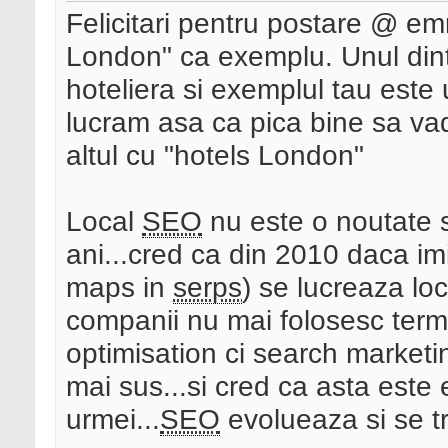
Felicitari pentru postare @ em
London" ca exemplu. Unul dintre
hoteliera si exemplul tau este 
lucram asa ca pica bine sa vad c
altul cu "hotels London"
Local
SEO
nu este o noutate 
ani...cred ca din 2010 daca im
maps in
serps
) se lucreaza lo
companii nu mai folosesc ter
optimisation ci search marketin
mai sus...si cred ca asta este 
urmei...
SEO
evolueaza si se t