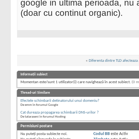
google in ultima perioada, nu 
(doar cu continut organic).
«
Diferenta dintre TLD afecteaza 
Informații subiect
Momentan este/sunt 1 utilizator(i) care navighează în acest subiect.
(0 m
Thread-uri Similare
Efectele schimbarii detinatorului unui domeniu?
De emm în forumul Google
Cat dureaza propagarea schimbarii DNS-urilor ?
De tataraseni în forumul Hosting
Permisiuni postare
Nu puteţi
posta subiecte noi.
Codul BB
este
Activ