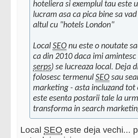
hoteliera si exemplul tau este u
lucram asa ca pica bine sa vad ca
altul cu "hotels London"
Local
SEO
nu este o noutate sau
ca din 2010 daca imi amintesc 
serps
) se lucreaza local. Deja
folosesc termenul
SEO
sau sear
marketing - asta incluzand tot c
este esenta postarii tale la ur
transforma in search marketi
Local
SEO
este deja vechi... 