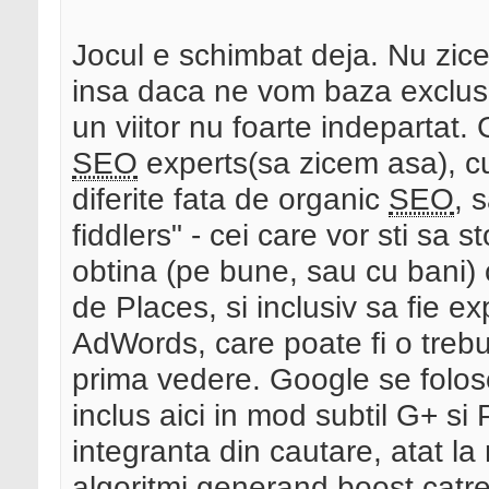
Jocul e schimbat deja. Nu zi
insa daca ne vom baza exclus
un viitor nu foarte indepartat. 
SEO
experts(sa zicem asa), cu
diferite fata de organic
SEO
, 
fiddlers" - cei care vor sti sa
obtina (pe bune, sau cu bani) 
de Places, si inclusiv sa fie ex
AdWords, care poate fi o treb
prima vedere. Google se folose
inclus aici in mod subtil G+ s
integranta din cautare, atat la n
algoritmi generand boost catre