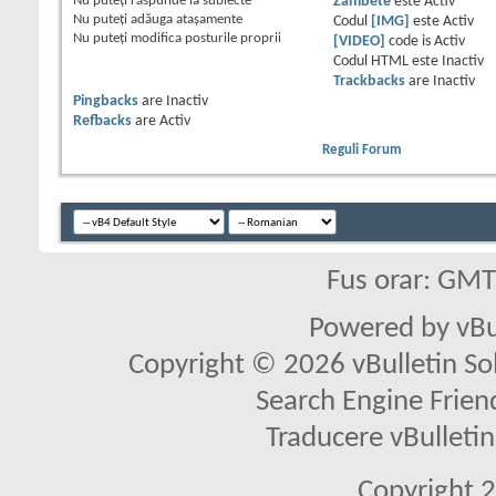
Nu puteţi
răspunde la subiecte
Zâmbete
este
Activ
Nu puteţi
adăuga ataşamente
Codul
[IMG]
este
Activ
Nu puteţi
modifica posturile proprii
[VIDEO]
code is
Activ
Codul HTML este
Inactiv
Trackbacks
are
Inactiv
Pingbacks
are
Inactiv
Refbacks
are
Activ
Reguli Forum
Fus orar: GM
Powered by vBu
Copyright © 2026 vBulletin Solu
Search Engine Frien
Traducere vBullet
Copyright 