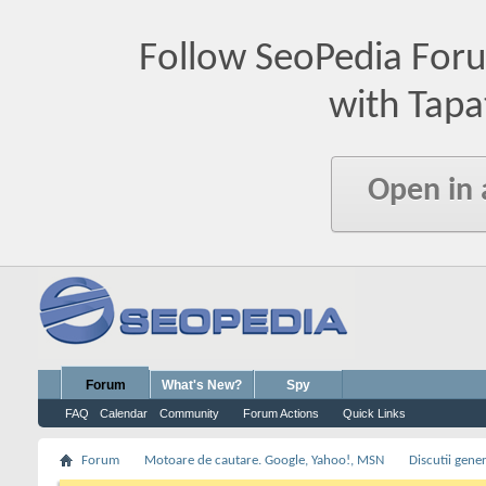
Follow SeoPedia For
with Tapa
Open in
Forum
What's New?
Spy
FAQ
Calendar
Community
Forum Actions
Quick Links
Forum
Motoare de cautare. Google, Yahoo!, MSN
Discutii gene