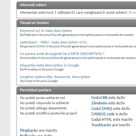
Informații subiect
Momentan este/sunt 1 utilizator(i) care navighează în acest subiect.
(0 m
Thread-uri Similare
Keyword-uri in meta description
De Federals în forumul Discutii generale privind optimizarea si motoarele de cautare
optimizare : <title>, meta description si H1
De giovanni12345 în forumul Discutii generale privind optimizarea si motoarele de c
Ce parere aveti de paginile fara META DESCRIPTION ?
De evolution în forumul Discutii generale privind optimizarea si motoarele de cautare
Disparitia meta description in Google
De Prometeu în forumul Google
Lungime optima titlu, keywords, description
De Cristy în forumul Google
Permisiuni postare
Nu puteţi
posta subiecte noi.
Codul BB
este
Activ
Nu puteţi
răspunde la subiecte
Zâmbete
este
Activ
Nu puteţi
adăuga ataşamente
Codul
[IMG]
este
Activ
Nu puteţi
modifica posturile proprii
[VIDEO]
code is
Activ
Codul HTML este
Inactiv
Trackbacks
are
Inactiv
Pingbacks
are
Inactiv