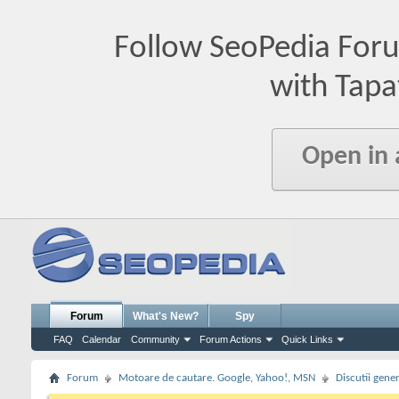
Follow SeoPedia For
with Tapa
Open in
Forum
What's New?
Spy
FAQ
Calendar
Community
Forum Actions
Quick Links
Forum
Motoare de cautare. Google, Yahoo!, MSN
Discutii gene