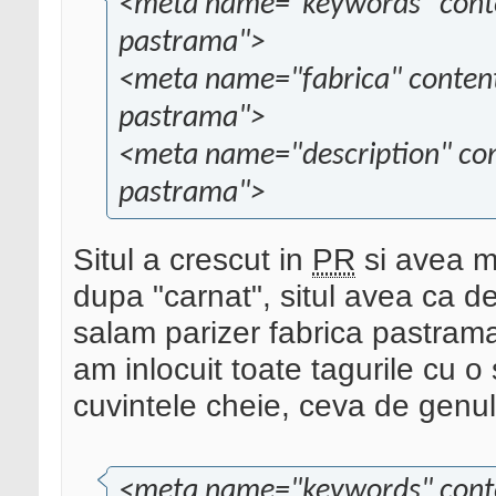
<meta name="keywords" conten
pastrama">
<meta name="fabrica" content
pastrama">
<meta name="description" cont
pastrama">
Situl a crescut in
PR
si avea mu
dupa "carnat", situl avea ca de
salam parizer fabrica pastram
am inlocuit toate tagurile cu o 
cuvintele cheie, ceva de genul
<meta name="keywords" conten