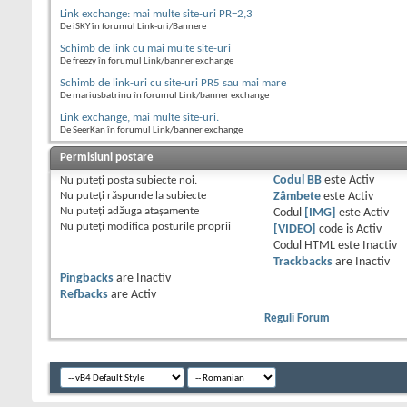
Link exchange: mai multe site-uri PR=2,3
De iSKY în forumul Link-uri/Bannere
Schimb de link cu mai multe site-uri
De freezy în forumul Link/banner exchange
Schimb de link-uri cu site-uri PR5 sau mai mare
De mariusbatrinu în forumul Link/banner exchange
Link exchange, mai multe site-uri.
De SeerKan în forumul Link/banner exchange
Permisiuni postare
Nu puteţi
posta subiecte noi.
Codul BB
este
Activ
Nu puteţi
răspunde la subiecte
Zâmbete
este
Activ
Nu puteţi
adăuga ataşamente
Codul
[IMG]
este
Activ
Nu puteţi
modifica posturile proprii
[VIDEO]
code is
Activ
Codul HTML este
Inactiv
Trackbacks
are
Inactiv
Pingbacks
are
Inactiv
Refbacks
are
Activ
Reguli Forum