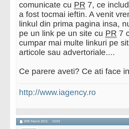
comunicate cu
PR
7, ce includ
a fost tocmai ieftin. A venit v
linkul din prima pagina insa, 
pe un link pe un site cu
PR
7 c
cumpar mai multe linkuri pe si
articole sau advertoriale....
Ce parere aveti? Ce ati face i
http://www.iagency.ro
20th March 2012,
13:03