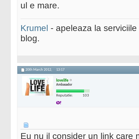
ul e mare.
Krumel
- apeleaza la serviciile
blog.
20th March 2012,
13:17
lovelife
Ambasador
Reputatie:
103
Eu nu il consider un link care 