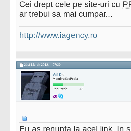
Cei drept cele pe site-uri cu
P
ar trebui sa mai cumpar...
http://www.iagency.ro
21st March 2012,
07:39
Vali D
Membru SeoPedia
Reputatie:
43
Eu as renunta la acel link. In