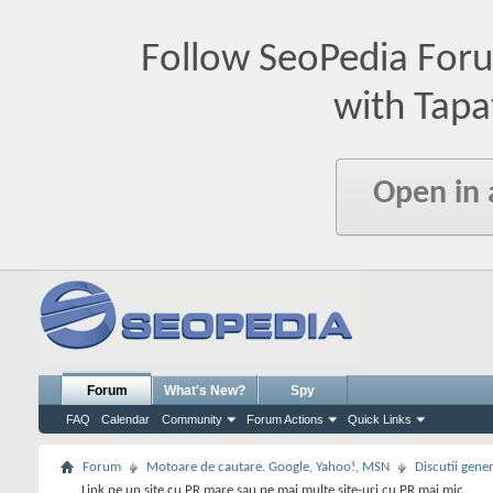
Follow SeoPedia For
with Tapa
Open in
Forum
What's New?
Spy
FAQ
Calendar
Community
Forum Actions
Quick Links
Forum
Motoare de cautare. Google, Yahoo!, MSN
Discutii gene
Link pe un site cu PR mare sau pe mai multe site-uri cu PR mai mic