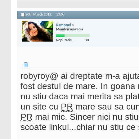
20th March 2012,
13:08
Ramonel
Membru SeoPedia
Reputatie:
30
robyroy@ ai dreptate m-a ajuta
fost destul de mare. In goana 
nu stiu daca mai merita sa pl
un site cu
PR
mare sau sa cump
PR
mai mic. Sincer nici nu st
scoate linkul...chiar nu stiu ce 