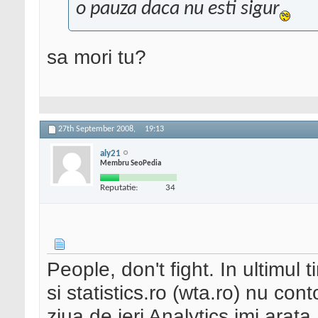
o pauza daca nu esti sigur
sa mori tu?
27th September 2008,
19:13
aly21
Membru SeoPedia
Reputatie:
34
People, don't fight. In ultimul 
si statistics.ro (wta.ro) nu co
ziua de ieri Analytics imi arata