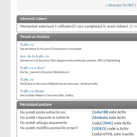
«
Director Pe NET
Informații subiect
Momentan este/sunt 1 utilizator(i) care navighează în acest subiect.
(0 m
Thread-uri Similare
Trafic.ro
De anntidot în forumul Directoare romanesti
Aur de la trafic.ro
De kevinro în forumul Stiri despre motoarele de cautare, SEO si Marketing
Trafic.ro e dus?
De No_name în forumul Website-uri
Trafic.ro
De Diana în forumul Metode de promovare, Analiza trafic.
Trafic.ro Down
De Cristian Mezei în forumul Bar, lobby...
Permisiuni postare
Nu puteţi
posta subiecte noi.
Codul BB
este
Activ
Nu puteţi
răspunde la subiecte
Zâmbete
este
Activ
Nu puteţi
adăuga ataşamente
Codul
[IMG]
este
Activ
Nu puteţi
modifica posturile proprii
[VIDEO]
code is
Activ
Codul HTML este
Inactiv