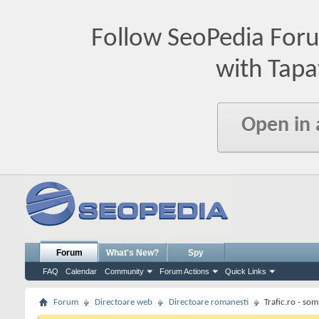
Follow SeoPedia For
with Tapa
Open in
Forum
What's New?
Spy
FAQ
Calendar
Community
Forum Actions
Quick Links
Forum
Directoare web
Directoare romanesti
Trafic.ro - so