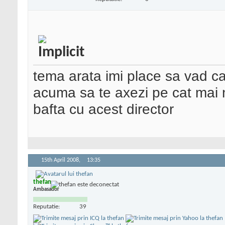
tema arata imi place sa vad ca 
acuma sa te axezi pe cat mai mu
bafta cu acest director
15th April 2008,
13:35
thefan
Ambasador
Reputatie:
39