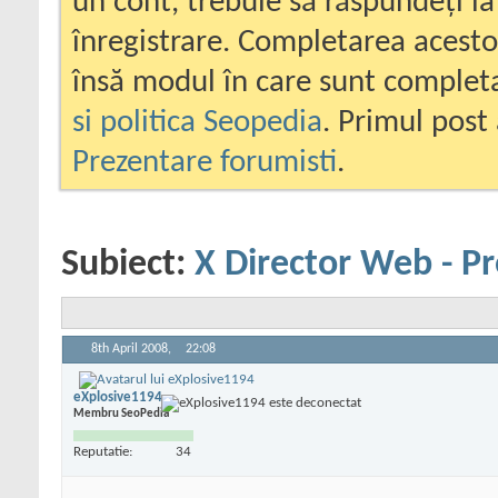
un cont, trebuie să răspundeți la
înregistrare. Completarea acesto
însă modul în care sunt completa
si politica Seopedia
. Primul post 
Prezentare forumisti
.
Subiect:
X Director Web - P
8th April 2008,
22:08
eXplosive1194
Membru SeoPedia
Reputatie:
34