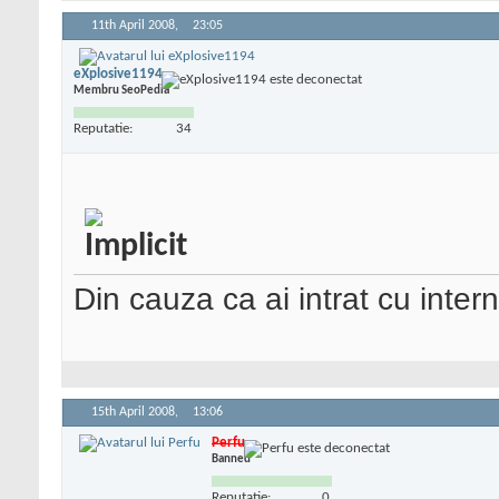
11th April 2008,
23:05
eXplosive1194
Membru SeoPedia
Reputatie:
34
Din cauza ca ai intrat cu intern
15th April 2008,
13:06
Perfu
Banned
Reputatie:
0