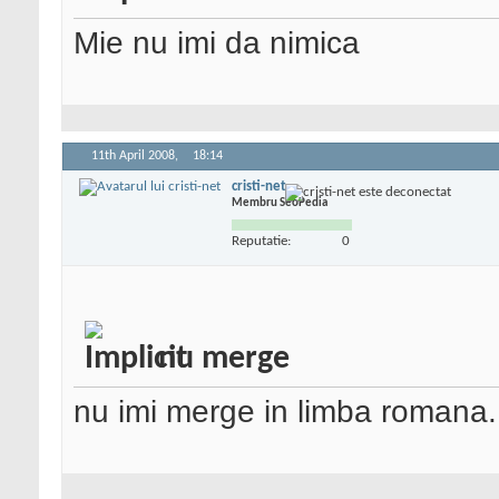
Mie nu imi da nimica
11th April 2008,
18:14
cristi-net
Membru SeoPedia
Reputatie:
0
nu merge
nu imi merge in limba romana..