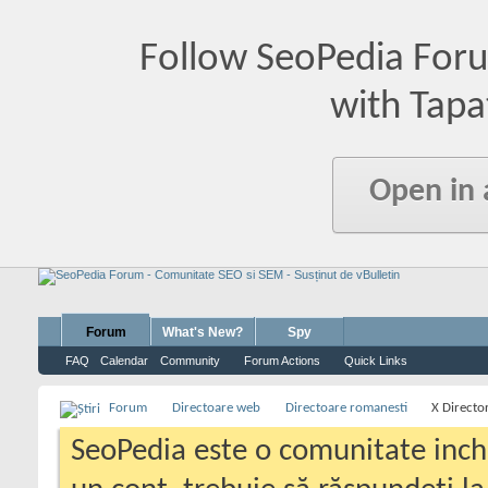
Follow SeoPedia For
with Tapa
Open in
Forum
What's New?
Spy
FAQ
Calendar
Community
Forum Actions
Quick Links
Forum
Directoare web
Directoare romanesti
X Directo
SeoPedia este o comunitate inc