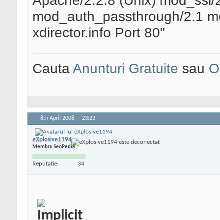
Apache/2.2.8 (Unix) mod_ssl
mod_auth_passthrough/2.1 mo
xdirector.info Port 80"
Cauta
Anunturi Gratuite
sau
O
8th April 2008,
23:23
eXplosive1194
Membru SeoPedia
Reputatie:
34