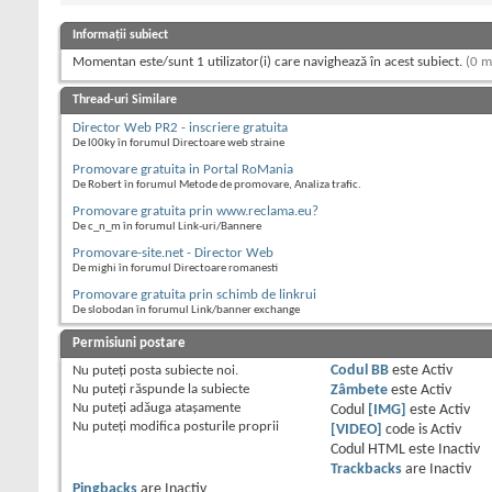
Informații subiect
Momentan este/sunt 1 utilizator(i) care navighează în acest subiect.
(0 m
Thread-uri Similare
Director Web PR2 - inscriere gratuita
De l00ky în forumul Directoare web straine
Promovare gratuita in Portal RoMania
De Robert în forumul Metode de promovare, Analiza trafic.
Promovare gratuita prin www.reclama.eu?
De c_n_m în forumul Link-uri/Bannere
Promovare-site.net - Director Web
De mighi în forumul Directoare romanesti
Promovare gratuita prin schimb de linkrui
De slobodan în forumul Link/banner exchange
Permisiuni postare
Nu puteţi
posta subiecte noi.
Codul BB
este
Activ
Nu puteţi
răspunde la subiecte
Zâmbete
este
Activ
Nu puteţi
adăuga ataşamente
Codul
[IMG]
este
Activ
Nu puteţi
modifica posturile proprii
[VIDEO]
code is
Activ
Codul HTML este
Inactiv
Trackbacks
are
Inactiv
Pingbacks
are
Inactiv