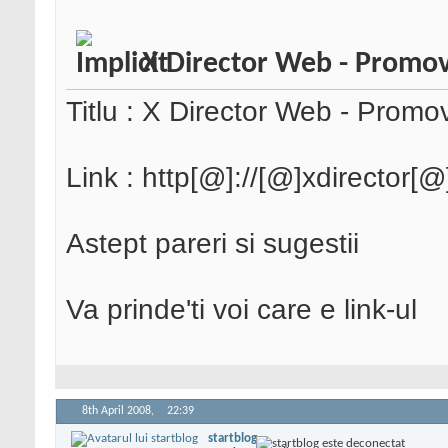
X Director Web - Promov
Titlu : X Director Web - Promo
Link : http[@]://[@]xdirector[@
Astept pareri si sugestii
Va prinde'ti voi care e link-ul
8th April 2008,
22:39
startblog