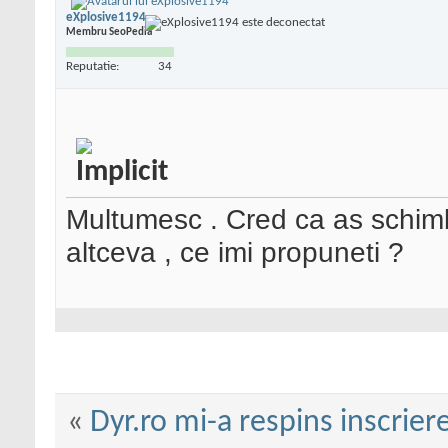
eXplosive1194
Membru SeoPedia
Reputatie:
34
Multumesc . Cred ca as schimb
altceva , ce imi propuneti ?
«
Dyr.ro mi-a respins inscrier