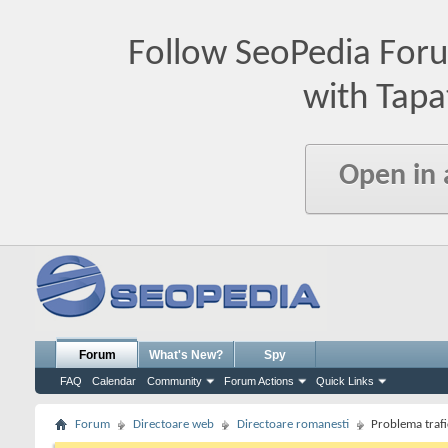
Follow SeoPedia For
with Tapa
Open in
Forum
What's New?
Spy
FAQ
Calendar
Community
Forum Actions
Quick Links
Forum
Directoare web
Directoare romanesti
Problema trafic