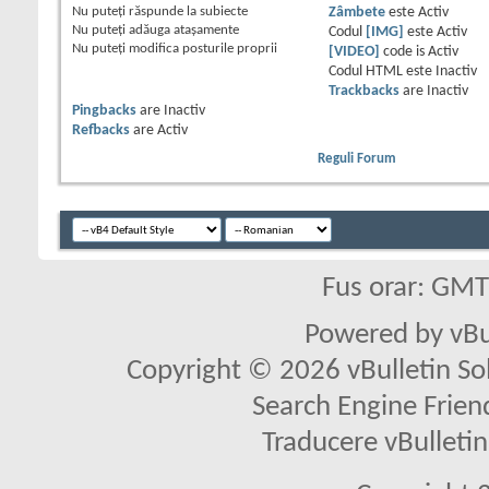
Nu puteţi
răspunde la subiecte
Zâmbete
este
Activ
Nu puteţi
adăuga ataşamente
Codul
[IMG]
este
Activ
Nu puteţi
modifica posturile proprii
[VIDEO]
code is
Activ
Codul HTML este
Inactiv
Trackbacks
are
Inactiv
Pingbacks
are
Inactiv
Refbacks
are
Activ
Reguli Forum
Fus orar: GM
Powered by vBu
Copyright © 2026 vBulletin Solu
Search Engine Frien
Traducere vBullet