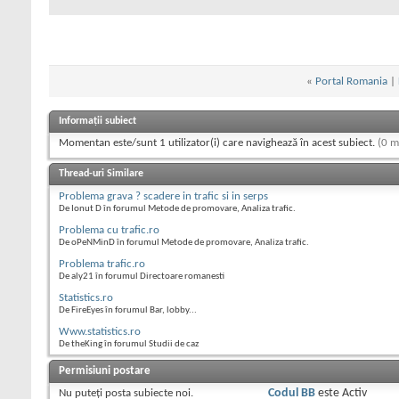
«
Portal Romania
|
Informații subiect
Momentan este/sunt 1 utilizator(i) care navighează în acest subiect.
(0 m
Thread-uri Similare
Problema grava ? scadere in trafic si in serps
De Ionut D în forumul Metode de promovare, Analiza trafic.
Problema cu trafic.ro
De oPeNMinD în forumul Metode de promovare, Analiza trafic.
Problema trafic.ro
De aly21 în forumul Directoare romanesti
Statistics.ro
De FireEyes în forumul Bar, lobby...
Www.statistics.ro
De theKing în forumul Studii de caz
Permisiuni postare
Nu puteţi
posta subiecte noi.
Codul BB
este
Activ