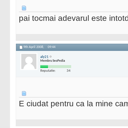
pai tocmai adevarul este intot
9th April 2008,
09:44
aly21
Membru SeoPedia
Reputatie:
34
E ciudat pentru ca la mine cam 