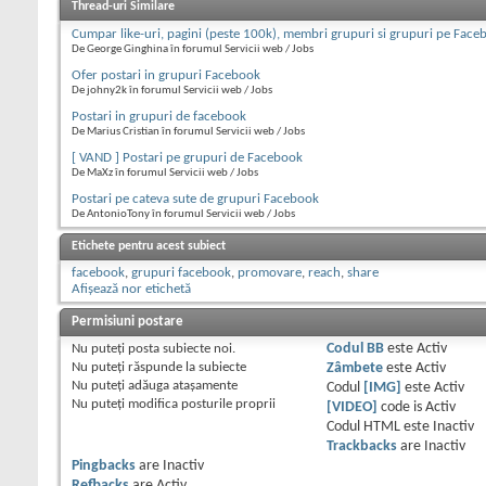
Thread-uri Similare
Cumpar like-uri, pagini (peste 100k), membri grupuri si grupuri pe Face
De George Ginghina în forumul Servicii web / Jobs
Ofer postari in grupuri Facebook
De johny2k în forumul Servicii web / Jobs
Postari in grupuri de facebook
De Marius Cristian în forumul Servicii web / Jobs
[ VAND ] Postari pe grupuri de Facebook
De MaXz în forumul Servicii web / Jobs
Postari pe cateva sute de grupuri Facebook
De AntonioTony în forumul Servicii web / Jobs
Etichete pentru acest subiect
facebook
,
grupuri facebook
,
promovare
,
reach
,
share
Afișează nor etichetă
Permisiuni postare
Nu puteţi
posta subiecte noi.
Codul BB
este
Activ
Nu puteţi
răspunde la subiecte
Zâmbete
este
Activ
Nu puteţi
adăuga ataşamente
Codul
[IMG]
este
Activ
Nu puteţi
modifica posturile proprii
[VIDEO]
code is
Activ
Codul HTML este
Inactiv
Trackbacks
are
Inactiv
Pingbacks
are
Inactiv
Refbacks
are
Activ