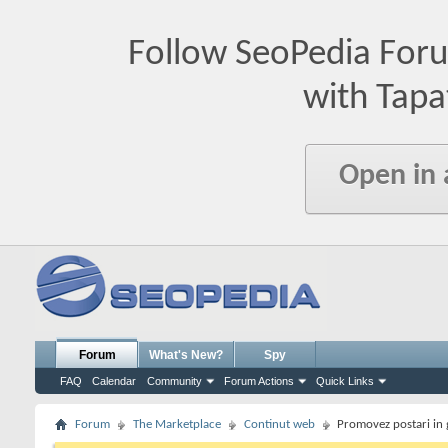
Follow SeoPedia For
with Tapa
Open in
Forum
What's New?
Spy
FAQ
Calendar
Community
Forum Actions
Quick Links
Forum
The Marketplace
Continut web
Promovez postari in 