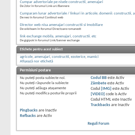
Cumpar advertoriale pe nisele constructii, amenajari
De 2dor în forumul Link-uri/Bannere
Cumparam lunar advertoriale / linkuri in articole; domenii: constructii, 
De neo în forumul Continut web
Director web nisa amenajari constructii si Imobiliare
De wikiteam în forumul Directoare romanesti
link exchange mobila, amenajari, constructii. etc
De gigipok în forumul Link/banner exchange
Etichete pentru acest subiect
agricole
,
amenajari
,
constructii
,
ezoterice
,
mamici
Afișează nor etichetă
Permisiuni postare
Nu puteţi
posta subiecte noi.
Codul BB
este
Activ
Nu puteţi
răspunde la subiecte
Zâmbete
este
Activ
Nu puteţi
adăuga ataşamente
Codul
[IMG]
este
Activ
Nu puteţi
modifica posturile proprii
[VIDEO]
code is
Activ
Codul HTML este
Inactiv
Trackbacks
are
Inactiv
Pingbacks
are
Inactiv
Refbacks
are
Activ
Reguli Forum