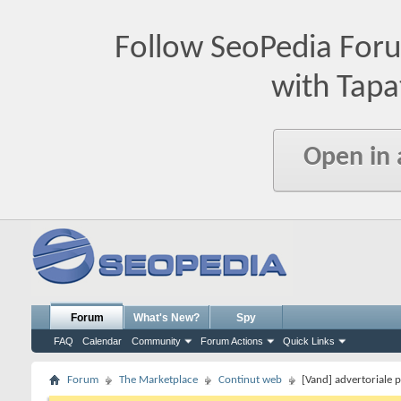
Follow SeoPedia For
with Tapa
Open in
Forum
What's New?
Spy
FAQ
Calendar
Community
Forum Actions
Quick Links
Forum
The Marketplace
Continut web
[Vand] advertoriale p