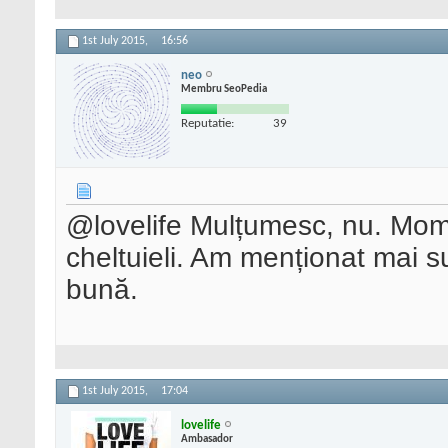
1st July 2015,
16:56
neo
Membru SeoPedia
Reputatie:
39
@lovelife Mulțumesc, nu. Mom
cheltuieli. Am menționat mai sus
bună.
1st July 2015,
17:04
lovelife
Ambasador