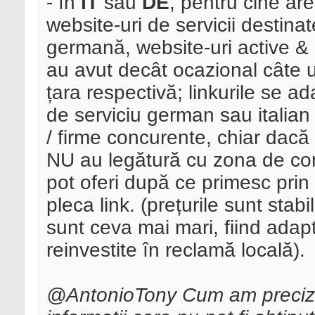
- în
IT
sau
DE
, pentru cine are 
website-uri de servicii destinat
germană, website-uri active & a
au avut decât ocazional câte un
țara respectivă; linkurile se 
de serviciu german sau italian
/ firme concurente, chiar dacă 
NU au legătură cu zona de cons
pot oferi după ce primesc prin
pleca link. (prețurile sunt stab
sunt ceva mai mari, fiind adap
reinvestite în reclamă locală).
@AntonioTony Cum am precizat