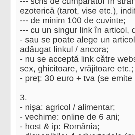
--- scris de cumpărător în strâ
ezoterică (tarot, vise etc.), ind
--- de minim 100 de cuvinte;
--- cu un singur link în articol, 
- sau se poate alege un articol
adăugat linkul / ancora;
- nu se acceptă link către websi
sex, ghicitoare, vrăjitoare etc.;
- preț: 30 euro + tva (se emite 
3.
- nișa: agricol / alimentar;
- vechime: online de 6 ani;
- host & ip: România;