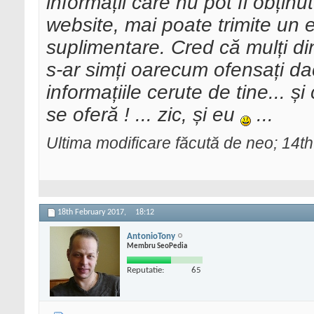
informații care nu pot fi obțin
website, mai poate trimite un 
suplimentare. Cred că mulți d
s-ar simți oarecum ofensați da
informațiile cerute de tine... 
se oferă ! ... zic, și eu
...
Ultima modificare făcută de neo; 14t
18th February 2017,
18:12
AntonioTony
Membru SeoPedia
Reputatie:
65