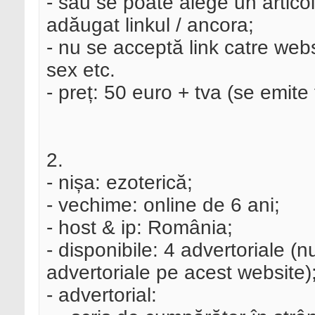
- sau se poate alege un articol
adăugat linkul / ancora;
- nu se acceptă link catre websi
sex etc.
- preț: 50 euro + tva (se emite 
2.
- nișa: ezoterică;
- vechime: online de 6 ani;
- host & ip: România;
- disponibile: 4 advertoriale (
advertoriale pe acest website)
- advertorial: