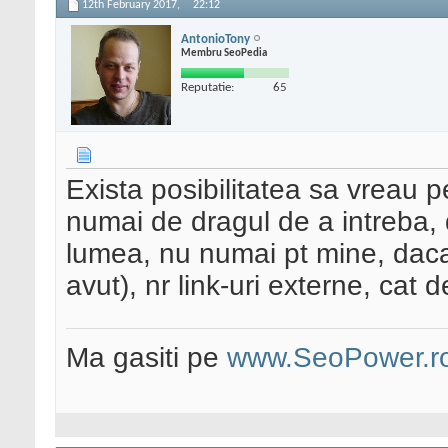
12th February 2017,
22:12
AntonioTony
Membru SeoPedia
Reputatie:
65
Exista posibilitatea sa vreau p
numai de dragul de a intreba, d
lumea, nu numai pt mine, dac
avut), nr link-uri externe, cat d
Ma gasiti pe
www.SeoPower.r