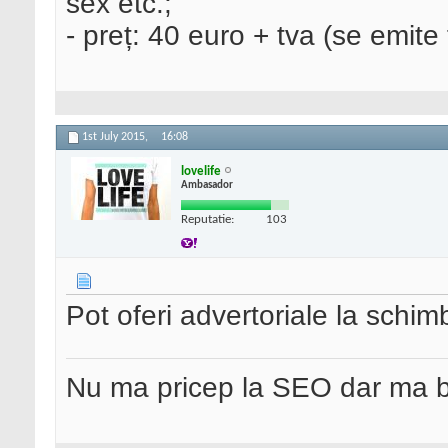
sex etc.;
- preț: 40 euro + tva (se emite 
1st July 2015,
16:08
lovelife
Ambasador
Reputatie:
103
Pot oferi advertoriale la schim
Nu ma pricep la SEO dar ma 