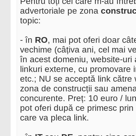
Pentru toți cei care m-au întreb
advertoriale pe zona
construc
topic:
- în
RO
, mai pot oferi doar cât
vechime (câțiva ani, cel mai ve
în acest domeniu, website-uri 
linkuri externe, cu promovare 
etc.; NU se acceptă link către
zona de construcții sau amenajă
concurente. Preț: 10 euro / lun
pot oferi după ce primesc prin 
care va pleca link.