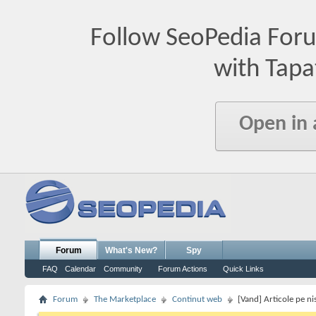
Follow SeoPedia For
with Tapa
Open in
Forum
What's New?
Spy
FAQ
Calendar
Community
Forum Actions
Quick Links
Forum
The Marketplace
Continut web
[Vand] Articole pe ni