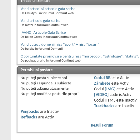
Thread-uri Similare
Vand articol si articole gata scrise
De Claudyou în forumul Continut web
Vand articole gata scrise
De matei în forumul Continut web
[VÂND] Articole Gata Scrise
De Iulian Grecu în forumul Continut web
Vand cateva domenii nisa "sport" + nisa "jocuri"
De buicky în forumul Domenii
Oportunitate promovare pentru nisa "horoscop", "astrologie", "dating",
De paulpadurariu în forumul Continut web
Permisiuni postare
Nu puteţi
posta subiecte noi.
Codul BB
este
Activ
Nu puteţi
răspunde la subiecte
Zâmbete
este
Activ
Nu puteţi
adăuga ataşamente
Codul
[IMG]
este
Activ
Nu puteţi
modifica posturile proprii
[VIDEO]
code is
Activ
Codul HTML este
Inactiv
Trackbacks
are
Inactiv
Pingbacks
are
Inactiv
Refbacks
are
Activ
Reguli Forum