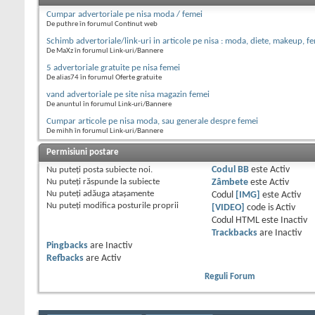
Cumpar advertoriale pe nisa moda / femei
De puthre în forumul Continut web
Schimb advertoriale/link-uri in articole pe nisa : moda, diete, makeup, f
De MaXz în forumul Link-uri/Bannere
5 advertoriale gratuite pe nisa femei
De alias74 în forumul Oferte gratuite
vand advertoriale pe site nisa magazin femei
De anuntul în forumul Link-uri/Bannere
Cumpar articole pe nisa moda, sau generale despre femei
De mihh în forumul Link-uri/Bannere
Permisiuni postare
Nu puteţi
posta subiecte noi.
Codul BB
este
Activ
Nu puteţi
răspunde la subiecte
Zâmbete
este
Activ
Nu puteţi
adăuga ataşamente
Codul
[IMG]
este
Activ
Nu puteţi
modifica posturile proprii
[VIDEO]
code is
Activ
Codul HTML este
Inactiv
Trackbacks
are
Inactiv
Pingbacks
are
Inactiv
Refbacks
are
Activ
Reguli Forum