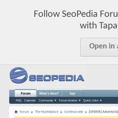
Follow SeoPedia For
with Tapa
Open in
Forum
What's New?
Spy
FAQ
Calendar
Community
Forum Actions
Quick Links
Forum
The Marketplace
Continut web
[OFERTA] Advertoria