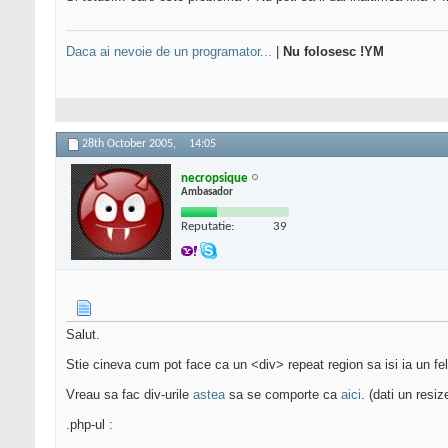
Daca ai nevoie de un programator...
|
Nu folosesc !YM
28th October 2005,
14:05
necropsique
Ambasador
Reputatie:
39
Salut.
Stie cineva cum pot face ca un <div> repeat region sa isi ia un fel 
Vreau sa fac div-urile
astea
sa se comporte ca
aici
. (dati un resi
.php-ul :