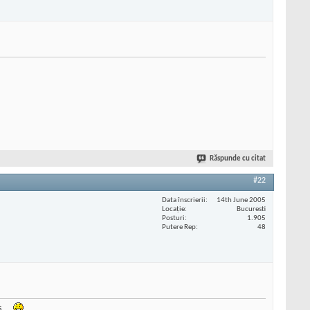
Răspunde cu citat
#22
Data înscrierii
14th June 2005
Locaţie
Bucuresti
Posturi
1.905
Putere Rep
48
s ..