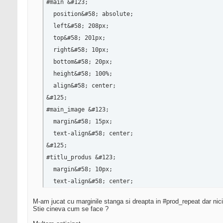
#main &#123;

  position&#58; absolute;

  left&#58; 208px;

  top&#58; 201px;

  right&#58; 10px;

  bottom&#58; 20px;

  height&#58; 100%;

  align&#58; center;

&#125;

#main_image &#123;

  margin&#58; 15px;

  text-align&#58; center;

&#125;

#titlu_produs &#123;

  margin&#58; 10px;

  text-align&#58; center;

&#125;

M-am jucat cu marginile stanga si dreapta in #prod_repeat dar nici
#prod_repeat &#123;

Stie cineva cum se face ?
  display&#58; inline;
