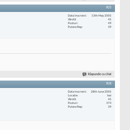
#25
Data înscrierii
13th May 2005
Vârstă
45
Posturi
49
Putere Rep
39
Răspunde cu citat
#26
Data înscrierii
28th June 2005
Locaţie
Iasi
Vârstă
45
Posturi
374
Putere Rep
39