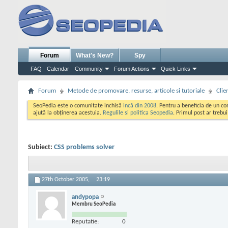
Forum
What's New?
Spy
FAQ
Calendar
Community
Forum Actions
Quick Links
Forum
Metode de promovare, resurse, articole si tutoriale
Clie
SeoPedia este o comunitate inchisă
incă din 2008
. Pentru a beneficia de un c
ajută la obținerea acestuia.
Regulile si politica Seopedia
. Primul post ar trebu
Subiect:
CSS problems solver
27th October 2005,
23:19
andypopa
Membru SeoPedia
Reputatie:
0