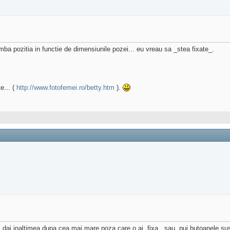
ba pozitia in functie de dimensiunile pozei... eu vreau sa _stea fixate_.
te... (
http://www.fotofemei.ro/betty.htm
).
 Ii dai inaltimea dupa cea mai mare poza care o ai, fixa.. sau, pui butoanele su