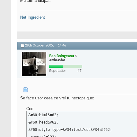
Multam anticipat.
  float&#58; left;

  width&#58; 150px;

Net Ingredient
  height&#58; 200px;

  border-right-color&#58; #CCCCCC;

  border-right-width&#58; 1px;

  border-right-style&#58; dashed;

28th October 2005,
14:46
  border-left-color&#58; #CCCCCC;

  border-left-width&#58; 1px;

Ben Boingeanu
Ambasador
  border-left-style&#58; dashed;

  margin-top&#58; 10px;

Reputatie:
47
  margin-bottom&#58; 10px;

  margin-right&#58; 2px;

  margin-left&#58; 2px;

Se face usor ceea ce vrei tu necropsique:
&#125;
Cod:
&#60;html&#62;

&#60;head&#62;

&#60;style type=&#34;text/css&#34;&#62;
