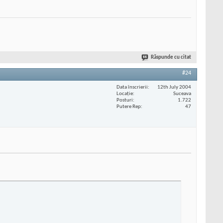
Răspunde cu citat
#24
Data înscrierii
12th July 2004
Locaţie
Suceava
Posturi
1.722
Putere Rep
47