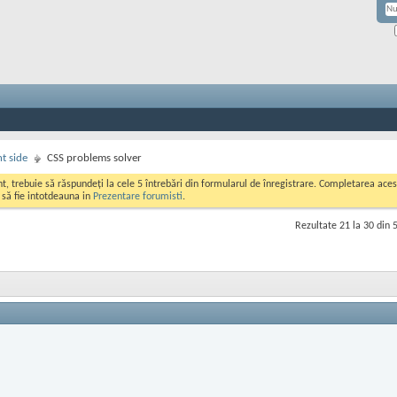
nt side
CSS problems solver
ont, trebuie să răspundeți la cele 5 întrebări din formularul de înregistrare. Completarea a
i să fie intotdeauna in
Prezentare forumisti
.
Rezultate 21 la 30 din 