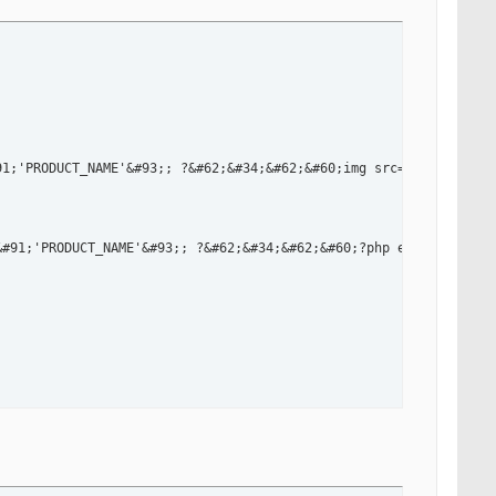
1;'PRODUCT_NAME'&#93;; ?&#62;&#34;&#62;&#60;img src='&#60;?php e
#91;'PRODUCT_NAME'&#93;; ?&#62;&#34;&#62;&#60;?php echo $row_top