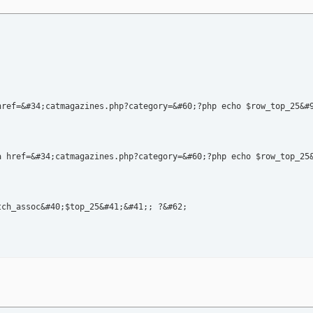
href=&#34;catmagazines.php?category=&#60;?php echo $row_top_25&#9
a href=&#34;catmagazines.php?category=&#60;?php echo $row_top_25&
ch_assoc&#40;$top_25&#41;&#41;; ?&#62;
