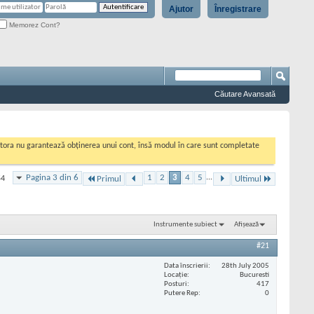
Ajutor
Înregistrare
Memorez Cont?
Căutare Avansată
cestora nu garantează obținerea unui cont, însă modul în care sunt completate
Pagina 3 din 6
1
2
3
4
5
...
54
Primul
Ultimul
Instrumente subiect
Afișează
#21
Data înscrierii
28th July 2005
Locaţie
Bucuresti
Posturi
417
Putere Rep
0