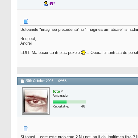
Butoanele "imaginea precedenta" si "imaginea urmatoare" isi schim
Respect,
Andrei
EDIT: Ma bucur ca iti plac pozele
... Opera lu' tanti aia de pe si
28th October 2005,
09:58
Toto
Ambasador
Reputatie:
48
Si totusi... care este problema ? Nu poti sa ii dai inaltimea fixa ?