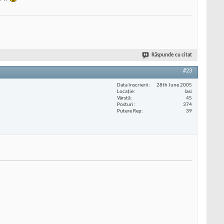
Răspunde cu citat
#23
Data înscrierii
28th June 2005
Locaţie
Iasi
Vârstă
45
Posturi
374
Putere Rep
39