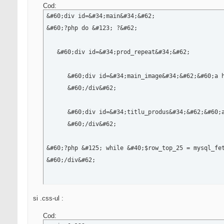
Cod:
&#60;div id=&#34;main&#34;&#62;

&#60;?php do &#123; ?&#62;

   &#60;div id=&#34;prod_repeat&#34;&#62;

      &#60;div id=&#34;main_image&#34;&#62;&#60;a 
      &#60;/div&#62;

      &#60;div id=&#34;titlu_produs&#34;&#62;&#60;
      &#60;/div&#62;

&#60;?php &#125; while &#40;$row_top_25 = mysql_fet
&#60;/div&#62;
si .css-ul :
Cod: