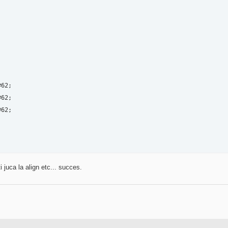
62;

62;

62;

i juca la align etc... succes.