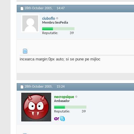
28th October 2005,
14:47
ciuboflo
Membru SeoPedia
Reputatie:
39
incearca margin:0px auto; si se pune pe mijloc
28th October 2005,
15:24
necropsique
Ambasador
Reputatie:
39