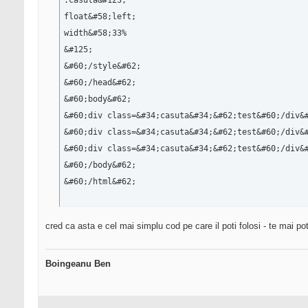
.casuta&#123;

float&#58;left;

width&#58;33%

&#125;

&#60;/style&#62;

&#60;/head&#62;

&#60;body&#62;

&#60;div class=&#34;casuta&#34;&#62;test&#60;/div&#
&#60;div class=&#34;casuta&#34;&#62;test&#60;/div&#
&#60;div class=&#34;casuta&#34;&#62;test&#60;/div&#
&#60;/body&#62;

&#60;/html&#62;
cred ca asta e cel mai simplu cod pe care il poti folosi - te mai pot
Boingeanu Ben