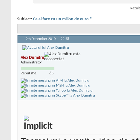
Rezult
Subiect:
Ce ai face cu un milion de euro ?
9th December 2010,
22:58
Alex Dumitru
Administrator
Reputatie:
65