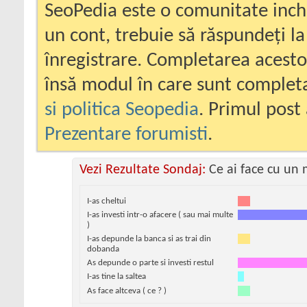
SeoPedia este o comunitate inc
un cont, trebuie să răspundeți la
înregistrare. Completarea acesto
însă modul în care sunt completa
si politica Seopedia
. Primul post 
Prezentare forumisti
.
Vezi Rezultate Sondaj:
Ce ai face cu un 
I-as cheltui
I-as investi intr-o afacere ( sau mai multe
)
I-as depunde la banca si as trai din
dobanda
As depunde o parte si investi restul
I-as tine la saltea
As face altceva ( ce ? )