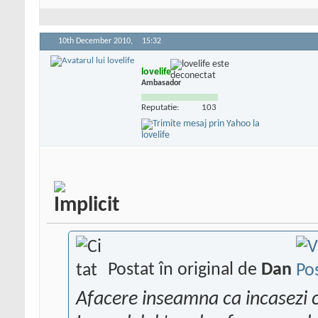
10th December 2010,
15:32
lovelife
Ambasador
Reputatie:
103
Postat în original de
Dan
Afacere inseamna ca incasezi 