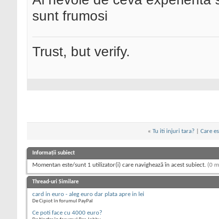
sunt frumosi
Trust, but verify.
«
Tu iti injuri tara?
|
Care es
Informații subiect
Momentan este/sunt 1 utilizator(i) care navighează în acest subiect.
(0 m
Thread-uri Similare
card in euro - aleg euro dar plata apre in lei
De Cipiot în forumul PayPal
Ce poti face cu 4000 euro?