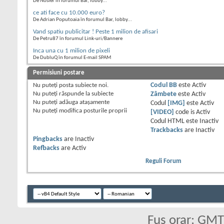
De Nosfer în forumul Bar, lobby...
ce ati face cu 10.000 euro?
De Adrian Poputoaia în forumul Bar, lobby...
Vand spatiu publicitar ! Peste 1 milion de afisari
De Petru87 în forumul Link-uri/Bannere
Inca una cu 1 milion de pixeli
De DubluQ în forumul E-mail SPAM
Permisiuni postare
Nu puteţi
posta subiecte noi.
Codul BB
este
Activ
Nu puteţi
răspunde la subiecte
Zâmbete
este
Activ
Nu puteţi
adăuga ataşamente
Codul
[IMG]
este
Activ
Nu puteţi
modifica posturile proprii
[VIDEO]
code is
Activ
Codul HTML este
Inactiv
Trackbacks
are
Inactiv
Pingbacks
are
Inactiv
Refbacks
are
Activ
Reguli Forum
Fus orar: GM