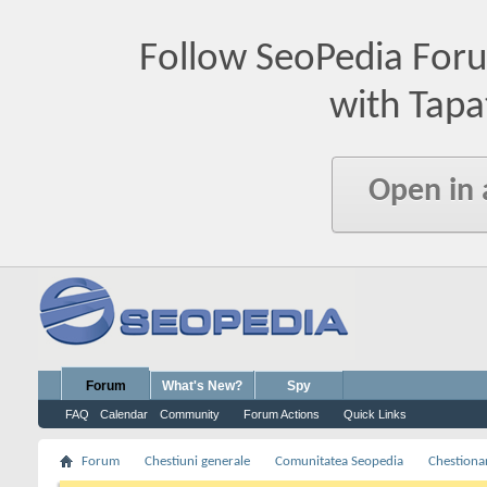
Follow SeoPedia For
with Tapa
Open in
Forum
What's New?
Spy
FAQ
Calendar
Community
Forum Actions
Quick Links
Forum
Chestiuni generale
Comunitatea Seopedia
Chestiona