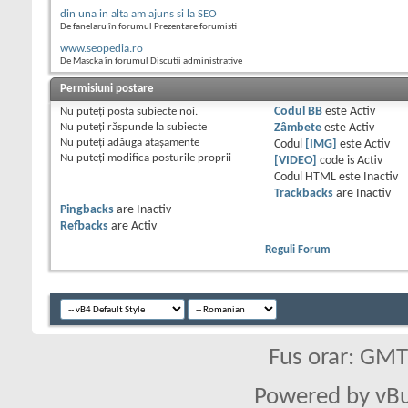
din una in alta am ajuns si la SEO
De fanelaru în forumul Prezentare forumisti
www.seopedia.ro
De Mascka în forumul Discutii administrative
Permisiuni postare
Nu puteţi
posta subiecte noi.
Codul BB
este
Activ
Nu puteţi
răspunde la subiecte
Zâmbete
este
Activ
Nu puteţi
adăuga ataşamente
Codul
[IMG]
este
Activ
Nu puteţi
modifica posturile proprii
[VIDEO]
code is
Activ
Codul HTML este
Inactiv
Trackbacks
are
Inactiv
Pingbacks
are
Inactiv
Refbacks
are
Activ
Reguli Forum
Fus orar: GM
Powered by vBu