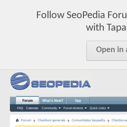
Follow SeoPedia For
with Tapa
Open in
Forum
What's New?
Spy
FAQ
Calendar
Community
Forum Actions
Quick Links
Forum
Chestiuni generale
Comunitatea Seopedia
Chestiona