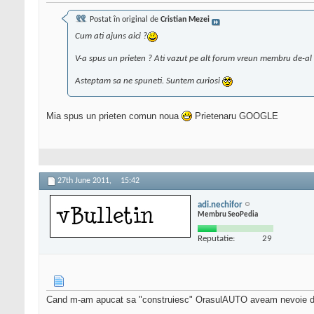
Postat în original de
Cristian Mezei
Cum ati ajuns aici ?
V-a spus un prieten ? Ati vazut pe alt forum vreun membru de-al
Asteptam sa ne spuneti. Suntem curiosi
Mia spus un prieten comun noua
Prietenaru GOOGLE
27th June 2011,
15:42
adi.nechifor
Membru SeoPedia
Reputatie:
29
Cand m-am apucat sa "construiesc" OrasulAUTO aveam nevoie de