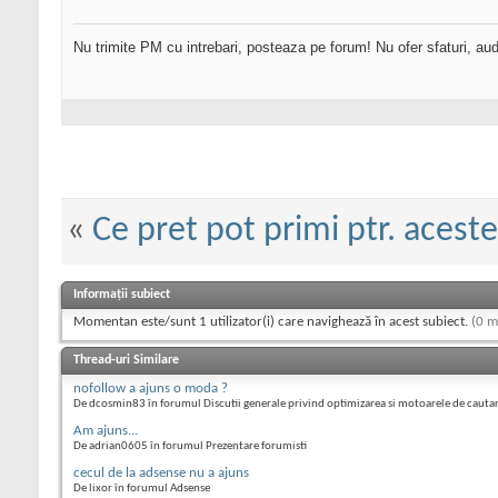
Nu trimite PM cu intrebari, posteaza pe forum! Nu ofer sfaturi, au
«
Ce pret pot primi ptr. acest
Informații subiect
Momentan este/sunt 1 utilizator(i) care navighează în acest subiect.
(0 m
Thread-uri Similare
nofollow a ajuns o moda ?
De dcosmin83 în forumul Discutii generale privind optimizarea si motoarele de cauta
Am ajuns...
De adrian0605 în forumul Prezentare forumisti
cecul de la adsense nu a ajuns
De lixor în forumul Adsense