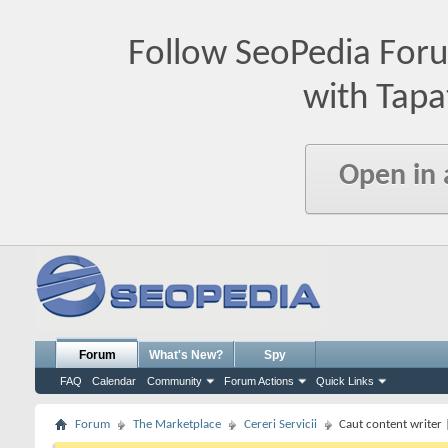
Follow SeoPedia For
with Tapa
Open in
Forum
What's New?
Spy
FAQ
Calendar
Community
Forum Actions
Quick Links
Forum
The Marketplace
Cereri Servicii
Caut content writer 