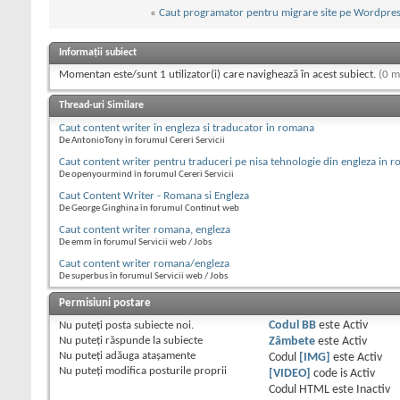
«
Caut programator pentru migrare site pe Wordpres
Informații subiect
Momentan este/sunt 1 utilizator(i) care navighează în acest subiect.
(0 m
Thread-uri Similare
Caut content writer in engleza si traducator in romana
De AntonioTony în forumul Cereri Servicii
Caut content writer pentru traduceri pe nisa tehnologie din engleza in 
De openyourmind în forumul Cereri Servicii
Caut Content Writer - Romana si Engleza
De George Ginghina în forumul Continut web
Caut content writer romana, engleza
De emm în forumul Servicii web / Jobs
Caut content writer romana/engleza
De superbus în forumul Servicii web / Jobs
Permisiuni postare
Nu puteţi
posta subiecte noi.
Codul BB
este
Activ
Nu puteţi
răspunde la subiecte
Zâmbete
este
Activ
Nu puteţi
adăuga ataşamente
Codul
[IMG]
este
Activ
Nu puteţi
modifica posturile proprii
[VIDEO]
code is
Activ
Codul HTML este
Inactiv