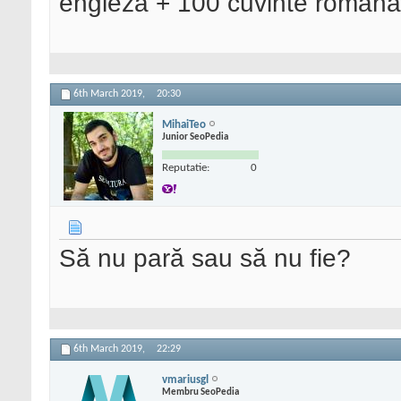
engleza + 100 cuvinte romana
6th March 2019,
20:30
MihaiTeo
Junior SeoPedia
Reputatie:
0
Să nu pară sau să nu fie?
6th March 2019,
22:29
vmariusgl
Membru SeoPedia