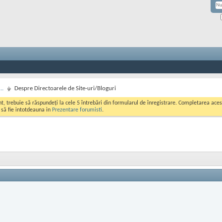
..
Despre Directoarele de Site-uri/Bloguri
ont, trebuie să răspundeți la cele 5 întrebări din formularul de înregistrare. Completarea a
i să fie intotdeauna in
Prezentare forumisti
.