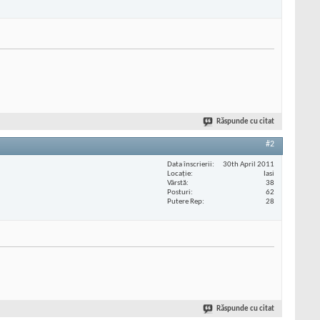
Răspunde cu citat
#2
Data înscrierii
30th April 2011
Locaţie
Iasi
Vârstă
38
Posturi
62
Putere Rep
28
Răspunde cu citat