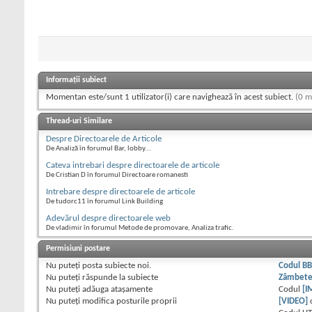
Informații subiect
Momentan este/sunt 1 utilizator(i) care navighează în acest subiect.
(0 m
Thread-uri Similare
Despre Directoarele de Articole
De Analiză în forumul Bar, lobby...
Cateva intrebari despre directoarele de articole
De Cristian D în forumul Directoare romanesti
Intrebare despre directoarele de articole
De tudorc11 în forumul Link Building
Adevărul despre directoarele web
De vladimir în forumul Metode de promovare, Analiza trafic.
Permisiuni postare
Nu puteţi
posta subiecte noi.
Codul B
Nu puteţi
răspunde la subiecte
Zâmbet
Nu puteţi
adăuga ataşamente
Codul
[I
Nu puteţi
modifica posturile proprii
[VIDEO]