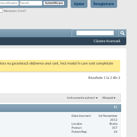
Ajutor
Înregistrare
Memorez Cont?
Căutare Avansată
cestora nu garantează obținerea unui cont, însă modul în care sunt completate
Rezultate 1 la 2 din 2
Instrumente subiect
Afișează
#1
Data înscrierii
1st November
2012
Locaţie
Braila
Posturi
357
Putere Rep
26