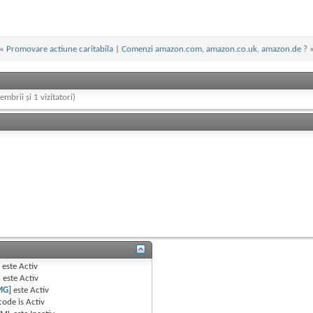
«
Promovare actiune caritabila
|
Comenzi amazon.com, amazon.co.uk, amazon.de ?
embrii și 1 vizitatori)
B
este
Activ
e
este
Activ
MG]
este
Activ
code is
Activ