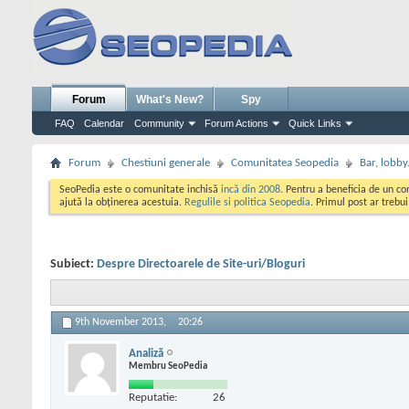
Forum
What's New?
Spy
FAQ
Calendar
Community
Forum Actions
Quick Links
Forum
Chestiuni generale
Comunitatea Seopedia
Bar, lobby.
SeoPedia este o comunitate inchisă
incă din 2008
. Pentru a beneficia de un c
ajută la obținerea acestuia.
Regulile si politica Seopedia
. Primul post ar trebu
Subiect:
Despre Directoarele de Site-uri/Bloguri
9th November 2013,
20:26
Analiză
Membru SeoPedia
Reputatie:
26