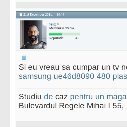
21st December 2011,
14:44
felix
Membru SeoPedia
Reputatie:
45
Si eu vreau sa cumpar un tv n
samsung ue46d8090 480 plas
Studiu
de
caz
pentru un maga
Bulevardul Regele Mihai I 55