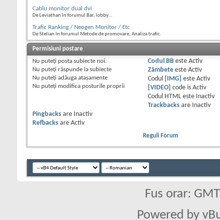
Cablu monitor dual dvi
De Leviathan în forumul Bar, lobby...
Trafic Ranking / Neogen Monitor / Etc
De Stelian în forumul Metode de promovare, Analiza trafic.
Permisiuni postare
Nu puteţi
posta subiecte noi.
Codul BB
este
Activ
Nu puteţi
răspunde la subiecte
Zâmbete
este
Activ
Nu puteţi
adăuga ataşamente
Codul
[IMG]
este
Activ
Nu puteţi
modifica posturile proprii
[VIDEO]
code is
Activ
Codul HTML este
Inactiv
Trackbacks
are
Inactiv
Pingbacks
are
Inactiv
Refbacks
are
Activ
Reguli Forum
Fus orar: GM
Powered by vBu