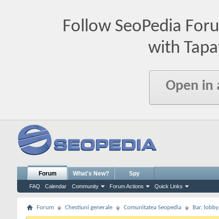
Follow SeoPedia For
with Tapa
Open in
Forum
What's New?
Spy
FAQ
Calendar
Community
Forum Actions
Quick Links
Forum
Chestiuni generale
Comunitatea Seopedia
Bar, lobby.