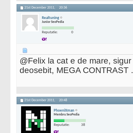
21st December 2011,
20:36
Realtuning
Junior SeoPedia
Reputatie:
0
@Felix la cat e de mare, sigur
deosebit, MEGA CONTRAST . led
21st December 2011,
20:48
PhoeniXman
Membru SeoPedia
Reputatie:
38