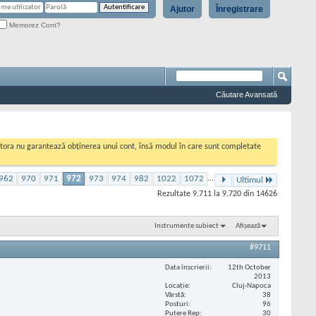
Ajutor
Înregistrare
Memorez Cont?
Căutare Avansată
cestora nu garantează obținerea unui cont, însă modul în care sunt completate
962
970
971
972
973
974
982
1022
1072
...
Ultimul
Rezultate 9.711 la 9.720 din 14626
Instrumente subiect
Afișează
#9711
Data înscrierii
12th October
2013
Locaţie
Cluj-Napoca
Vârstă
38
Posturi
96
Putere Rep
30