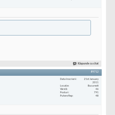
Răspunde cu citat
#9712
Data înscrierii
21st January
2011
Locaţie
Bucuresti
Vârstă
46
Posturi
791
Putere Rep
48