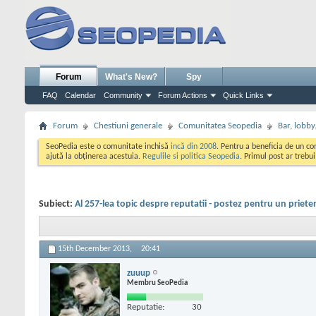
Forum
What's New?
Spy
FAQ
Calendar
Community
Forum Actions
Quick Links
Forum
Chestiuni generale
Comunitatea Seopedia
Bar, lobby.
SeoPedia este o comunitate inchisă
incă din 2008
. Pentru a beneficia de un c
ajută la obținerea acestuia.
Regulile si politica Seopedia
. Primul post ar trebu
Subiect:
Al 257-lea topic despre reputatii - postez pentru un priete
15th December 2013,
20:41
zuuup
Membru SeoPedia
Reputatie:
30