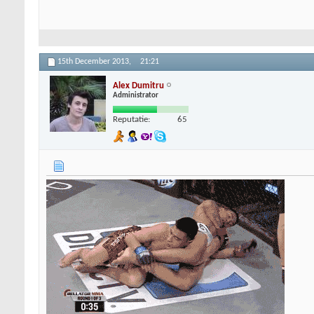
15th December 2013,
21:21
Alex Dumitru
Administrator
Reputatie:
65