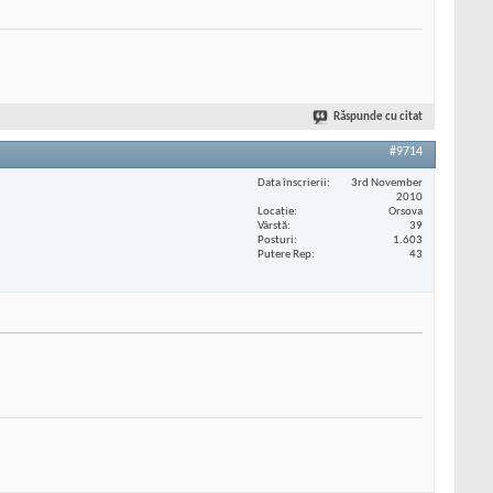
Răspunde cu citat
#9714
Data înscrierii
3rd November
2010
Locaţie
Orsova
Vârstă
39
Posturi
1.603
Putere Rep
43