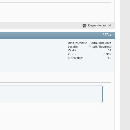
Răspunde cu citat
#9718
Data înscrierii
20th April 2006
Locaţie
Pitesti / Bucuresti
Vârstă
37
Posturi
3.339
Putere Rep
65