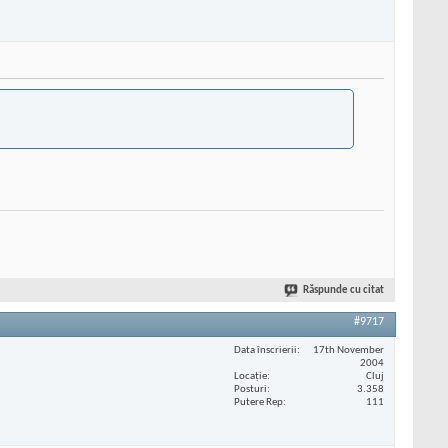
Răspunde cu citat
#9717
Data înscrierii
17th November
2004
Locaţie
Cluj
Posturi
3.358
Putere Rep
111