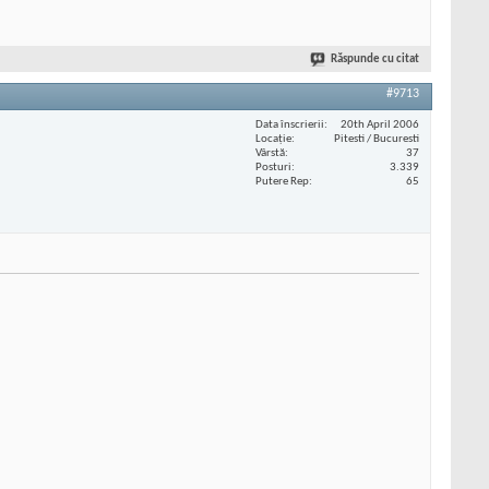
Răspunde cu citat
#9713
Data înscrierii
20th April 2006
Locaţie
Pitesti / Bucuresti
Vârstă
37
Posturi
3.339
Putere Rep
65