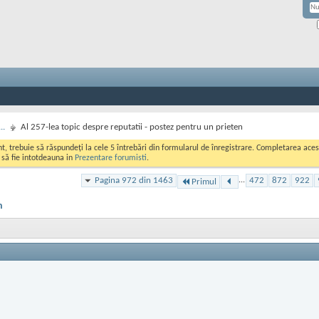
..
Al 257-lea topic despre reputatii - postez pentru un prieten
ont, trebuie să răspundeți la cele 5 întrebări din formularul de înregistrare. Completarea a
i să fie intotdeauna in
Prezentare forumisti
.
Pagina 972 din 1463
...
472
872
922
Primul
n