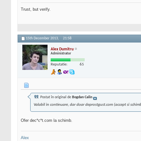
Trust, but verify.
15th December 2013,
21:58
Alex Dumitru
Administrator
Reputatie:
65
Postat în original de
Bogdan Calin
Valabil in continuare, dar doar deprostgust.com (accept si schim
Ofer dec*c*t.com la schimb.
Alex