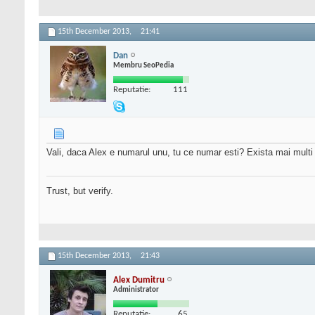
15th December 2013,
21:41
Dan
Membru SeoPedia
Reputatie:
111
Vali, daca Alex e numarul unu, tu ce numar esti? Exista mai mult
Trust, but verify.
15th December 2013,
21:43
Alex Dumitru
Administrator
Reputatie:
65