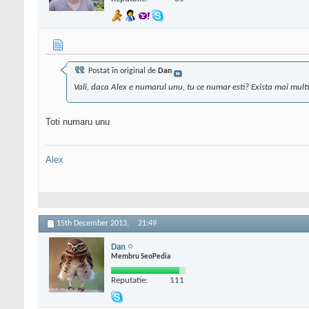
Postat în original de
Dan
Vali, daca Alex e numarul unu, tu ce numar esti? Exista mai mul
Toti numaru unu
Alex
15th December 2013,
21:49
Dan
Membru SeoPedia
Reputatie:
111