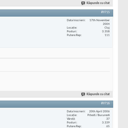
Răspunde cu citat
#9715
Data înscrierii
17th November
2004
Locaţie
Cluj
Posturi
3.358
Putere Rep
111
Răspunde cu citat
#9716
Data înscrierii
20th April 2006
Locaţie
Pitesti / Bucuresti
Vârstă
37
Posturi
3.339
Putere Rep
65