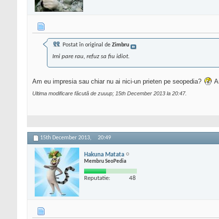
Postat în original de
Zimbru
Imi pare rau, refuz sa fiu idiot.
Am eu impresia sau chiar nu ai nici-un prieten pe seopedia?
As
Ultima modificare făcută de zuuup; 15th December 2013 la
20:47
.
15th December 2013,
20:49
Hakuna Matata
Membru SeoPedia
Reputatie:
48