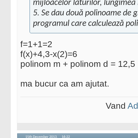
mijloacelor laturilor, lungimea l
5. Se dau două polinoame de gr
programul care calculează poli
f=1+1=2
f(x)+4,3-x(2)=6
polinom m + polinom d = 12,5
ma bucur ca am ajutat.
Vand
Ad
15th December 2013,
16:22