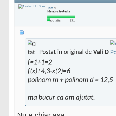
Tom
Membru SeoPedia
Reputatie:
131
Postat în original de
Vali D
f=1+1=2
f(x)+4,3-x(2)=6
polinom m + polinom d = 12,5
ma bucur ca am ajutat.
Nu e chiar asa.