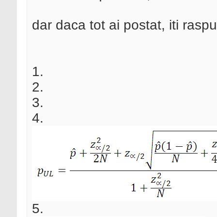
dar daca tot ai postat, iti ras
1.
2.
3.
4.
5.