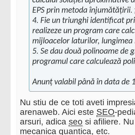
calculul soluției aproximative a
EPS prin metoda înjumătățirii. 
4. Fie un triunghi identificat p
realizeze un program care calc
mijloacelor laturilor, lungimea l
5. Se dau două polinoame de gr
programul care calculează poli
Anunț valabil până în data de 
Nu stiu de ce toti aveti impre
arenaweb. Aici este
SEO
-pedi
arsuri, adica
seo
si afiliere. N
mecanica quantica, etc.