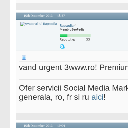
15th December 2013,
18:57
Rapsodia
Membru SeoPedia
Reputatie:
33
vand urgent 3www.ro! Premium! 
Ofer servicii Social Media Mar
generala, ro, fr si ru
aici
!
15th December 2013,
19:04