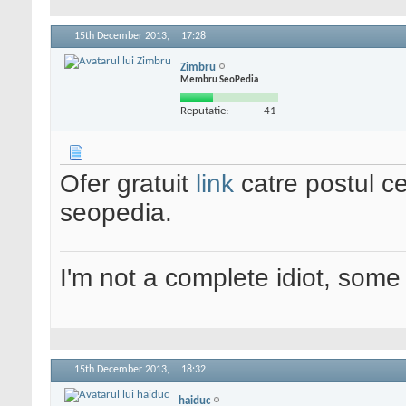
15th December 2013,
17:28
Zimbru
Membru SeoPedia
Reputatie:
41
Ofer gratuit
link
catre postul c
seopedia.
I'm not a complete idiot, some 
15th December 2013,
18:32
haiduc