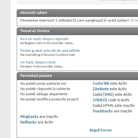
Informații subiect
Momentan este/sunt 1 utilizator(i) care navighează în acest subiect.
(0 m
Thread-uri Similare
Inca un topic despre reputatii
De Bogdan Calin în forumul Bar, lobby...
Postez gratuit articole de specialitate
De charlieking în forumul Continut web
Un topic despre nimic
De danic în forumul Bar, lobby...
Permisiuni postare
Nu puteţi
posta subiecte noi.
Codul BB
este
Activ
Nu puteţi
răspunde la subiecte
Zâmbete
este
Activ
Nu puteţi
adăuga ataşamente
Codul
[IMG]
este
Activ
Nu puteţi
modifica posturile proprii
[VIDEO]
code is
Activ
Codul HTML este
Inactiv
Trackbacks
are
Inactiv
Pingbacks
are
Inactiv
Refbacks
are
Activ
Reguli Forum