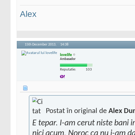
Alex
15th December 2013,
14:38
lovelife
Ambasador
Reputatie:
103
Postat în original de
Alex Du
E tepar. I-am cerut niste bani 
nici acum. Noroc ca nu i-am dat