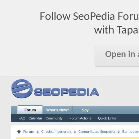
Follow SeoPedia For
with Tapa
Open in
Forum
What's New?
Spy
FAQ
Calendar
Community
Forum Actions
Quick Links
Forum
Chestiuni generale
Comunitatea Seopedia
Bar, lobby.