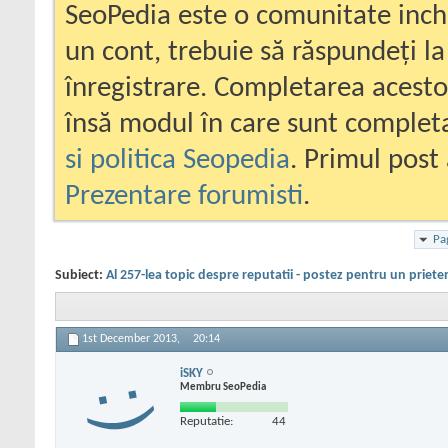
SeoPedia este o comunitate inc
un cont, trebuie să răspundeți la
înregistrare. Completarea acesto
însă modul în care sunt completa
si politica Seopedia
. Primul post 
Prezentare forumisti
.
Pa
Subiect:
Al 257-lea topic despre reputatii - postez pentru un priete
1st December 2013,
20:14
iSKY
Membru SeoPedia
Reputatie:
44