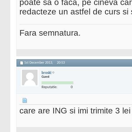
poate sa o faca, pe cineva care
redacteze un astfel de curs si s
Fara semnatura.
1st December 2013,
20:53
broski
Guest
Reputatie:
0
care are ING si imi trimite 3 lei