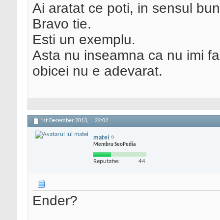
Ai aratat ce poti, in sensul bun
Bravo tie.
Esti un exemplu.
Asta nu inseamna ca nu imi fac
obicei nu e adevarat.
1st December 2013,
22:02
matei
Membru SeoPedia
Reputatie:
44
Ender?