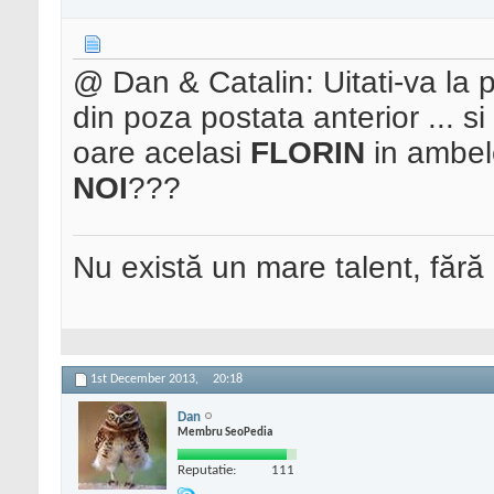
@ Dan & Catalin: Uitati-va la
din poza postata anterior ... si
oare acelasi
FLORIN
in ambele
NOI
???
Nu există un mare talent, fără
1st December 2013,
20:18
Dan
Membru SeoPedia
Reputatie:
111