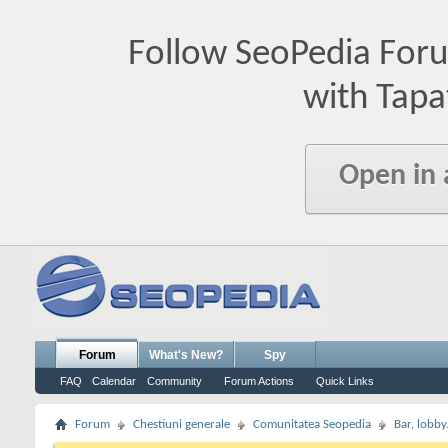
Follow SeoPedia For
with Tapa
Open in
Forum
What's New?
Spy
FAQ
Calendar
Community
Forum Actions
Quick Links
Forum
Chestiuni generale
Comunitatea Seopedia
Bar, lobby.