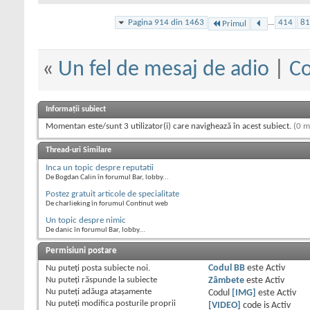
Pagina 914 din 1463
...
414
81
Primul
«
Un fel de mesaj de adio
|
Co
Informații subiect
Momentan este/sunt 3 utilizator(i) care navighează în acest subiect.
(0 m
Thread-uri Similare
Inca un topic despre reputatii
De Bogdan Calin în forumul Bar, lobby...
Postez gratuit articole de specialitate
De charlieking în forumul Continut web
Un topic despre nimic
De danic în forumul Bar, lobby...
Permisiuni postare
Nu puteţi
posta subiecte noi.
Codul BB
este
Activ
Nu puteţi
răspunde la subiecte
Zâmbete
este
Activ
Nu puteţi
adăuga ataşamente
Codul
[IMG]
este
Activ
Nu puteţi
modifica posturile proprii
[VIDEO]
code is
Activ