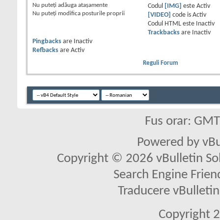
Nu puteţi
adăuga ataşamente
Codul
[IMG]
este
Activ
Nu puteţi
modifica posturile proprii
[VIDEO]
code is
Activ
Codul HTML este
Inactiv
Trackbacks
are
Inactiv
Pingbacks
are
Inactiv
Refbacks
are
Activ
Reguli Forum
Fus orar: GM
Powered by vBu
Copyright © 2026 vBulletin Solu
Search Engine Frien
Traducere vBullet
Copyright 