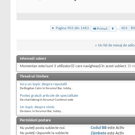
Pagina 903 din 1463
...
403
80
Primul
«
Un fel de mesaj de adio
Informații subiect
Momentan este/sunt 3 utilizator(i) care navighează în acest subiect.
(0 m
Thread-uri Similare
Inca un topic despre reputatii
De Bogdan Calin în forumul Bar, lobby...
Postez gratuit articole de specialitate
De charlieking în forumul Continut web
Un topic despre nimic
De danic în forumul Bar, lobby...
Permisiuni postare
Nu puteţi
posta subiecte noi.
Codul BB
este
Activ
Nu puteţi
răspunde la subiecte
Zâmbete
este
Activ