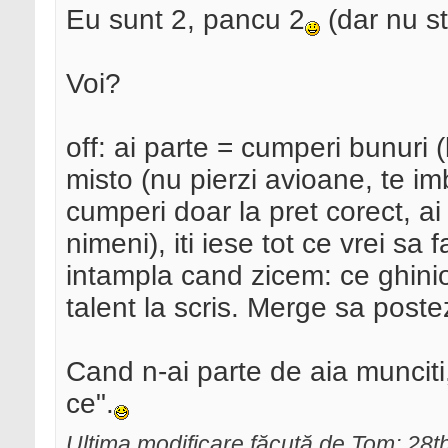
Eu sunt 2, pancu 2
(dar nu st
Voi?
off: ai parte = cumperi bunuri (
misto (nu pierzi avioane, te imb
cumperi doar la pret corect, ai
nimeni), iti iese tot ce vrei sa 
intampla cand zicem: ce ghinio
talent la scris. Merge sa post
Cand n-ai parte de aia munciti
ce".
Ultima modificare făcută de Tom; 28