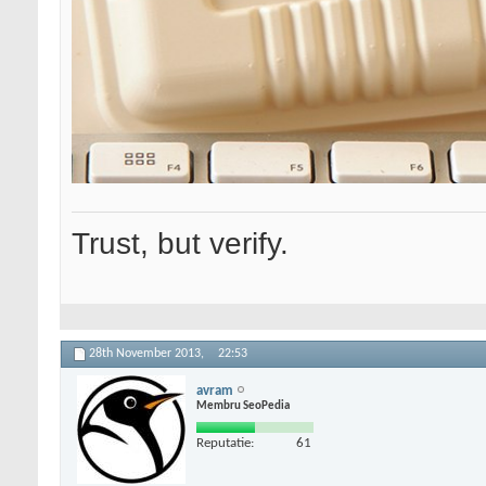
Trust, but verify.
28th November 2013,
22:53
avram
Membru SeoPedia
Reputatie:
61