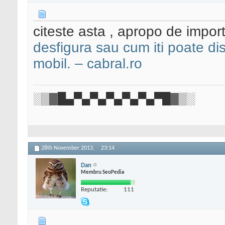
citeste asta , apropo de impor
desfigura sau cum iti poate dis
mobil. – cabral.ro
░▒▓█▄▀▄▀▄▀▄▀▄▀▄▀█▓▒░
28th November 2013,
23:14
Dan
Membru SeoPedia
Reputatie:
111