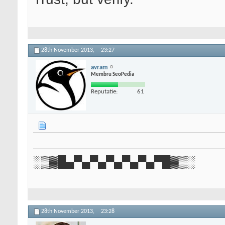
28th November 2013,
23:27
avram
Membru SeoPedia
Reputatie:
61
░▒▓█▄▀▄▀▄▀▄▀▄▀▄▀█▓▒░
28th November 2013,
23:28