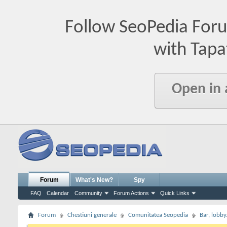
Follow SeoPedia For
with Tapa
Open in
Forum
What's New?
Spy
FAQ
Calendar
Community
Forum Actions
Quick Links
Forum
Chestiuni generale
Comunitatea Seopedia
Bar, lobby.