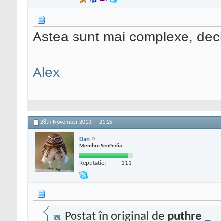
Astea sunt mai complexe, deci
Alex
28th November 2013,
21:25
Dan
Membru SeoPedia
Reputatie:
111
Postat în original de
puthre