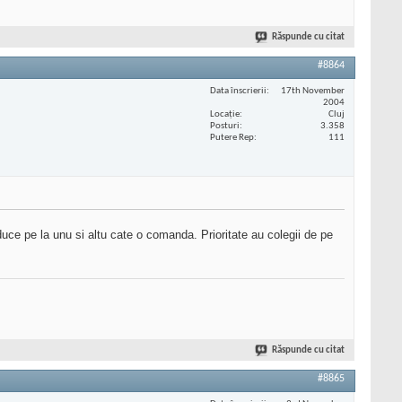
Răspunde cu citat
#8864
Data înscrierii
17th November
2004
Locaţie
Cluj
Posturi
3.358
Putere Rep
111
i duce pe la unu si altu cate o comanda. Prioritate au colegii de pe
Răspunde cu citat
#8865