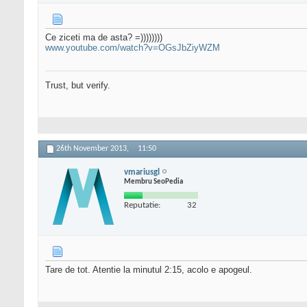
Ce ziceti ma de asta? =))))))))
www.youtube.com/watch?v=OGsJbZiyWZM
Trust, but verify.
26th November 2013,
11:50
vmariusgl
Membru SeoPedia
Reputatie:
32
Tare de tot. Atentie la minutul 2:15, acolo e apogeul.