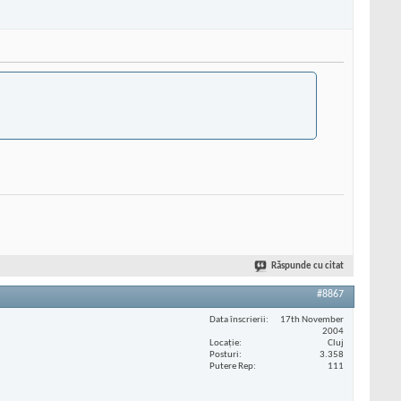
Răspunde cu citat
#8867
Data înscrierii
17th November
2004
Locaţie
Cluj
Posturi
3.358
Putere Rep
111