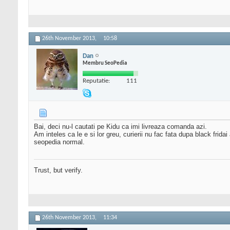
26th November 2013,
10:58
Dan
Membru SeoPedia
Reputatie:
111
Bai, deci nu-l cautati pe Kidu ca imi livreaza comanda azi.
Am inteles ca le e si lor greu, curierii nu fac fata dupa black frida
seopedia normal.
Trust, but verify.
26th November 2013,
11:34