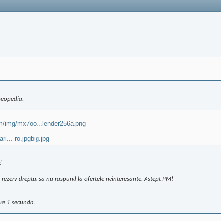
 seopedia.
m/img/mx7oo...lender256a.png
i...-ro.jpgbig.jpg
!
i rezerv dreptul sa nu raspund la ofertele neinteresante. Astept PM!
are 1 secunda.