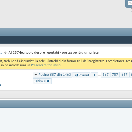
..
Al 257-lea topic despre reputatii - postez pentru un prieten
ont, trebuie să răspundeți la cele 5 întrebări din formularul de înregistrare. Completarea a
i să fie intotdeauna in
Prezentare forumisti
.
Pagina 887 din 1463
...
387
787
837
Primul
Ultimul
n