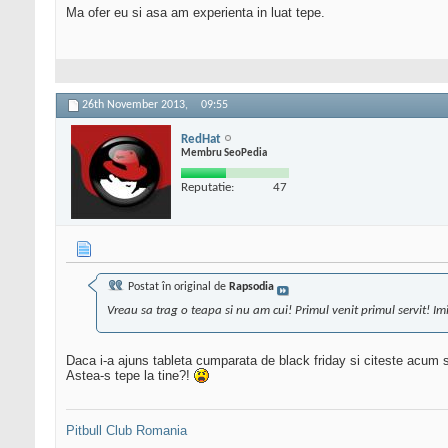
Ma ofer eu si asa am experienta in luat tepe.
26th November 2013,
09:55
RedHat
Membru SeoPedia
Reputatie:
47
Postat în original de
Rapsodia
Vreau sa trag o teapa si nu am cui! Primul venit primul servit! Im
Daca i-a ajuns tableta cumparata de black friday si citeste acum
Astea-s tepe la tine?!
Pitbull Club Romania