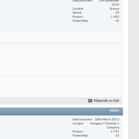
Data înscrierii
3rd November
2010
Locaţie
Orsova
Vârstă
39
Posturi
1.603
Putere Rep
43
Răspunde cu citat
#8866
Data înscrierii
18th March 2013
Locaţie
Hungary + Chișinău +
Câmpina
Posturi
2.791
Putere Rep
33