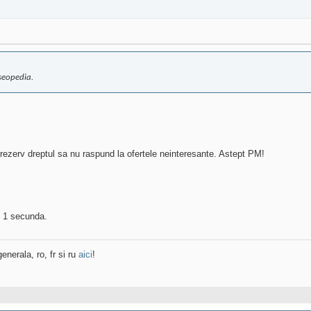
 seopedia.
 rezerv dreptul sa nu raspund la ofertele neinteresante. Astept PM!
re 1 secunda.
enerala, ro, fr si ru
aici
!