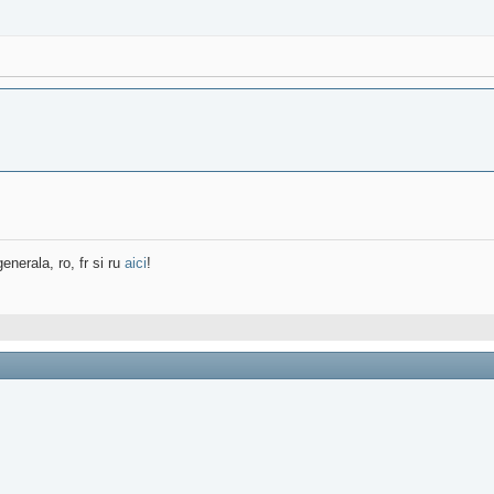
enerala, ro, fr si ru
aici
!