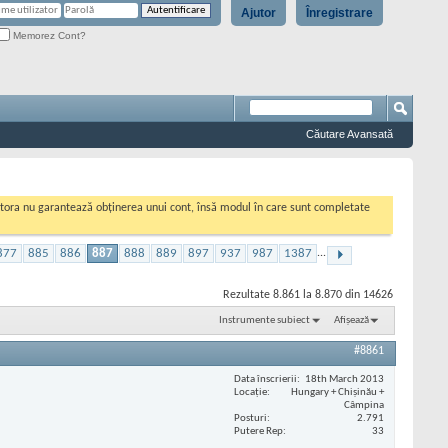
Ajutor
Înregistrare
Memorez Cont?
Căutare Avansată
cestora nu garantează obținerea unui cont, însă modul în care sunt completate
877
885
886
887
888
889
897
937
987
1387
...
Rezultate 8.861 la 8.870 din 14626
Instrumente subiect
Afișează
#8861
Data înscrierii
18th March 2013
Locaţie
Hungary + Chișinău +
Câmpina
Posturi
2.791
Putere Rep
33