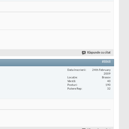
Răspunde cu citat
#8868
Data înscrierii
24th February
2009
Locaţie
Brasov
Vârstă
40
Posturi
190
Putere Rep
32