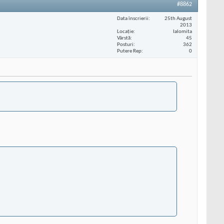
#8862
Data înscrierii
25th August
2013
Locaţie
Ialomita
Vârstă
45
Posturi
362
Putere Rep
0