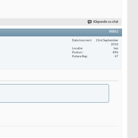
Răspunde cu citat
#8863
Data înscrierii
23rd September
2010
Locaţie
Iasi
Posturi
896
Putere Rep
47