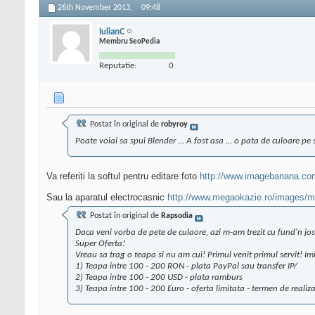
26th November 2013,
09:48
IulianC
Membru SeoPedia
Reputatie:
0
Postat în original de
robyroy
Poate voiai sa spui Blender ... A fost asa ... o pata de culoare pe
Va referiti la softul pentru editare foto
http://www.imagebanana.co
Sau la aparatul electrocasnic
http://www.megaokazie.ro/images/mar
Postat în original de
Rapsodia
Daca veni vorba de pete de culaore, azi m-am trezit cu fund'n jos
Super Oferta!
Vreau sa trag o teapa si nu am cui! Primul venit primul servit! Im
1) Teapa intre 100 - 200 RON - plata PayPal sau transfer IP/
2) Teapa intre 100 - 200 USD - plata ramburs
3) Teapa intre 100 - 200 Euro - oferta limitata - termen de realiz