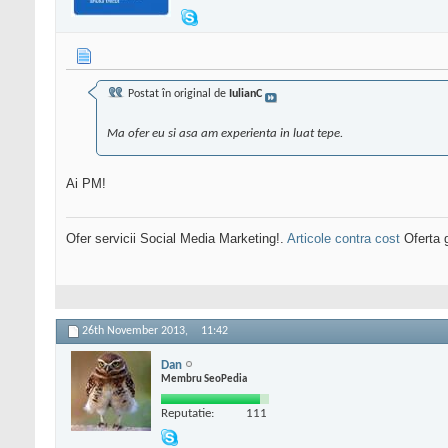
Postat în original de
IulianC
Ma ofer eu si asa am experienta in luat tepe.
Ai PM!
Ofer servicii Social Media Marketing!.
Articole contra cost
Oferta g
26th November 2013,
11:42
Dan
Membru SeoPedia
Reputatie:
111