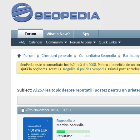
Forum
What's New?
Spy
FAQ
Calendar
Community
Forum Actions
Quick Links
Forum
Chestiuni generale
Comunitatea Seopedia
Bar, lobby.
SeoPedia este o comunitate inchisă
incă din 2008
. Pentru a beneficia de un c
ajută la obținerea acestuia.
Regulile si politica Seopedia
. Primul post ar trebu
Subiect:
Al 257-lea topic despre reputatii - postez pentru un priete
26th November 2013,
09:37
Rapsodia
Membru SeoPedia
Reputatie:
33