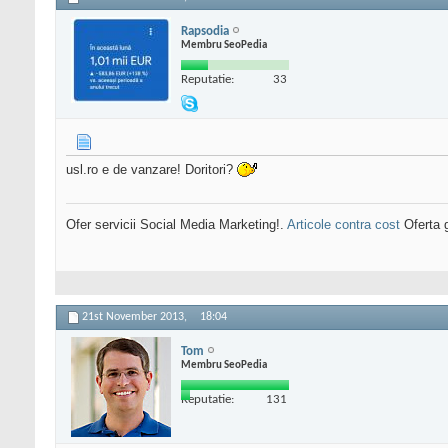
Rapsodia
Membru SeoPedia
Reputatie:
33
usl.ro e de vanzare! Doritori?
Ofer servicii Social Media Marketing!.
Articole contra cost
Oferta g
21st November 2013,
18:04
Tom
Membru SeoPedia
Reputatie:
131