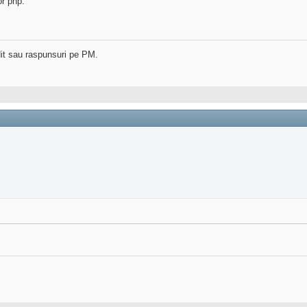
or php.
dit sau raspunsuri pe PM.