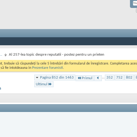
..
Al 257-lea topic despre reputatii - postez pentru un prieten
ont, trebuie să răspundeți la cele 5 întrebări din formularul de înregistrare. Completarea a
i să fie intotdeauna in
Prezentare forumisti
.
Pagina 852 din 1463
...
352
752
802
Primul
Ultimul
n