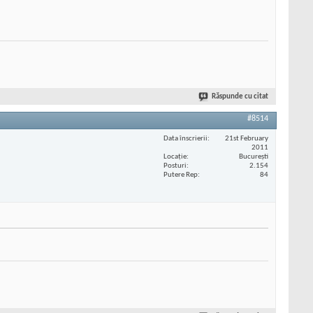
Răspunde cu citat
#8514
Data înscrierii
21st February
2011
Locaţie
București
Posturi
2.154
Putere Rep
84