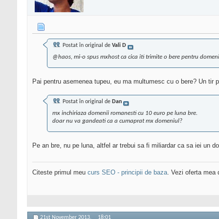
Postat în original de
Vali D
@haos, mi-o spus mxhost ca cica iti trimite o bere pentru domeni
Pai pentru asemenea tupeu, eu ma multumesc cu o bere? Un tir pe 
Postat în original de
Dan
mx inchiriaza domenii romanesti cu 10 euro pe luna bre.
doar nu va gandeati ca a cumaprat mx domeniul?
Pe an bre, nu pe luna, altfel ar trebui sa fi miliardar ca sa iei un 
Citeste primul meu
curs SEO - principii de baza
. Vezi oferta mea
21st November 2013,
18:01