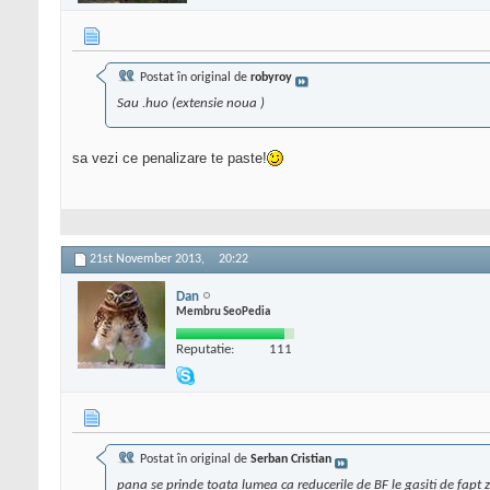
Postat în original de
robyroy
Sau .huo (extensie noua )
sa vezi ce penalizare te paste!
21st November 2013,
20:22
Dan
Membru SeoPedia
Reputatie:
111
Postat în original de
Serban Cristian
pana se prinde toata lumea ca reducerile de BF le gasiti de fapt zi