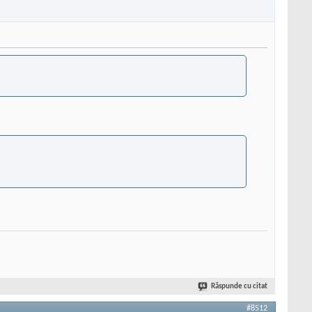
Răspunde cu citat
#8512