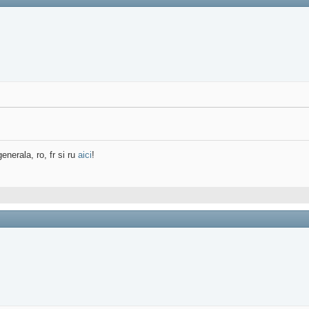
enerala, ro, fr si ru
aici
!