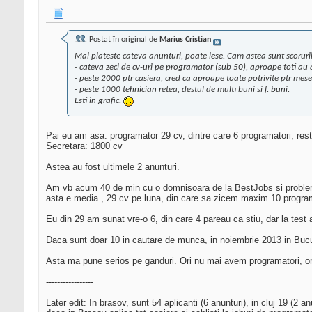
Postat în original de
Marius Cristian
Mai plateste cateva anunturi, poate iese. Cam astea sunt scorurile
- cateva zeci de cv-uri pe programator (sub 50), aproape toti au apl
- peste 2000 ptr casiera, cred ca aproape toate potrivite ptr mese
- peste 1000 tehnician retea, destul de multi buni si f. buni.
Esti in grafic.
Pai eu am asa: programator 29 cv, dintre care 6 programatori, restu
Secretara: 1800 cv
Astea au fost ultimele 2 anunturi.
Am vb acum 40 de min cu o domnisoara de la BestJobs si problema n
asta e media , 29 cv pe luna, din care sa zicem maxim 10 programa
Eu din 29 am sunat vre-o 6, din care 4 pareau ca stiu, dar la test au
Daca sunt doar 10 in cautare de munca, in noiembrie 2013 in Bucur
Asta ma pune serios pe ganduri. Ori nu mai avem programatori, ori
-----------------
Later edit: In brasov, sunt 54 aplicanti (6 anunturi), in cluj 19 (2 