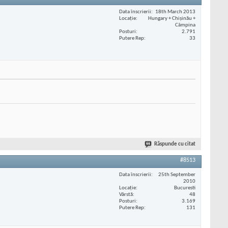
Data înscrierii
18th March 2013
Locaţie
Hungary + Chișinău +
Câmpina
Posturi
2.791
Putere Rep
33
Răspunde cu citat
#8513
Data înscrierii
25th September
2010
Locaţie
Bucuresti
Vârstă
48
Posturi
3.169
Putere Rep
131