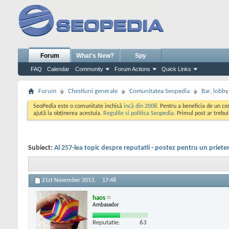
Forum
What's New?
Spy
FAQ
Calendar
Community
Forum Actions
Quick Links
Forum
Chestiuni generale
Comunitatea Seopedia
Bar, lobby.
SeoPedia este o comunitate inchisă
incă din 2008
. Pentru a beneficia de un c
ajută la obținerea acestuia.
Regulile si politica Seopedia
. Primul post ar trebu
Subiect:
Al 257-lea topic despre reputatii - postez pentru un priete
21st November 2013,
17:48
haos
Ambasador
Reputatie:
63