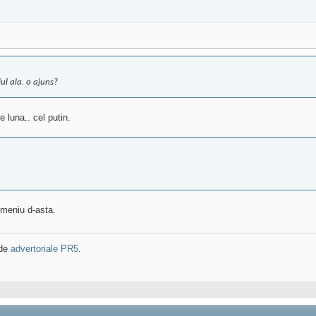
ul ala. o ajuns?
luna.. cel putin.
domeniu d-asta.
 de
advertoriale PR5
.