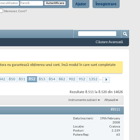
Ajutor
Înregistrare
Memorez Cont?
Căutare Avansată
cestora nu garantează obținerea unui cont, însă modul în care sunt completate
842
850
851
852
853
854
862
902
952
1352
...
Rezultate 8.511 la 8.520 din 14626
Instrumente subiect
Afișează
#8511
Data înscrierii
19th February
2008
Locaţie
Craiova
Posturi
2.239
Putere Rep
63