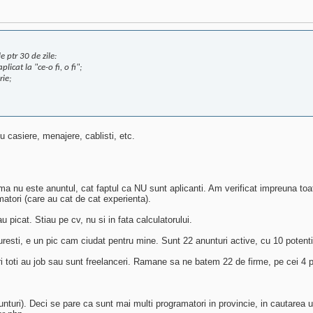
 ptr 30 de zile:
icat la "ce-o fi, o fi";
rie;
 casiere, menajere, cablisti, etc.
u este anuntul, cat faptul ca NU sunt aplicanti. Am verificat impreuna toate a
tori (care au cat de cat experienta).
 picat. Stiau pe cv, nu si in fata calculatorului.
esti, e un pic cam ciudat pentru mine. Sunt 22 anunturi active, cu 10 potenti
 toti au job sau sunt freelanceri. Ramane sa ne batem 22 de firme, pe cei 4 pr
anunturi). Deci se pare ca sunt mai multi programatori in provincie, in cautarea 