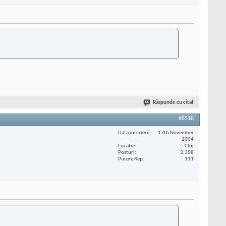
Răspunde cu citat
#8518
Data înscrierii
17th November
2004
Locaţie
Cluj
Posturi
3.358
Putere Rep
111