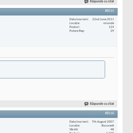
Răspunde cu citat
#8515
Data înscrierii
22nd June 2011
Locaţie
oriunde
Posturi
124
Putere Rep
29
Răspunde cu citat
#8516
Data înscrierii
7th August 2007
Locaţie
Bucuresti
Vârstă
48