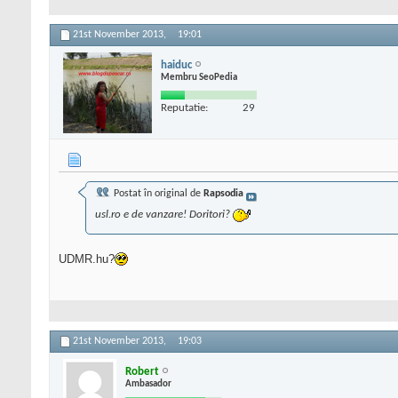
21st November 2013,
19:01
haiduc
Membru SeoPedia
Reputatie:
29
Postat în original de
Rapsodia
usl.ro e de vanzare! Doritori?
UDMR.hu?
21st November 2013,
19:03
Robert
Ambasador