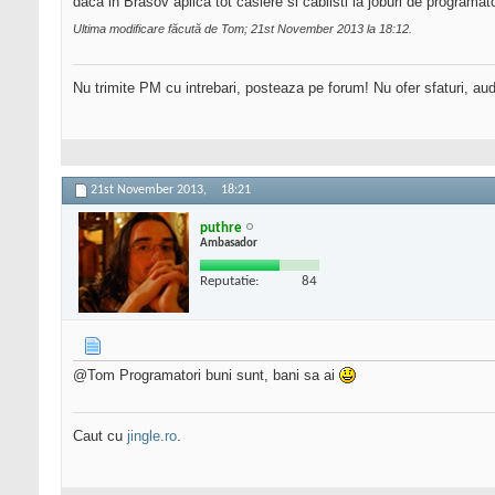
daca in Brasov aplica tot casiere si cablisti la joburi de programat
Ultima modificare făcută de Tom; 21st November 2013 la
18:12
.
Nu trimite PM cu intrebari, posteaza pe forum! Nu ofer sfaturi, au
21st November 2013,
18:21
puthre
Ambasador
Reputatie:
84
@Tom Programatori buni sunt, bani sa ai
Caut cu
jingle.ro
.