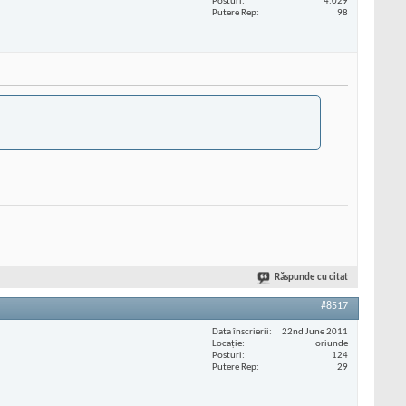
Posturi
4.029
Putere Rep
98
Răspunde cu citat
#8517
Data înscrierii
22nd June 2011
Locaţie
oriunde
Posturi
124
Putere Rep
29