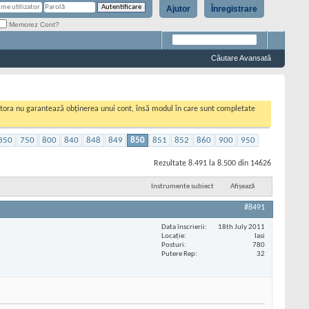
Ajutor
Înregistrare
Memorez Cont?
Căutare Avansată
cestora nu garantează obținerea unui cont, însă modul în care sunt completate
350
750
800
840
848
849
850
851
852
860
900
950
Rezultate 8.491 la 8.500 din 14626
Instrumente subiect
Afișează
#8491
Data înscrierii
18th July 2011
Locaţie
Iasi
Posturi
780
Putere Rep
32