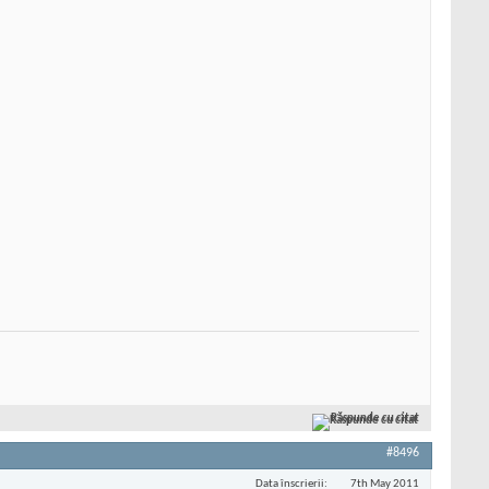
Răspunde cu citat
#8496
Data înscrierii
7th May 2011