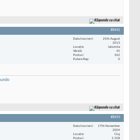
Răspunde cu citat
#8492
Data înscrierii
25th August
2013
Locaţie
Ialomita
Vârstă
45
Posturi
362
Putere Rep
0
mundo
Răspunde cu citat
#8493
Data înscrierii
17th November
2004
Locaţie
Cluj
Posturi
3.358