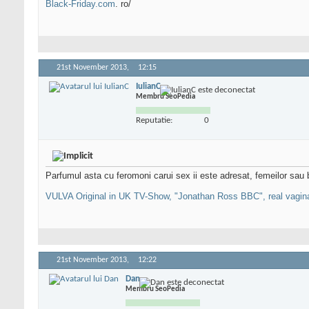
Black-Friday.com
. ro/
21st November 2013,
12:15
IulianC
Membru SeoPedia
Reputatie:
0
Parfumul asta cu feromoni carui sex ii este adresat, femeilor sau ba
VULVA Original in UK TV-Show, "Jonathan Ross BBC", real vagina
21st November 2013,
12:22
Dan
Membru SeoPedia