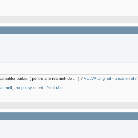
rbatilor burlaci ( pentru a le reaminti de ... ) ?
VULVA Original - único en el 
 smell, the pussy scent - YouTube