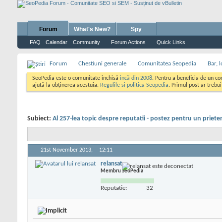
Forum
What's New?
Spy
FAQ
Calendar
Community
Forum Actions
Quick Links
Forum
Chestiuni generale
Comunitatea Seopedia
Bar, l
SeoPedia este o comunitate inchisă
incă din 2008
. Pentru a beneficia de un c
ajută la obținerea acestuia.
Regulile si politica Seopedia
. Primul post ar trebu
Subiect:
Al 257-lea topic despre reputatii - postez pentru un priete
21st November 2013,
12:11
relansat
Membru SeoPedia
Reputatie:
32