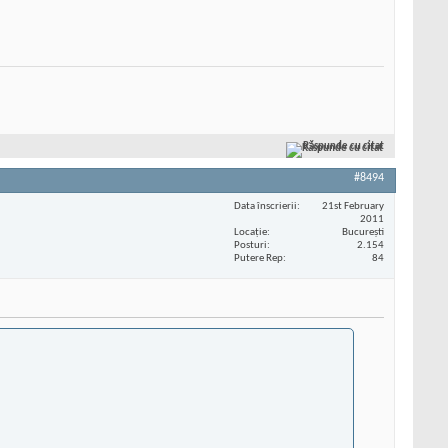
Răspunde cu citat
#8494
Data înscrierii
21st February
2011
Locaţie
București
Posturi
2.154
Putere Rep
84