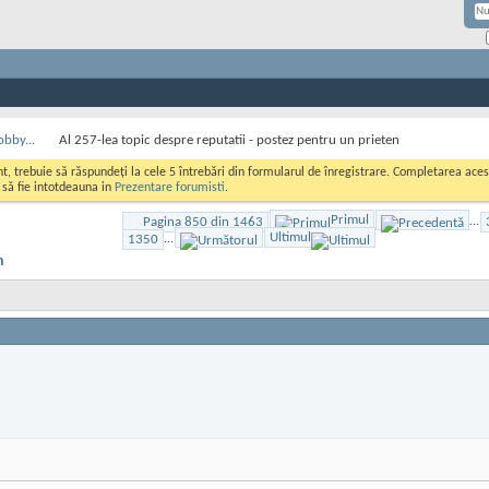
obby...
Al 257-lea topic despre reputatii - postez pentru un prieten
ont, trebuie să răspundeți la cele 5 întrebări din formularul de înregistrare. Completarea a
i să fie intotdeauna in
Prezentare forumisti
.
Primul
Pagina 850 din 1463
...
Ultimul
1350
...
n