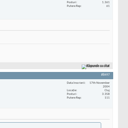
Posturi
1.361
Putere Rep
61
Răspunde cu citat
#8497
Data înscrierii
17th November
2004
Locaţie
Cluj
Posturi
3.358
Putere Rep
111