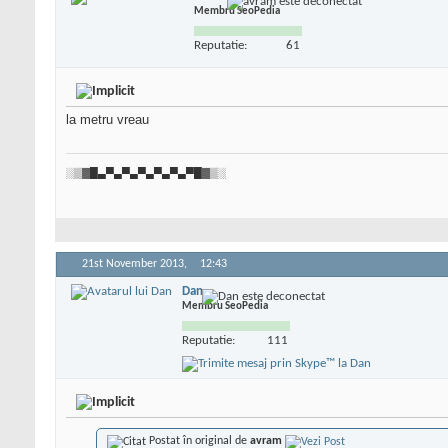
Membru SeoPedia
Reputatie:
61
la metru vreau
░▒▓█▄▀▄▀▄▀▄▀▄▀▄▀█▓▒░
21st November 2013,
12:43
Dan
Membru SeoPedia
Reputatie:
111
Postat în original de
avram