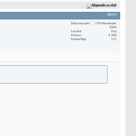
Răspunde cu citat
#8495
Data înscrierii
17th November
2004
Locaţie
Cluj
Posturi
3.358
Putere Rep
111