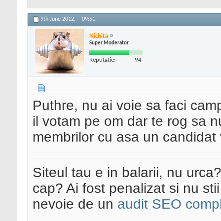
9th June 2012,
09:51
Nichita
Super Moderator
Reputatie:
94
Puthre, nu ai voie sa faci camp
il votam pe om dar te rog sa nu
membrilor cu asa un candidat 
Siteul tau e in balarii, nu urca
cap? Ai fost penalizat si nu sti
nevoie de un
audit SEO compl