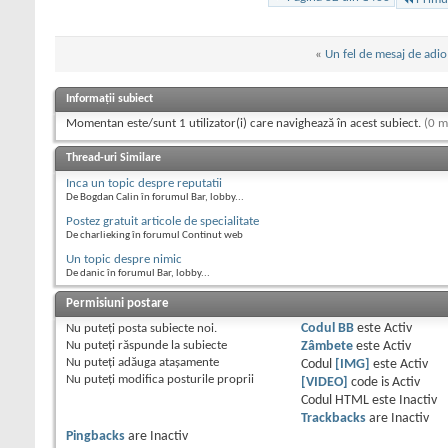
«
Un fel de mesaj de adio
Informații subiect
Momentan este/sunt 1 utilizator(i) care navighează în acest subiect.
(0 m
Thread-uri Similare
Inca un topic despre reputatii
De Bogdan Calin în forumul Bar, lobby...
Postez gratuit articole de specialitate
De charlieking în forumul Continut web
Un topic despre nimic
De danic în forumul Bar, lobby...
Permisiuni postare
Nu puteţi
posta subiecte noi.
Codul BB
este
Activ
Nu puteţi
răspunde la subiecte
Zâmbete
este
Activ
Nu puteţi
adăuga ataşamente
Codul
[IMG]
este
Activ
Nu puteţi
modifica posturile proprii
[VIDEO]
code is
Activ
Codul HTML este
Inactiv
Trackbacks
are
Inactiv
Pingbacks
are
Inactiv