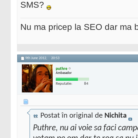
SMS?
Nu ma pricep la SEO dar ma 
9th June 2012,
20:53
puthre
Ambasador
Reputatie:
84
Postat în original de
Nichita
Puthre, nu ai voie sa faci campa