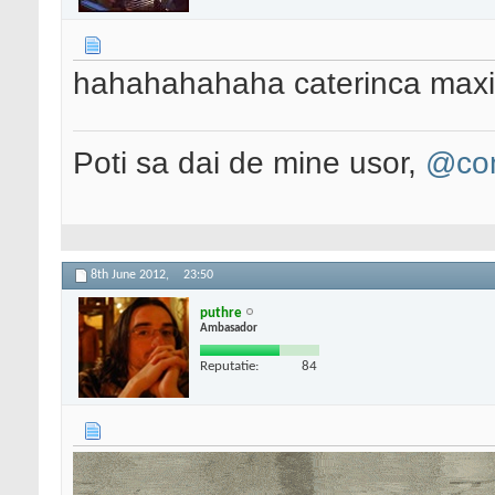
hahahahahaha caterinca max
Poti sa dai de mine usor,
@con
8th June 2012,
23:50
puthre
Ambasador
Reputatie:
84