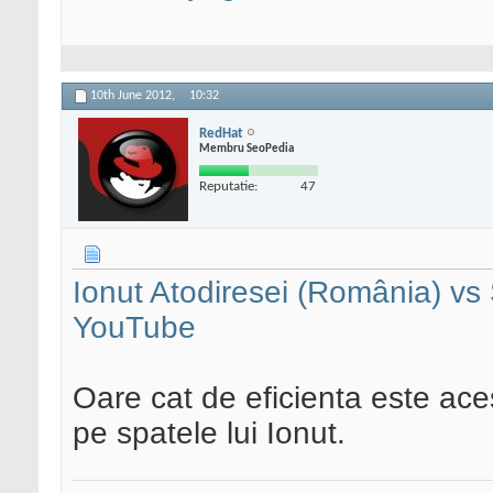
10th June 2012,
10:32
RedHat
Membru SeoPedia
Reputatie:
47
Ionut Atodiresei (România) vs 
YouTube
Oare cat de eficienta este ace
pe spatele lui Ionut.