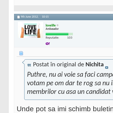
9th June 2012,
10:15
lovelife
Ambasador
Reputatie:
103
Postat în original de
Nichita
Puthre, nu ai voie sa faci campa
votam pe om dar te rog sa nu in
membrilor cu asa un candidat 
Unde pot sa imi schimb buletinu