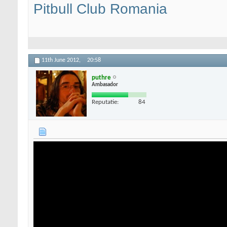
Pitbull Club Romania
11th June 2012,
20:58
puthre
Ambasador
Reputatie:
84