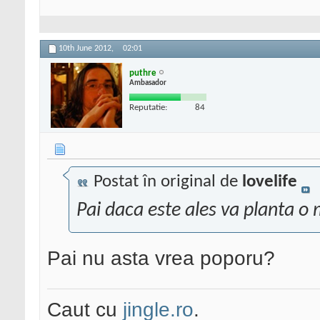
10th June 2012,
02:01
puthre
Ambasador
Reputatie:
84
Postat în original de
lovelife
Pai daca este ales va planta o 
Pai nu asta vrea poporu?
Caut cu
jingle.ro
.