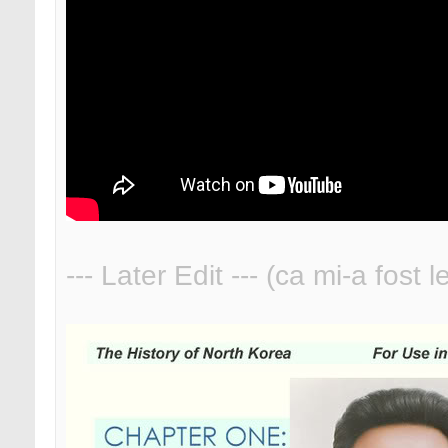
--- Later Edit --- (ca mi-a fost 