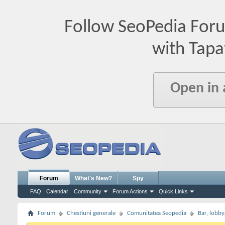
Follow SeoPedia For
with Tapa
Open in
Forum
What's New?
Spy
FAQ
Calendar
Community
Forum Actions
Quick Links
Forum
Chestiuni generale
Comunitatea Seopedia
Bar, lobby.