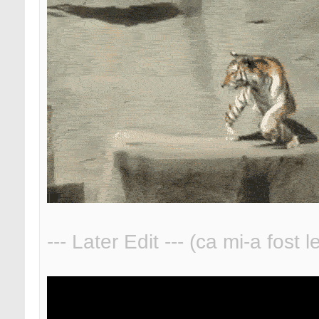
--- Later Edit --- (ca mi-a fost 