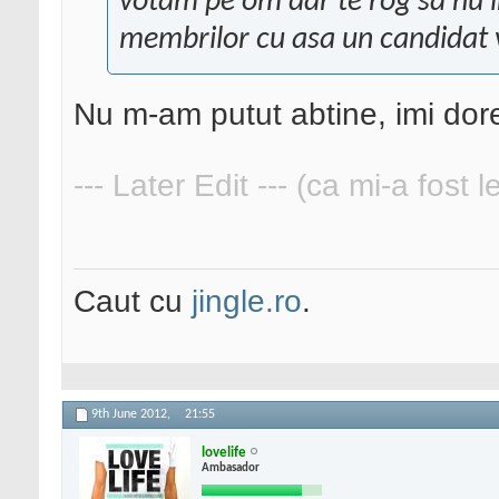
votam pe om dar te rog sa nu in
membrilor cu asa un candidat 
Nu m-am putut abtine, imi dore
--- Later Edit --- (ca mi-a fost 
Caut cu
jingle.ro
.
9th June 2012,
21:55
lovelife
Ambasador