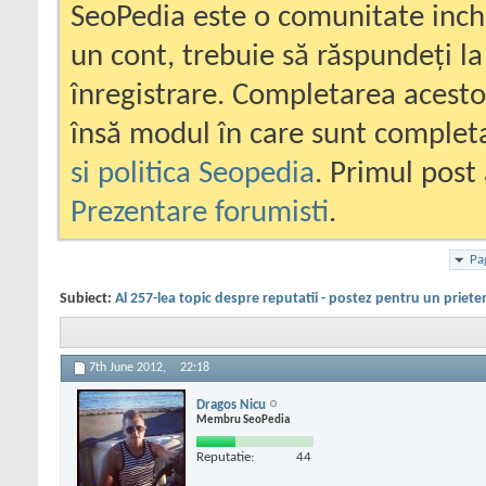
SeoPedia este o comunitate inc
un cont, trebuie să răspundeți la
înregistrare. Completarea acesto
însă modul în care sunt completa
si politica Seopedia
. Primul post 
Prezentare forumisti
.
Pa
Subiect:
Al 257-lea topic despre reputatii - postez pentru un priete
7th June 2012,
22:18
Dragos Nicu
Membru SeoPedia
Reputatie:
44