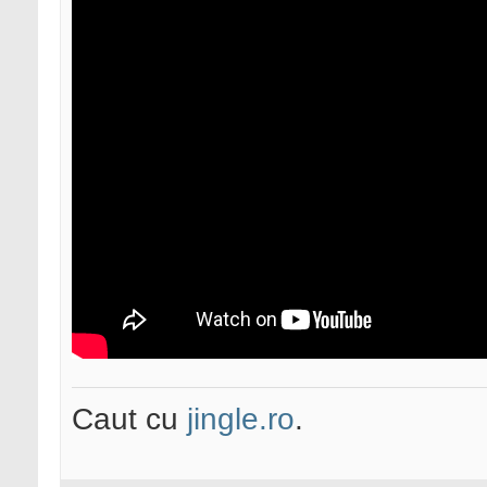
Caut cu
jingle.ro
.