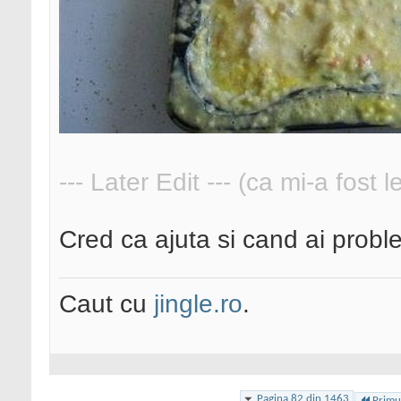
--- Later Edit --- (ca mi-a fost 
Cred ca ajuta si cand ai prob
Caut cu
jingle.ro
.
Pagina 82 din 1463
Primu