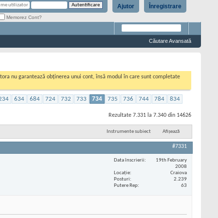
Ajutor
Înregistrare
Memorez Cont?
Căutare Avansată
cestora nu garantează obținerea unui cont, însă modul în care sunt completate
234
634
684
724
732
733
734
735
736
744
784
834
Rezultate 7.331 la 7.340 din 14626
Instrumente subiect
Afișează
#7331
Data înscrierii
19th February
2008
Locaţie
Craiova
Posturi
2.239
Putere Rep
63