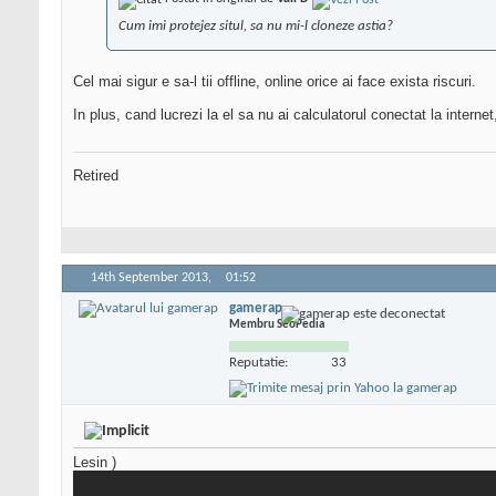
Cum imi protejez situl, sa nu mi-l cloneze astia?
Cel mai sigur e sa-l tii offline, online orice ai face exista riscuri.
In plus, cand lucrezi la el sa nu ai calculatorul conectat la interne
Retired
14th September 2013,
01:52
gamerap
Membru SeoPedia
Reputatie:
33
Lesin
)