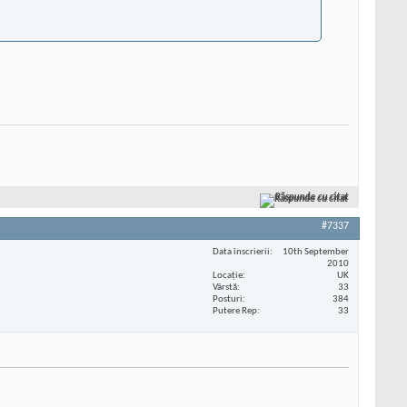
Răspunde cu citat
#7337
Data înscrierii
10th September
2010
Locaţie
UK
Vârstă
33
Posturi
384
Putere Rep
33