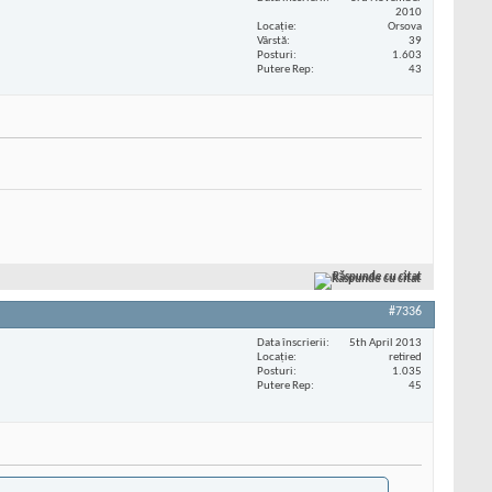
2010
Locaţie
Orsova
Vârstă
39
Posturi
1.603
Putere Rep
43
Răspunde cu citat
#7336
Data înscrierii
5th April 2013
Locaţie
retired
Posturi
1.035
Putere Rep
45