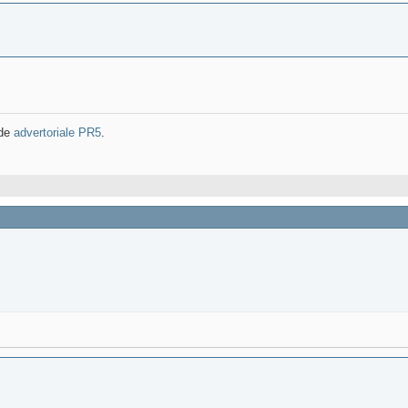
 de
advertoriale PR5
.