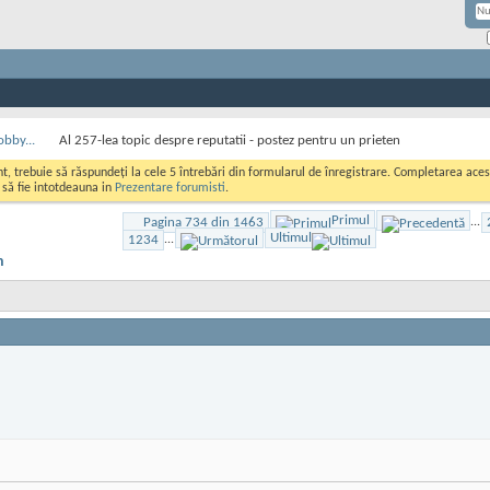
obby...
Al 257-lea topic despre reputatii - postez pentru un prieten
ont, trebuie să răspundeți la cele 5 întrebări din formularul de înregistrare. Completarea a
i să fie intotdeauna in
Prezentare forumisti
.
Primul
Pagina 734 din 1463
...
Ultimul
1234
...
n