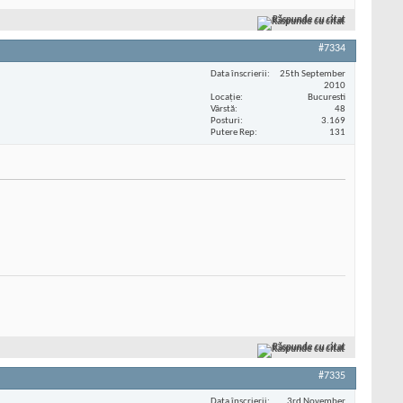
Răspunde cu citat
#7334
Data înscrierii
25th September
2010
Locaţie
Bucuresti
Vârstă
48
Posturi
3.169
Putere Rep
131
Răspunde cu citat
#7335
Data înscrierii
3rd November