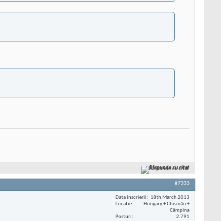
Răspunde cu citat
#7333
Data înscrierii
18th March 2013
Locaţie
Hungary + Chișinău +
Câmpina
Posturi
2.791