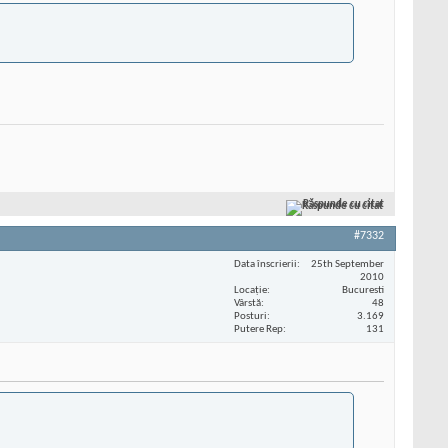
Răspunde cu citat
#7332
Data înscrierii
25th September
2010
Locaţie
Bucuresti
Vârstă
48
Posturi
3.169
Putere Rep
131