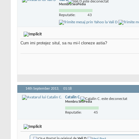
Membru SeoPedia
Reputatie:
43
Cum imi protejez situl, sa nu mi-l cloneze astia?
14th September 2013,
01:18
Catalin C.
Membru SeoPedia
Reputatie:
45
Postat în original de
Vali D