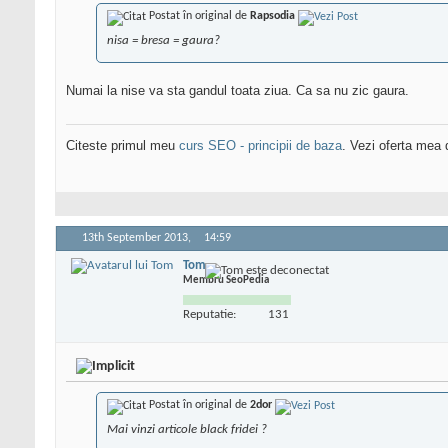
Postat în original de
Rapsodia
nisa = bresa = gaura?
Numai la nise va sta gandul toata ziua. Ca sa nu zic gaura.
Citeste primul meu
curs SEO - principii de baza
. Vezi oferta mea
13th September 2013,
14:59
Tom
Membru SeoPedia
Reputatie:
131
Postat în original de
2dor
Mai vinzi articole black fridei ?