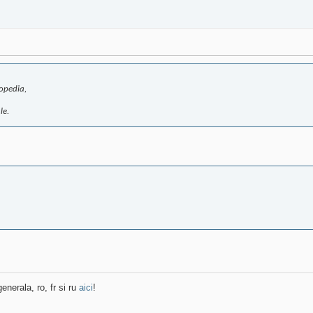
eopedia,
le.
enerala, ro, fr si ru
aici
!