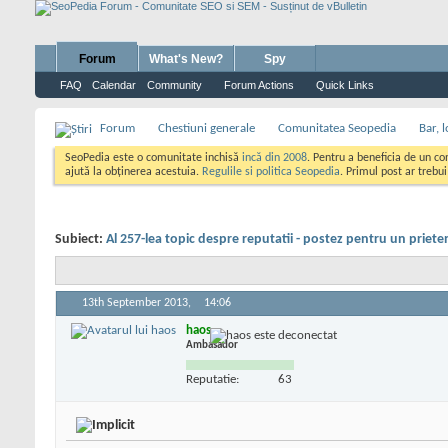
Forum
What's New?
Spy
FAQ
Calendar
Community
Forum Actions
Quick Links
Forum
Chestiuni generale
Comunitatea Seopedia
Bar, l
SeoPedia este o comunitate inchisă
incă din 2008
. Pentru a beneficia de un c
ajută la obținerea acestuia.
Regulile si politica Seopedia
. Primul post ar trebu
Subiect:
Al 257-lea topic despre reputatii - postez pentru un priete
13th September 2013,
14:06
haos
Ambasador
Reputatie:
63