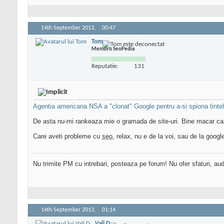
14th September 2013,
00:47
Tom
Membru SeoPedia
Reputatie:
131
Agentia americana NSA a "clonat" Google pentru a-si spiona tintel
De asta nu-mi rankeaza mie o gramada de site-uri. Bine macar ca
Care aveti probleme cu
seo
, relax, nu e de la voi, sau de la goog
Nu trimite PM cu intrebari, posteaza pe forum! Nu ofer sfaturi, au
14th September 2013,
01:14
Vali D