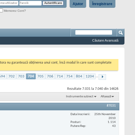
Ajutor
Înregistrare
Memorez Cont?
Căutare Avansată
cestora nu garantează obținerea unui cont, însă modul în care sunt completate
694
702
703
704
705
706
714
754
804
1204
...
Rezultate 7.031 la 7.040 din 14626
Instrumente subiect
Afișează
#7031
Data înscrierii
25th November
2010
Posturi
1.114
Putere Rep
43