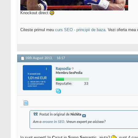
Knockout direct
Citeste primul meu
curs SEO - principii de baza
. Vezi oferta mea
16th August 2013,
16:17
Rapsodia
Membru SeoPedia
Reputatie:
33
Postat în original de
Nichita
Am o
eroare in SEO
. Vreun expert pe aicisea?
Io sunt expert! In
C
azut in
S
omn
S
emantic, ajuta?
sunt 4 cuvi