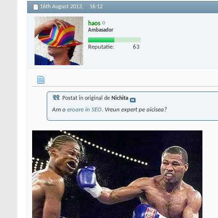
16th August 2013,
16:12
haos
Ambasador
Reputatie:
63
Postat în original de
Nichita
Am o
eroare in SEO
. Vreun expert pe aicisea?