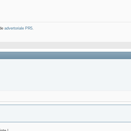
 de
advertoriale PR5
.
nte !