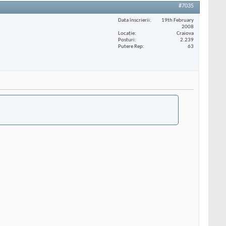
#7035
Data înscrierii
19th February
2008
Locaţie
Craiova
Posturi
2.239
Putere Rep
63