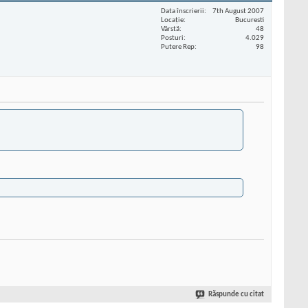
Data înscrierii
7th August 2007
Locaţie
Bucuresti
Vârstă
48
Posturi
4.029
Putere Rep
98
Răspunde cu citat