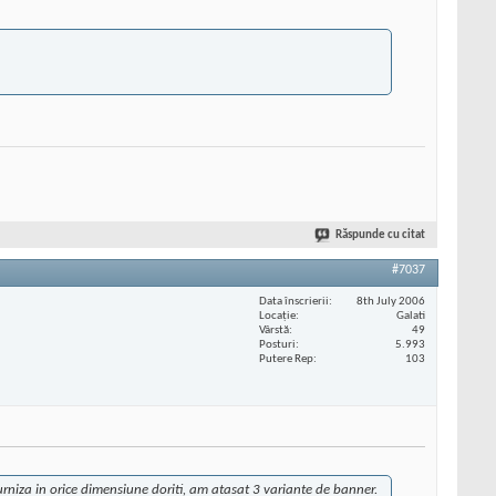
Răspunde cu citat
#7037
Data înscrierii
8th July 2006
Locaţie
Galati
Vârstă
49
Posturi
5.993
Putere Rep
103
urniza in orice dimensiune doriti, am atasat 3 variante de banner.