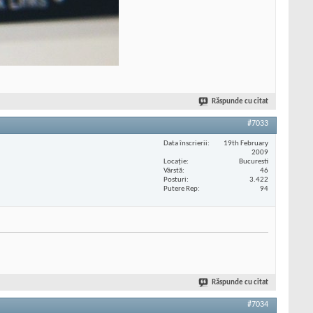
Răspunde cu citat
#7033
Data înscrierii
19th February
2009
Locaţie
Bucuresti
Vârstă
46
Posturi
3.422
Putere Rep
94
Răspunde cu citat
#7034