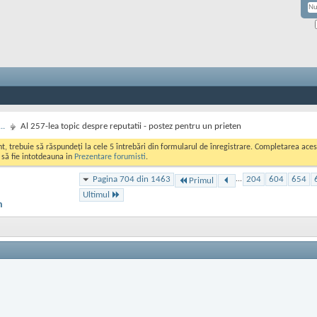
..
Al 257-lea topic despre reputatii - postez pentru un prieten
ont, trebuie să răspundeți la cele 5 întrebări din formularul de înregistrare. Completarea a
i să fie intotdeauna in
Prezentare forumisti
.
Pagina 704 din 1463
...
204
604
654
Primul
Ultimul
n