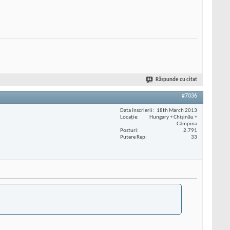
Răspunde cu citat
#7036
Data înscrierii
18th March 2013
Locaţie
Hungary + Chișinău +
Câmpina
Posturi
2.791
Putere Rep
33