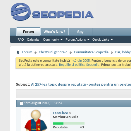
Forum
What's New?
Spy
FAQ
Calendar
Community
Forum Actions
Quick Links
Forum
Chestiuni generale
Comunitatea Seopedia
Bar, lobby.
SeoPedia este o comunitate inchisă
incă din 2008
. Pentru a beneficia de un c
ajută la obținerea acestuia.
Regulile si politica Seopedia
. Primul post ar trebu
Subiect:
Al 257-lea topic despre reputatii - postez pentru un priete
16th August 2013,
14:23
LensFlare
Membru SeoPedia
Reputatie:
43