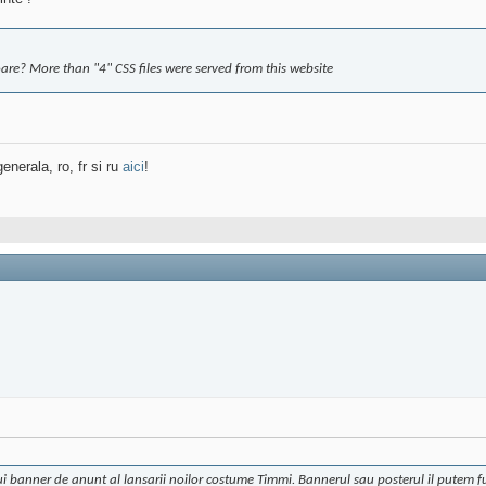
re? More than "4" CSS files were served from this website
enerala, ro, fr si ru
aici
!
ui banner de anunt al lansarii noilor costume Timmi. Bannerul sau posterul il putem f