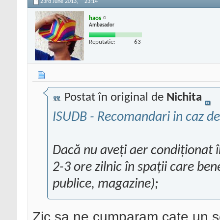
23rd June 2013,
23:14
haos
Ambasador
Reputatie:
63
Postat în original de
Nichita
ISUDB - Recomandari in caz de
Dacă nu aveți aer condiționat î
2-3 ore zilnic în spații care ben
publice, magazine);
Zic sa ne cumparam cate un s