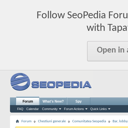
Follow SeoPedia For
with Tapa
Open in
Forum
What's New?
Spy
FAQ
Calendar
Community
Forum Actions
Quick Links
Forum
Chestiuni generale
Comunitatea Seopedia
Bar, lobby.