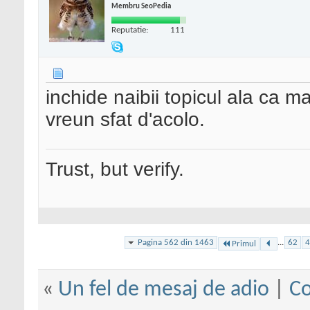
Membru SeoPedia
Reputatie:
111
inchide naibii topicul ala ca m
vreun sfat d'acolo.
Trust, but verify.
Pagina 562 din 1463
...
62
4
Primul
«
Un fel de mesaj de adio
|
Co