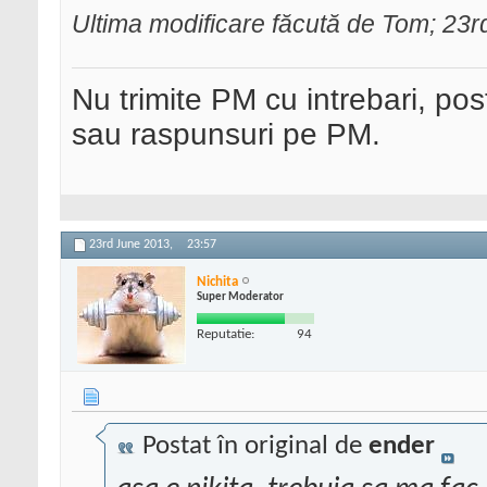
Ultima modificare făcută de Tom; 23
Nu trimite PM cu intrebari, pos
sau raspunsuri pe PM.
23rd June 2013,
23:57
Nichita
Super Moderator
Reputatie:
94
Postat în original de
ender