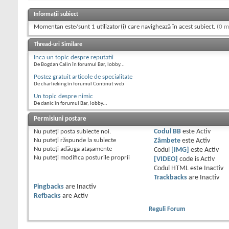
Informații subiect
Momentan este/sunt 1 utilizator(i) care navighează în acest subiect.
(0 m
Thread-uri Similare
Inca un topic despre reputatii
De Bogdan Calin în forumul Bar, lobby...
Postez gratuit articole de specialitate
De charlieking în forumul Continut web
Un topic despre nimic
De danic în forumul Bar, lobby...
Permisiuni postare
Nu puteţi
posta subiecte noi.
Codul BB
este
Activ
Nu puteţi
răspunde la subiecte
Zâmbete
este
Activ
Nu puteţi
adăuga ataşamente
Codul
[IMG]
este
Activ
Nu puteţi
modifica posturile proprii
[VIDEO]
code is
Activ
Codul HTML este
Inactiv
Trackbacks
are
Inactiv
Pingbacks
are
Inactiv
Refbacks
are
Activ
Reguli Forum