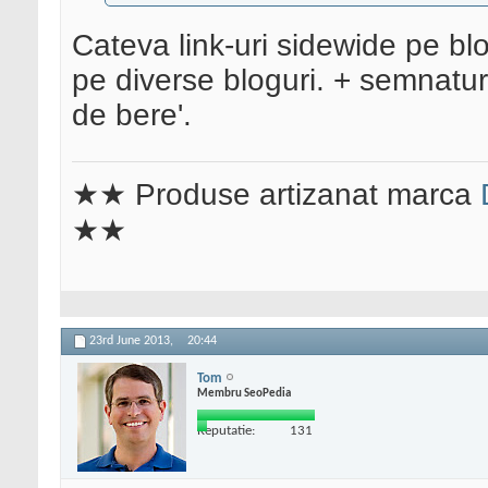
Cateva link-uri sidewide pe blo
pe diverse bloguri. + semnatu
de bere'.
★★ Produse artizanat marca
★★
23rd June 2013,
20:44
Tom
Membru SeoPedia
Reputatie:
131