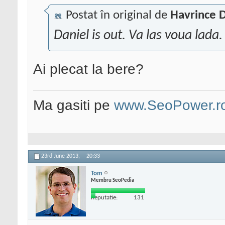
Postat în original de
Havrince D
Daniel is out. Va las voua lada
Ai plecat la bere?
Ma gasiti pe
www.SeoPower.r
23rd June 2013,
20:33
Tom
Membru SeoPedia
Reputatie:
131