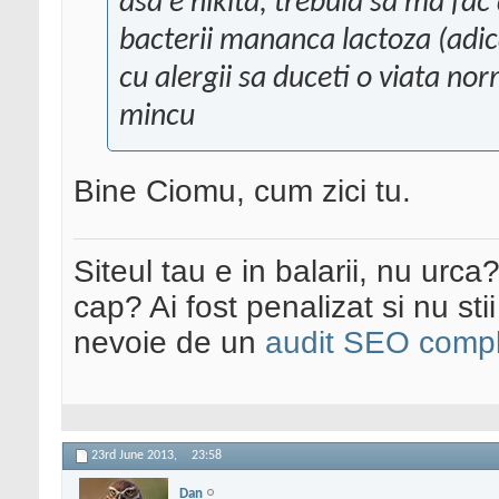
asa e nikita, trebuia sa ma fac 
bacterii mananca lactoza (adica 
cu alergii sa duceti o viata nor
mincu
Bine Ciomu, cum zici tu.
Siteul tau e in balarii, nu urca
cap? Ai fost penalizat si nu sti
nevoie de un
audit SEO compl
23rd June 2013,
23:58
Dan