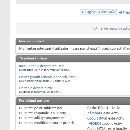
Pagina 54 din 1463
Prim
«
Un fel de mesaj de adio
Informații subiect
Momentan este/sunt 4 utilizator(i) care navighează în acest subiect.
(0 m
Thread-uri Similare
Inca un topic despre reputatii
De Bogdan Calin în forumul Bar, lobby...
Postez gratuit articole de specialitate
De charlieking în forumul Continut web
Un topic despre nimic
De danic în forumul Bar, lobby...
Permisiuni postare
Nu puteţi
posta subiecte noi.
Codul BB
este
Activ
Nu puteţi
răspunde la subiecte
Zâmbete
este
Activ
Nu puteţi
adăuga ataşamente
Codul
[IMG]
este
Activ
Nu puteţi
modifica posturile proprii
[VIDEO]
code is
Activ
Codul HTML este
Inactiv