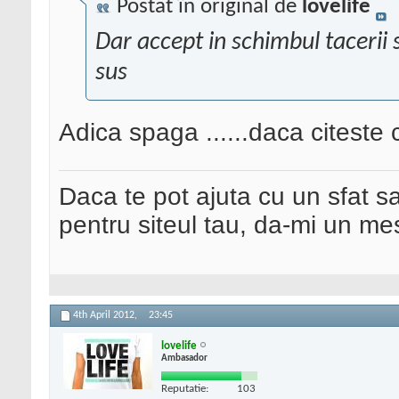
Postat în original de
lovelife
Dar accept in schimbul tacerii 
sus
Adica spaga ......daca citeste c
Daca te pot ajuta cu un sfat s
pentru siteul tau, da-mi un me
4th April 2012,
23:45
lovelife
Ambasador
Reputatie:
103