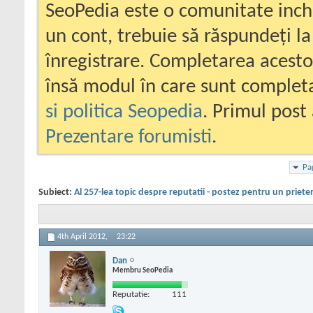
SeoPedia este o comunitate inc
un cont, trebuie să răspundeți la
înregistrare. Completarea acesto
însă modul în care sunt completa
si politica Seopedia
. Primul post 
Prezentare forumisti
.
Pa
Subiect:
Al 257-lea topic despre reputatii - postez pentru un priete
4th April 2012,
23:22
Dan
Membru SeoPedia
Reputatie:
111