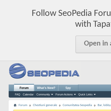
Follow SeoPedia For
with Tapa
Open in
Forum
What's New?
Spy
FAQ
Calendar
Community
Forum Actions
Quick Links
Forum
Chestiuni generale
Comunitatea Seopedia
Bar, lobby.