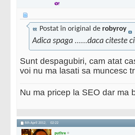
Postat în original de
robyroy
Adica spaga ......daca citeste ci
Sunt despagubiri, cam atat ca
voi nu ma lasati sa muncesc tr
Nu ma pricep la SEO dar ma 
6th April 2012,
02:22
puthre