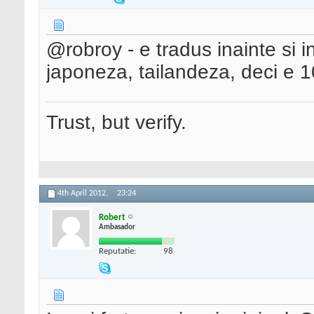
@robroy - e tradus inainte si i
japoneza, tailandeza, deci e 1
Trust, but verify.
4th April 2012,
23:24
Robert
Ambasador
Reputatie:
98