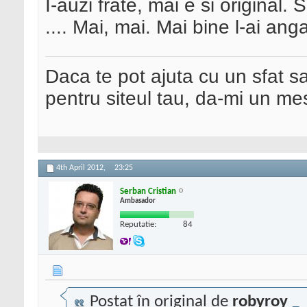
I-auzi frate, mai e si original. 
.... Mai, mai. Mai bine l-ai an
Daca te pot ajuta cu un sfat s
pentru siteul tau, da-mi un me
4th April 2012,
23:25
Serban Cristian
Ambasador
Reputatie:
84
Postat în original de
robyroy