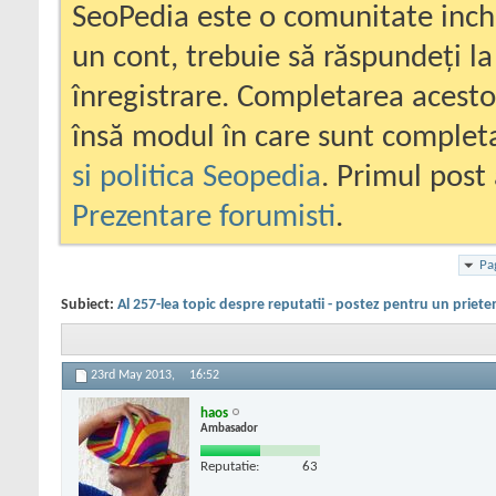
SeoPedia este o comunitate inc
un cont, trebuie să răspundeți la
înregistrare. Completarea acesto
însă modul în care sunt completa
si politica Seopedia
. Primul post 
Prezentare forumisti
.
Pa
Subiect:
Al 257-lea topic despre reputatii - postez pentru un priete
23rd May 2013,
16:52
haos
Ambasador
Reputatie:
63