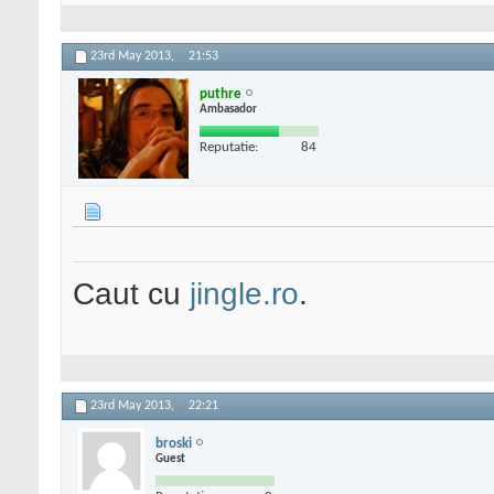
23rd May 2013,
21:53
puthre
Ambasador
Reputatie:
84
Caut cu
jingle.ro
.
23rd May 2013,
22:21
broski
Guest