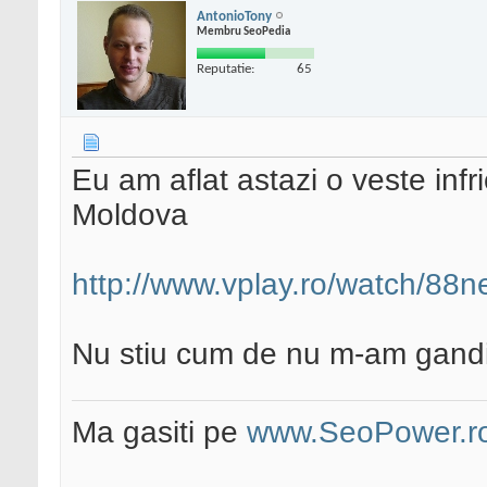
AntonioTony
Membru SeoPedia
Reputatie:
65
Eu am aflat astazi o veste infr
Moldova
http://www.vplay.ro/watch/88n
Nu stiu cum de nu m-am gandi
Ma gasiti pe
www.SeoPower.r