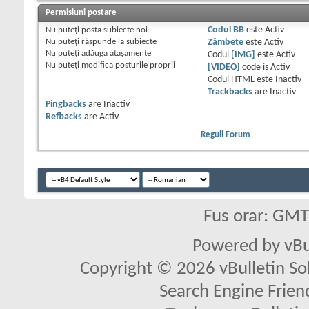
Permisiuni postare
Nu puteţi
posta subiecte noi.
Codul BB
este
Activ
Nu puteţi
răspunde la subiecte
Zâmbete
este
Activ
Nu puteţi
adăuga ataşamente
Codul
[IMG]
este
Activ
Nu puteţi
modifica posturile proprii
[VIDEO]
code is
Activ
Codul HTML este
Inactiv
Trackbacks
are
Inactiv
Pingbacks
are
Inactiv
Refbacks
are
Activ
Reguli Forum
Fus orar: GM
Powered by vBu
Copyright © 2026 vBulletin Solu
Search Engine Frien