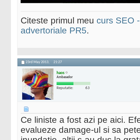
Citeste primul meu
curs SEO - 
advertoriale PR5
.
23rd May 2013,
21:27
haos
Ambasador
Reputatie:
63
Ce liniste a fost azi pe aici. E
evalueze damage-ul si sa pete
inundatie, altii s-au dus la gra