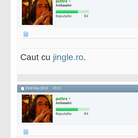
puthre
Ambasador
Reputatie:
84
Caut cu
jingle.ro
.
23rd May 2013,
23:11
puthre
Ambasador
Reputatie:
84