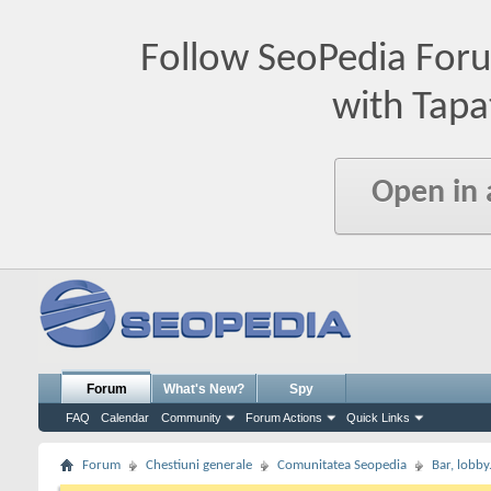
Follow SeoPedia For
with Tapa
Open in
Forum
What's New?
Spy
FAQ
Calendar
Community
Forum Actions
Quick Links
Forum
Chestiuni generale
Comunitatea Seopedia
Bar, lobby.