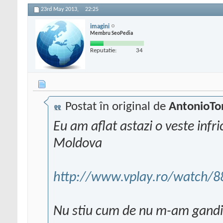
23rd May 2013,
22:25
imagini
Membru SeoPedia
Reputatie:
34
Postat în original de
AntonioTo
Eu am aflat astazi o veste infri
Moldova
http://www.vplay.ro/watch/8
Nu stiu cum de nu m-am gandit