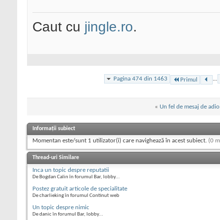
Caut cu
jingle.ro
.
Pagina 474 din 1463
...
Primul
«
Un fel de mesaj de adio
Informații subiect
Momentan este/sunt 1 utilizator(i) care navighează în acest subiect.
(0 m
Thread-uri Similare
Inca un topic despre reputatii
De Bogdan Calin în forumul Bar, lobby...
Postez gratuit articole de specialitate
De charlieking în forumul Continut web
Un topic despre nimic
De danic în forumul Bar, lobby...