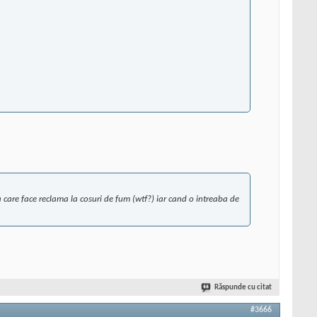
care face reclama la cosuri de fum (wtf?) iar cand o intreaba de
Răspunde cu citat
#3666