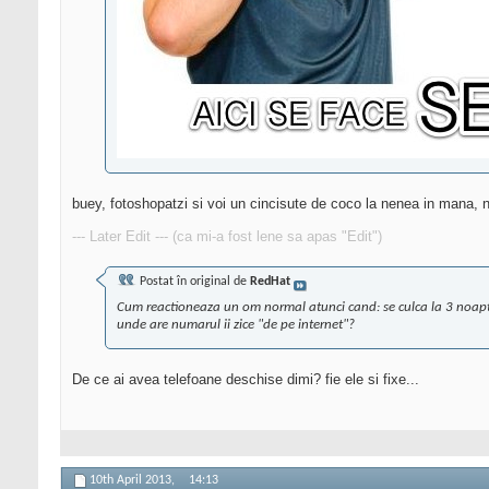
buey, fotoshopatzi si voi un cincisute de coco la nenea in mana, 
--- Later Edit --- (ca mi-a fost lene sa apas "Edit")
Postat în original de
RedHat
Cum reactioneaza un om normal atunci cand: se culca la 3 noaptea
unde are numarul ii zice "de pe internet"?
De ce ai avea telefoane deschise dimi? fie ele si fixe...
10th April 2013,
14:13