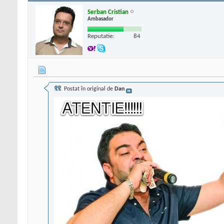
Serban Cristian
Ambasador
Reputatie:
84
Postat în original de
Dan