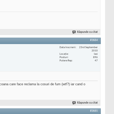
Răspunde cu citat
#3664
Data înscrierii
23rd September
2010
Locaţie
Iasi
Posturi
896
Putere Rep
47
coana care face reclama la cosuri de fum (wtf?) iar cand o
Răspunde cu citat
#3665