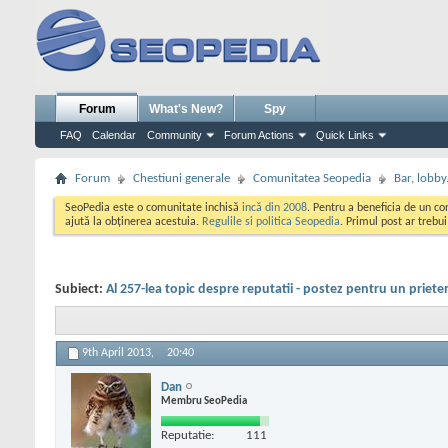
Forum
What's New?
Spy
FAQ
Calendar
Community
Forum Actions
Quick Links
Forum
Chestiuni generale
Comunitatea Seopedia
Bar, lobby.
SeoPedia este o comunitate inchisă
incă din 2008
. Pentru a beneficia de un c
ajută la obținerea acestuia.
Regulile si politica Seopedia
. Primul post ar trebu
Subiect:
Al 257-lea topic despre reputatii - postez pentru un priete
9th April 2013,
20:40
Dan
Membru SeoPedia
Reputatie:
111