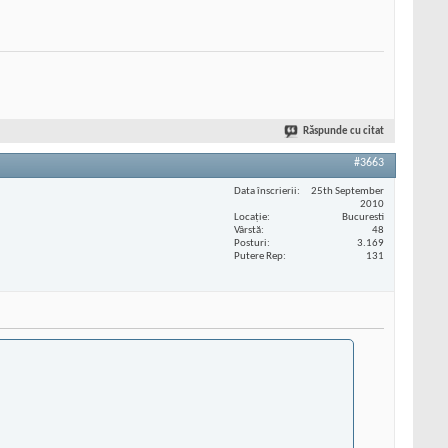
Răspunde cu citat
#3663
Data înscrierii
25th September
2010
Locaţie
Bucuresti
Vârstă
48
Posturi
3.169
Putere Rep
131