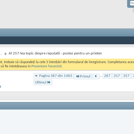
..
Al 257-lea topic despre reputatii - postez pentru un prieten
ont, trebuie să răspundeți la cele 5 întrebări din formularul de înregistrare. Completarea a
i să fie intotdeauna in
Prezentare forumisti
.
Pagina 367 din 1463
...
267
317
357
Primul
Ultimul
n