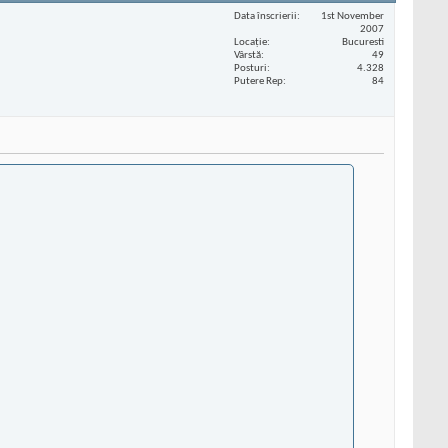
Data înscrierii
1st November
2007
Locaţie
Bucuresti
Vârstă
49
Posturi
4.328
Putere Rep
84