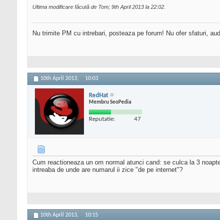
Ultima modificare făcută de Tom; 9th April 2013 la
22:02
.
Nu trimite PM cu intrebari, posteaza pe forum! Nu ofer sfaturi, au
10th April 2013,
10:03
RedHat
Membru SeoPedia
Reputatie:
47
Cum reactioneaza un om normal atunci cand: se culca la 3 noaptea,
intreaba de unde are numarul ii zice "de pe internet"?
10th April 2013,
10:15