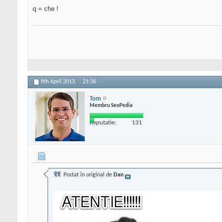
q = che !
9th April 2013,
21:36
Tom
Membru SeoPedia
Reputatie:
131
Postat în original de
Dan