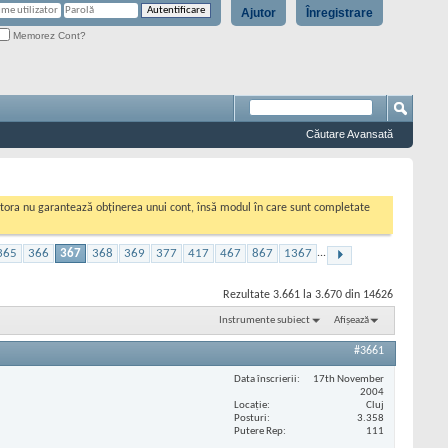
Ajutor
Înregistrare
Memorez Cont?
Căutare Avansată
cestora nu garantează obținerea unui cont, însă modul în care sunt completate
365
366
367
368
369
377
417
467
867
1367
...
Rezultate 3.661 la 3.670 din 14626
Instrumente subiect
Afișează
#3661
Data înscrierii
17th November
2004
Locaţie
Cluj
Posturi
3.358
Putere Rep
111