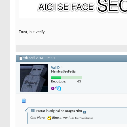
Trust, but verify.
9th April 2013,
21:01
Vali D
Membru SeoPedia
Reputatie:
43
Postat în original de
Dragos Nicu
Che Viorel'
Bine ai venit in comunitate!