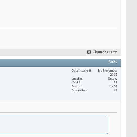
Răspunde cu citat
#3662
Data înscrierii
3rd November
2010
Locaţie
Orsova
Vârstă
39
Posturi
1.603
Putere Rep
43