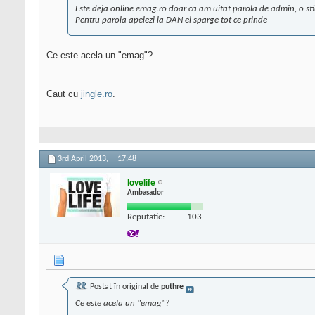
Este deja online emag.ro doar ca am uitat parola de admin, o st
Pentru parola apelezi la DAN el sparge tot ce prinde
Ce este acela un "emag"?
Caut cu
jingle.ro
.
3rd April 2013,
17:48
lovelife
Ambasador
Reputatie:
103
Postat în original de
puthre
Ce este acela un "emag"?