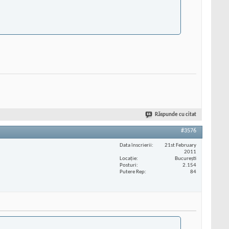
Răspunde cu citat
#3576
Data înscrierii
21st February
2011
Locaţie
București
Posturi
2.154
Putere Rep
84