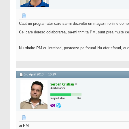
Caut un programator care sa-mi dezvolte un magazin online complex
Cei care doresc colaborarea, sa-mi trimita PM, sunt prea multe ceri
Nu trimite PM cu intrebari, posteaza pe forum! Nu ofer sfaturi, au
3rd April 2013,
10:29
Serban Cristian
Ambasador
Reputatie:
84
ai PM