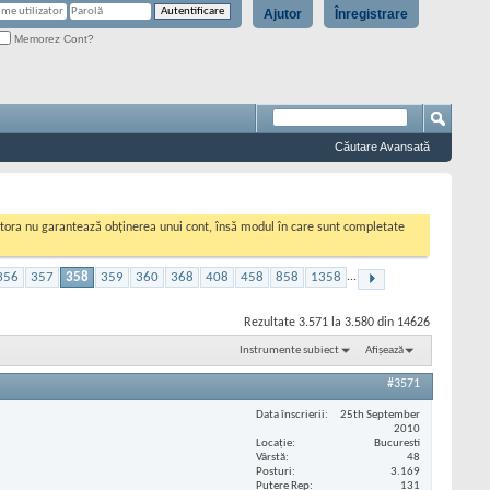
Ajutor
Înregistrare
Memorez Cont?
Căutare Avansată
cestora nu garantează obținerea unui cont, însă modul în care sunt completate
356
357
358
359
360
368
408
458
858
1358
...
Rezultate 3.571 la 3.580 din 14626
Instrumente subiect
Afișează
#3571
Data înscrierii
25th September
2010
Locaţie
Bucuresti
Vârstă
48
Posturi
3.169
Putere Rep
131