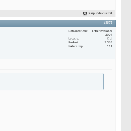
Răspunde cu citat
#3573
Data înscrierii
17th November
2004
Locaţie
Cluj
Posturi
3.358
Putere Rep
111