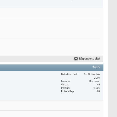
Răspunde cu citat
#3572
Data înscrierii
1st November
2007
Locaţie
Bucuresti
Vârstă
49
Posturi
4.328
Putere Rep
84