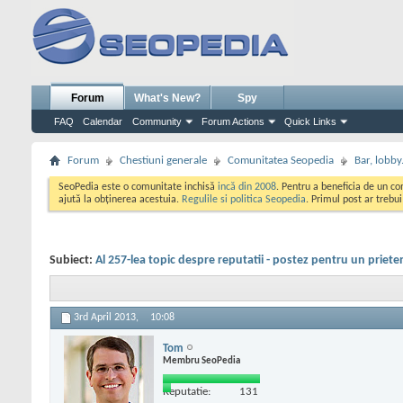
Forum
What's New?
Spy
FAQ
Calendar
Community
Forum Actions
Quick Links
Forum
Chestiuni generale
Comunitatea Seopedia
Bar, lobby.
SeoPedia este o comunitate inchisă
incă din 2008
. Pentru a beneficia de un c
ajută la obținerea acestuia.
Regulile si politica Seopedia
. Primul post ar trebu
Subiect:
Al 257-lea topic despre reputatii - postez pentru un priete
3rd April 2013,
10:08
Tom
Membru SeoPedia
Reputatie:
131