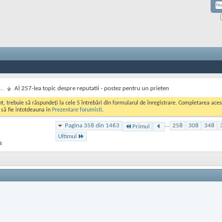
..
Al 257-lea topic despre reputatii - postez pentru un prieten
ont, trebuie să răspundeți la cele 5 întrebări din formularul de înregistrare. Completarea a
i să fie intotdeauna in
Prezentare forumisti
.
Pagina 358 din 1463
...
258
308
348
Primul
Ultimul
n