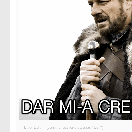
--- Later Edit --- (ca mi-a fost lene sa apas "Edit")