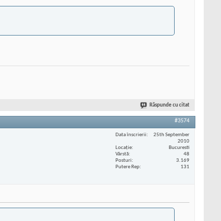
Răspunde cu citat
#3574
Data înscrierii
25th September
2010
Locaţie
Bucuresti
Vârstă
48
Posturi
3.169
Putere Rep
131