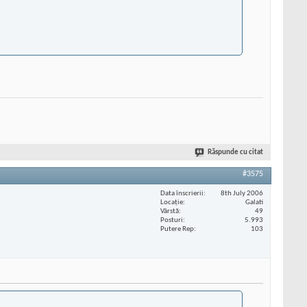
Răspunde cu citat
#3575
Data înscrierii
8th July 2006
Locaţie
Galati
Vârstă
49
Posturi
5.993
Putere Rep
103