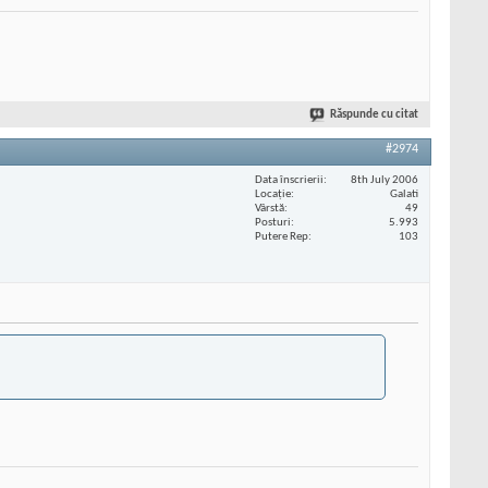
Răspunde cu citat
#2974
Data înscrierii
8th July 2006
Locaţie
Galati
Vârstă
49
Posturi
5.993
Putere Rep
103