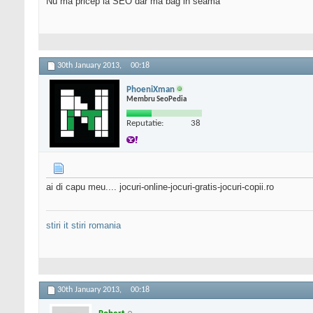
Nu ma pricep la SEO dar ma bag in seama
30th January 2013,
00:18
PhoeniXman
Membru SeoPedia
Reputatie:
38
ai di capu meu.... jocuri-online-jocuri-gratis-jocuri-copii.ro
stiri it
stiri romania
30th January 2013,
00:18