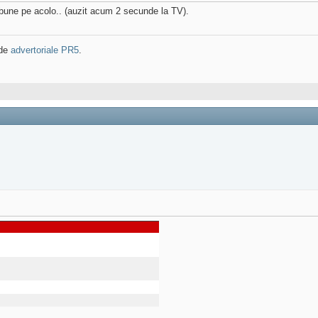
bune pe acolo.. (auzit acum 2 secunde la TV).
 de
advertoriale PR5
.