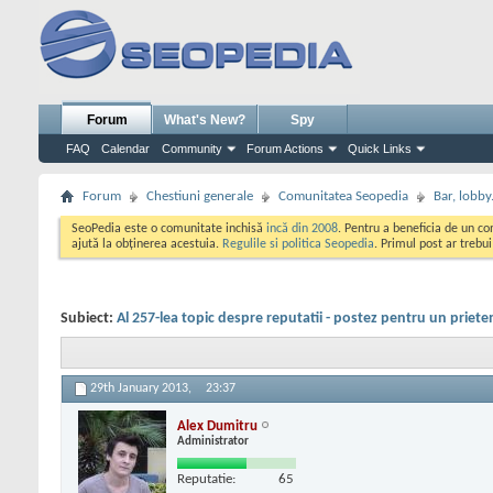
Forum
What's New?
Spy
FAQ
Calendar
Community
Forum Actions
Quick Links
Forum
Chestiuni generale
Comunitatea Seopedia
Bar, lobby.
SeoPedia este o comunitate inchisă
incă din 2008
. Pentru a beneficia de un c
ajută la obținerea acestuia.
Regulile si politica Seopedia
. Primul post ar trebu
Subiect:
Al 257-lea topic despre reputatii - postez pentru un priete
29th January 2013,
23:37
Alex Dumitru
Administrator
Reputatie:
65