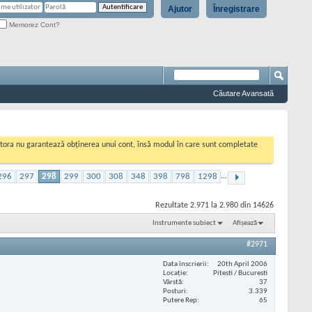
Ajutor
Înregistrare
Memorez Cont?
Căutare Avansată
cestora nu garantează obținerea unui cont, însă modul în care sunt completate
296
297
298
299
300
308
348
398
798
1298
...
Rezultate 2.971 la 2.980 din 14626
Instrumente subiect
Afișează
#2971
Data înscrierii
20th April 2006
Locaţie
Pitesti / Bucuresti
Vârstă
37
Posturi
3.339
Putere Rep
65