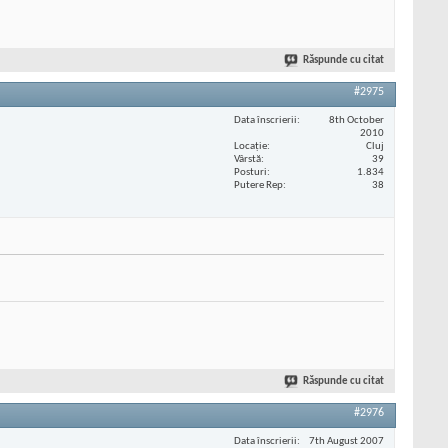
Răspunde cu citat
#2975
Data înscrierii
8th October
2010
Locaţie
Cluj
Vârstă
39
Posturi
1.834
Putere Rep
38
Răspunde cu citat
#2976
Data înscrierii
7th August 2007