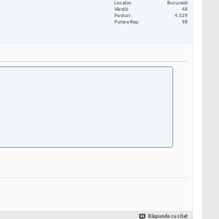
Locaţie
Bucuresti
Vârstă
48
Posturi
4.029
Putere Rep
98
Răspunde cu citat