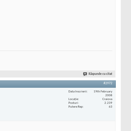
Răspunde cu citat
#2972
Data înscrierii
19th February
2008
Locaţie
Craiova
Posturi
2.239
Putere Rep
63