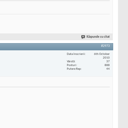
Răspunde cu citat
#2973
Data înscrierii
6th October
2010
Vârstă
37
Posturi
888
Putere Rep
44