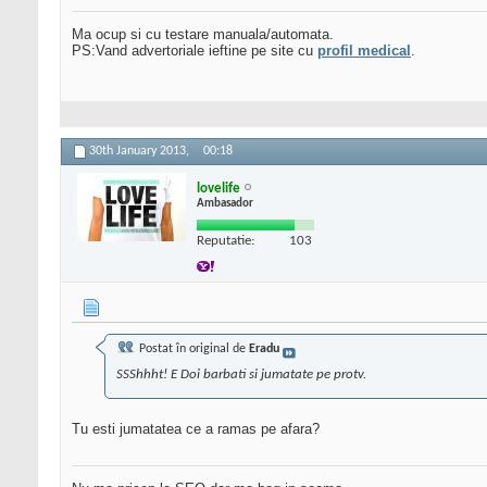
Ma ocup si cu testare manuala/automata.
PS:Vand advertoriale ieftine pe site cu
profil medical
.
30th January 2013,
00:18
lovelife
Ambasador
Reputatie:
103
Postat în original de
Eradu
SSShhht! E Doi barbati si jumatate pe protv.
Tu esti jumatatea ce a ramas pe afara?