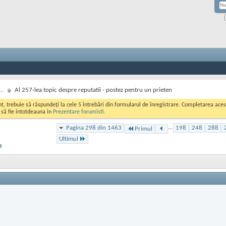
..
Al 257-lea topic despre reputatii - postez pentru un prieten
ont, trebuie să răspundeți la cele 5 întrebări din formularul de înregistrare. Completarea a
i să fie intotdeauna in
Prezentare forumisti
.
Pagina 298 din 1463
...
198
248
288
Primul
Ultimul
n