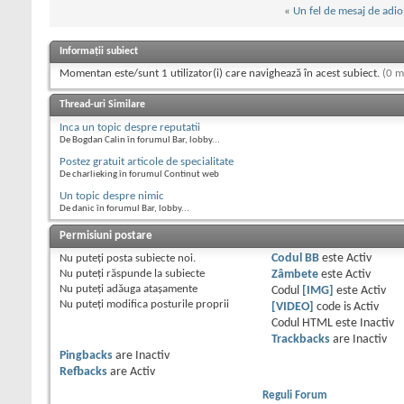
«
Un fel de mesaj de adio
Informații subiect
Momentan este/sunt 1 utilizator(i) care navighează în acest subiect.
(0 m
Thread-uri Similare
Inca un topic despre reputatii
De Bogdan Calin în forumul Bar, lobby...
Postez gratuit articole de specialitate
De charlieking în forumul Continut web
Un topic despre nimic
De danic în forumul Bar, lobby...
Permisiuni postare
Nu puteţi
posta subiecte noi.
Codul BB
este
Activ
Nu puteţi
răspunde la subiecte
Zâmbete
este
Activ
Nu puteţi
adăuga ataşamente
Codul
[IMG]
este
Activ
Nu puteţi
modifica posturile proprii
[VIDEO]
code is
Activ
Codul HTML este
Inactiv
Trackbacks
are
Inactiv
Pingbacks
are
Inactiv
Refbacks
are
Activ
Reguli Forum