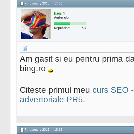
7th January 2013,
17:56
haos
Ambasador
Reputatie:
63
Am gasit si eu pentru prima dat
bing.ro
Citeste primul meu
curs SEO - 
advertoriale PR5
.
7th January 2013,
18:13