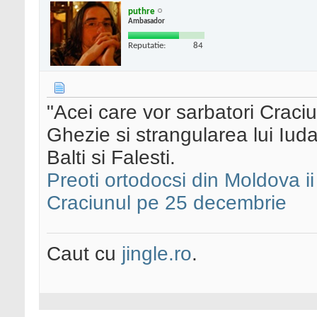
puthre
Ambasador
Reputatie:
84
"Acei care vor sarbatori Craci
Ghezie si strangularea lui Iud
Balti si Falesti.
Preoti ortodocsi din Moldova i
Craciunul pe 25 decembrie
Caut cu
jingle.ro
.