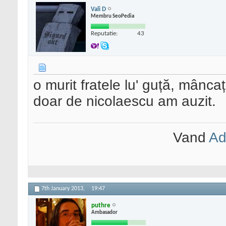
Vali D
Membru SeoPedia
Reputatie:
43
o murit fratele lu' guță, mânca
doar de nicolaescu am auzit.
Vand
Ad
7th January 2013,
19:47
puthre
Ambasador