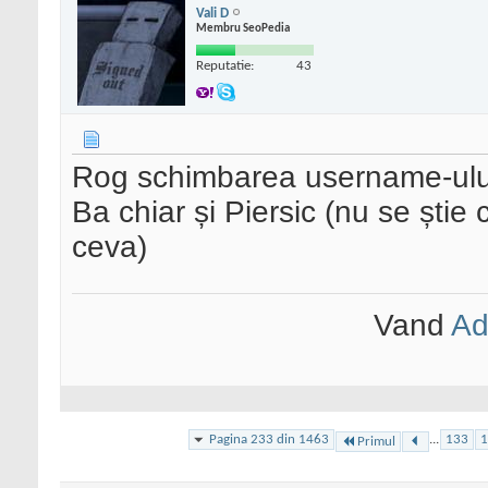
Vali D
Membru SeoPedia
Reputatie:
43
Rog schimbarea username-ului
Ba chiar și Piersic (nu se ști
ceva)
Vand
Ad
Pagina 233 din 1463
...
133
1
Primul