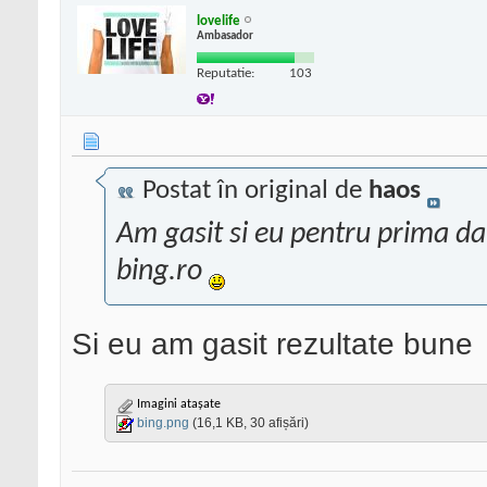
lovelife
Ambasador
Reputatie:
103
Postat în original de
haos
Am gasit si eu pentru prima dat
bing.ro
Si eu am gasit rezultate bune
Imagini atașate
bing.png
(16,1 KB, 30 afișări)