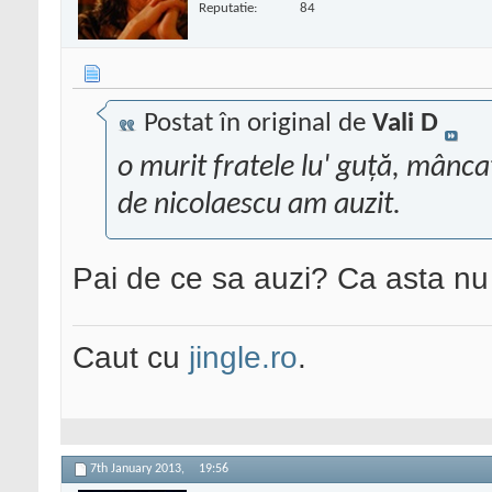
Reputatie:
84
Postat în original de
Vali D
o murit fratele lu' guță, mânca
de nicolaescu am auzit.
Pai de ce sa auzi? Ca asta nu 
Caut cu
jingle.ro
.
7th January 2013,
19:56