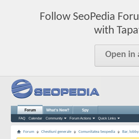
Follow SeoPedia For
with Tapa
Open in
Forum
What's New?
Spy
FAQ
Calendar
Community
Forum Actions
Quick Links
Forum
Chestiuni generale
Comunitatea Seopedia
Bar, lobby.