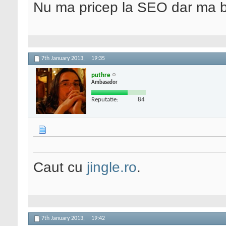
Nu ma pricep la SEO dar ma 
7th January 2013,
19:35
puthre
Ambasador
Reputatie:
84
Caut cu
jingle.ro
.
7th January 2013,
19:42