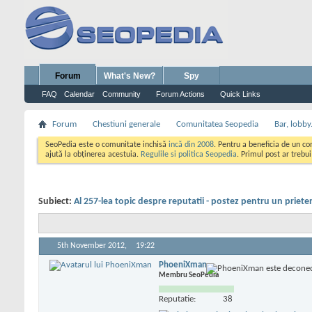
Forum
What's New?
Spy
FAQ
Calendar
Community
Forum Actions
Quick Links
Forum
Chestiuni generale
Comunitatea Seopedia
Bar, lobby.
SeoPedia este o comunitate inchisă
incă din 2008
. Pentru a beneficia de un c
ajută la obținerea acestuia.
Regulile si politica Seopedia
. Primul post ar trebu
Subiect:
Al 257-lea topic despre reputatii - postez pentru un priete
5th November 2012,
19:22
PhoeniXman
Membru SeoPedia
Reputatie:
38