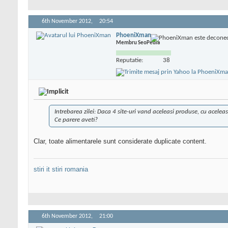
6th November 2012,
20:54
PhoeniXman
Membru SeoPedia
Reputatie:
38
Intrebarea zilei: Daca 4 site-uri vand aceleasi produse, cu aceleasi
Ce parere aveti?
Clar, toate alimentarele sunt considerate duplicate content.
stiri it
stiri romania
6th November 2012,
21:00