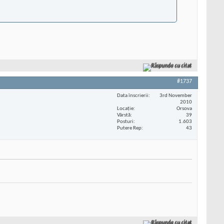
Răspunde cu citat
#1737
Data înscrierii
3rd November
2010
Locaţie
Orsova
Vârstă
39
Posturi
1.603
Putere Rep
43
Răspunde cu citat