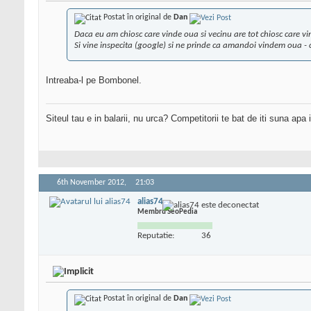
Postat în original de
Dan
Daca eu am chiosc care vinde oua si vecinu are tot chiosc care vi
Si vine inspecita (google) si ne prinde ca amandoi vindem oua -
Intreaba-l pe Bombonel.
Siteul tau e in balarii, nu urca? Competitorii te bat de iti suna apa
6th November 2012,
21:03
alias74
Membru SeoPedia
Reputatie:
36
Postat în original de
Dan