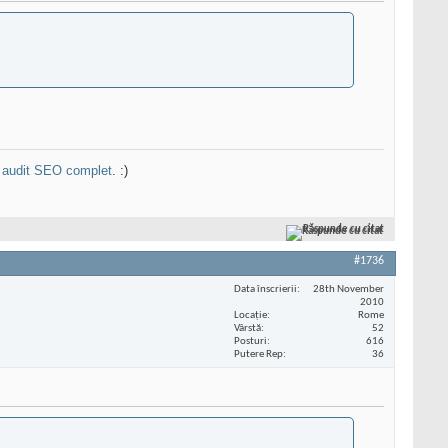
n
audit SEO complet
. :)
Răspunde cu citat
#1736
Data înscrierii
28th November
2010
Locaţie
Rome
Vârstă
52
Posturi
616
Putere Rep
36