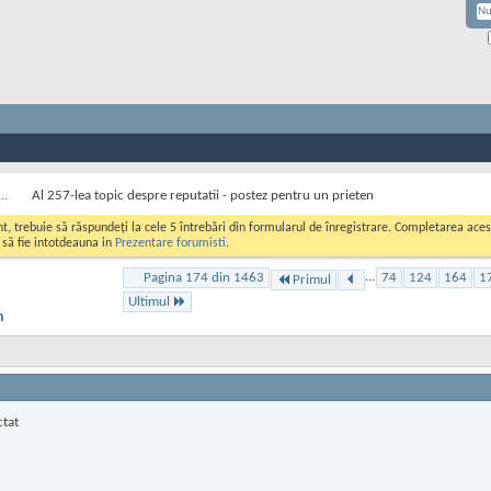
..
Al 257-lea topic despre reputatii - postez pentru un prieten
ont, trebuie să răspundeți la cele 5 întrebări din formularul de înregistrare. Completarea a
i să fie intotdeauna in
Prezentare forumisti
.
Pagina 174 din 1463
...
74
124
164
1
Primul
Ultimul
n