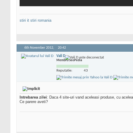
stiri it
stiri romania
6th November 2012,
20:42
Vali D
Membru SeoPedia
Reputatie:
43
Intrebarea zilei
: Daca 4 site-uri vand aceleasi produse, cu aceleas
Ce parere aveti?