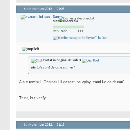
6th November 2012,
21:06
Dan
Membru SeoPedia
Reputatie:
111
Postat în original de
Vali D
ale tale sunt de oaie cumva?
Ala e remixul. Originalul il gasesti pe vplay, cand i-o da drumu'
Trust, but verify.
6th November 2012,
21:15