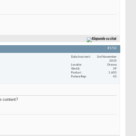
Răspunde cu citat
#1732
Data înscrierii
3rd November
2010
Locaţie
Orsova
Vârstă
39
Posturi
1.603
Putere Rep
43
te content?