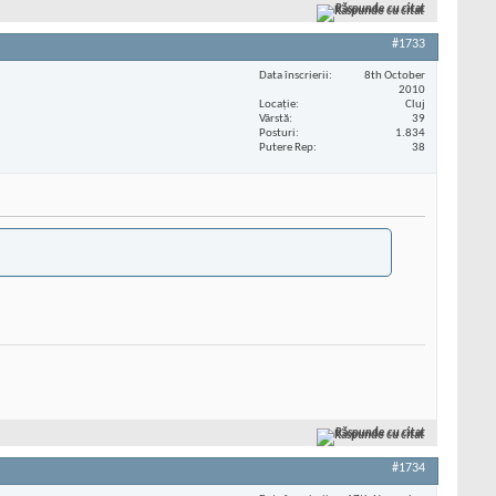
Răspunde cu citat
#1733
Data înscrierii
8th October
2010
Locaţie
Cluj
Vârstă
39
Posturi
1.834
Putere Rep
38
Răspunde cu citat
#1734