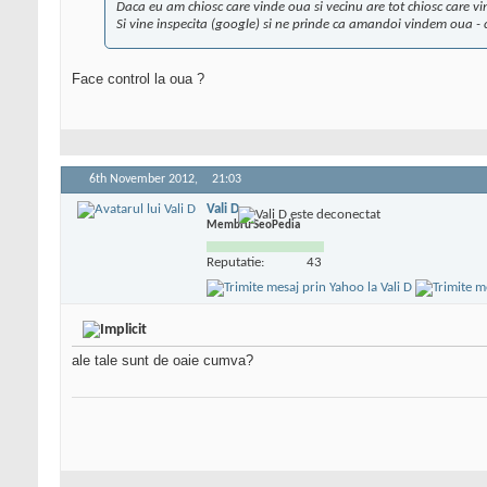
Daca eu am chiosc care vinde oua si vecinu are tot chiosc care vi
Si vine inspecita (google) si ne prinde ca amandoi vindem oua -
Face control la oua ?
6th November 2012,
21:03
Vali D
Membru SeoPedia
Reputatie:
43
ale tale sunt de oaie cumva?