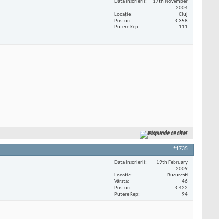
Data înscrierii
17th November
2004
Locaţie
Cluj
Posturi
3.358
Putere Rep
111
Răspunde cu citat
#1735
Data înscrierii
19th February
2009
Locaţie
Bucuresti
Vârstă
46
Posturi
3.422
Putere Rep
94