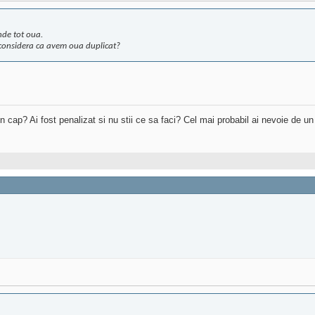
nde tot oua.
 considera ca avem oua duplicat?
 in cap? Ai fost penalizat si nu stii ce sa faci? Cel mai probabil ai nevoie de u