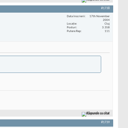
#1738
Data înscrierii
17th November
2004
Locaţie
Cluj
Posturi
3.358
Putere Rep
111
Răspunde cu citat
#1739