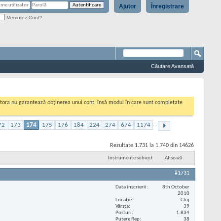
Ajutor
Înregistrare
Memorez Cont?
Căutare Avansată
cestora nu garantează obținerea unui cont, însă modul în care sunt completate
72
173
174
175
176
184
224
274
674
1174
...
Rezultate 1.731 la 1.740 din 14626
Instrumente subiect
Afișează
#1731
Data înscrierii
8th October
2010
Locaţie
Cluj
Vârstă
39
Posturi
1.834
Putere Rep
38