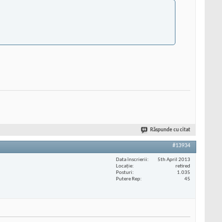
Răspunde cu citat
#13934
Data înscrierii
5th April 2013
Locaţie
retired
Posturi
1.035
Putere Rep
45