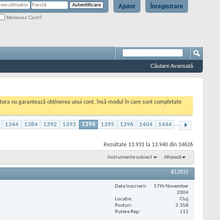
Ajutor
Înregistrare
Memorez Cont?
Căutare Avansată
cestora nu garantează obținerea unui cont, însă modul în care sunt completate
1344
1384
1392
1393
1394
1395
1396
1404
1444
...
Rezultate 13.931 la 13.940 din 14626
Instrumente subiect
Afișează
#13931
Data înscrierii
17th November
2004
Locaţie
Cluj
Posturi
3.358
Putere Rep
111