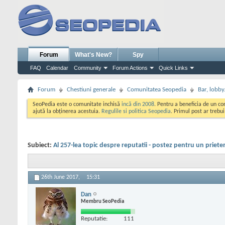
Forum
What's New?
Spy
FAQ
Calendar
Community
Forum Actions
Quick Links
Forum
Chestiuni generale
Comunitatea Seopedia
Bar, lobby.
SeoPedia este o comunitate inchisă
incă din 2008
. Pentru a beneficia de un c
ajută la obținerea acestuia.
Regulile si politica Seopedia
. Primul post ar trebu
Subiect:
Al 257-lea topic despre reputatii - postez pentru un priete
26th June 2017,
15:31
Dan
Membru SeoPedia
Reputatie:
111