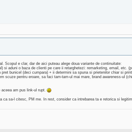
al. Scopul e clar, dar de aici puteau alege doua variante de continuitate:
 si aduni o baza de clienti pe care ii retarghetezi: remarketing, email, etc. (pe
pret bunicel (deci cumpara) + ii determini sa spuna si prietenilor chiar si print
rem scuze pentru eroare, sa faci tam-tam-ul mai mare, brand awareness-ul (chia
e aceea am pus link-ul rupt.
a ca sa-l citesc, PM me. In rest, consider ca intrebarea ta e retorica si legiti