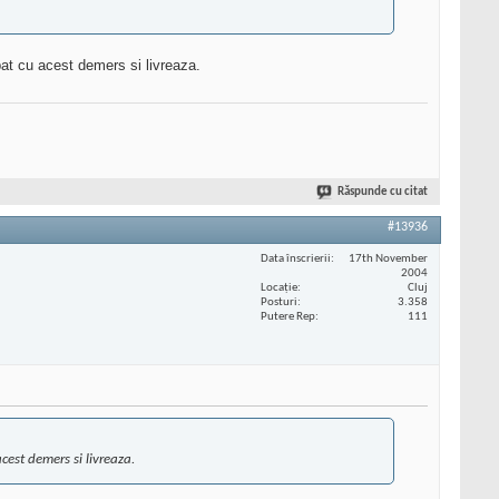
t cu acest demers si livreaza.
Răspunde cu citat
#13936
Data înscrierii
17th November
2004
Locaţie
Cluj
Posturi
3.358
Putere Rep
111
est demers si livreaza.