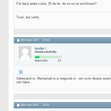
Pai daca atata costa, 25 de lei, de ce sa se eschiveze?
Trust, but verify.
26th June 2017,
21:50
koobie
Membru SeoPedia
Reputatie:
22
Sebesanul.ro, Maniamall.ro si negociat.ro - am scris despre acest
stiri false...
26th June 2017,
22:25