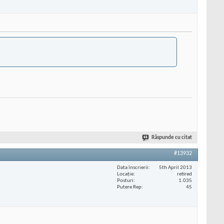
Răspunde cu citat
#13932
Data înscrierii
5th April 2013
Locaţie
retired
Posturi
1.035
Putere Rep
45