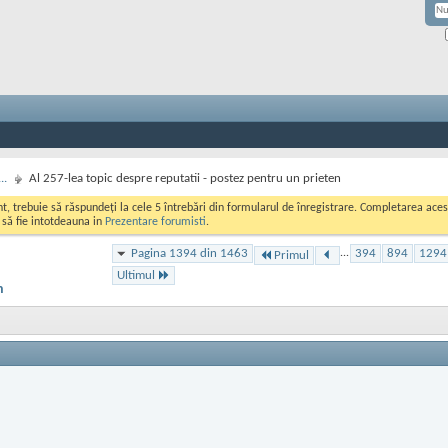
..
Al 257-lea topic despre reputatii - postez pentru un prieten
ont, trebuie să răspundeți la cele 5 întrebări din formularul de înregistrare. Completarea a
i să fie intotdeauna in
Prezentare forumisti
.
Pagina 1394 din 1463
...
394
894
1294
Primul
Ultimul
n