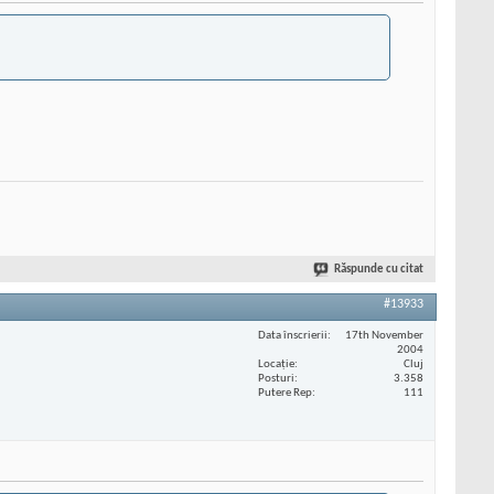
Răspunde cu citat
#13933
Data înscrierii
17th November
2004
Locaţie
Cluj
Posturi
3.358
Putere Rep
111