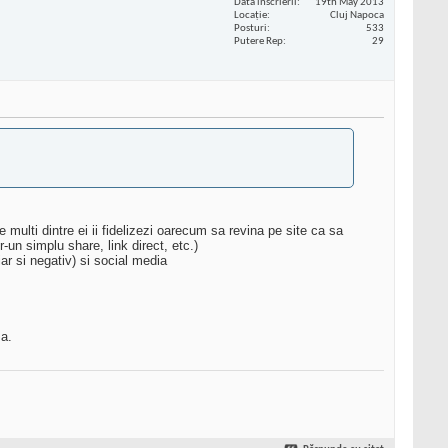
Data înscrierii
19th May 2013
Locaţie
Cluj Napoca
Posturi
533
Putere Rep
29
 multi dintre ei ii fidelizezi oarecum sa revina pe site ca sa
r-un simplu share, link direct, etc.)
r si negativ) si social media
ma.