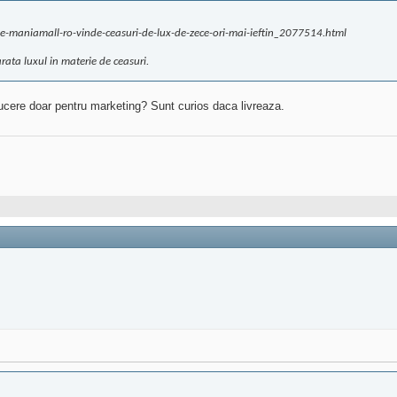
e-maniamall-ro-vinde-ceasuri-de-lux-de-zece-ori-mai-ieftin_2077514.html
ta luxul in materie de ceasuri.
cere doar pentru marketing? Sunt curios daca livreaza.