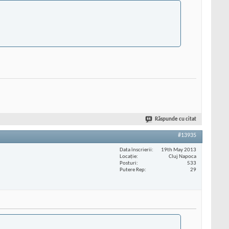
Răspunde cu citat
#13935
Data înscrierii
19th May 2013
Locaţie
Cluj Napoca
Posturi
533
Putere Rep
29