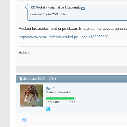
Postat în original de
I. Laurentiu
Ceas de lux la 250 de lei?
Acelasi lux acelasi pret si pe okazii. In caz ca n-ai apucat pana 
https://www.okazii.ro/ceas-cu-led-pe...apa-a189265920
Retired
26th June 2017,
19:48
Dan
Membru SeoPedia
Reputatie:
111