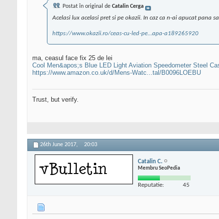
Postat în original de
Catalin Cerga
Acelasi lux acelasi pret si pe okazii. In caz ca n-ai apucat pana 
https://www.okazii.ro/ceas-cu-led-pe...apa-a189265920
ma, ceasul face fix 25 de lei
Cool Men&apos;s Blue LED Light Aviation Speedometer Steel Cas
https://www.amazon.co.uk/d/Mens-Watc...tal/B0096LOEBU
Trust, but verify.
26th June 2017,
20:03
Catalin C.
Membru SeoPedia
Reputatie:
45