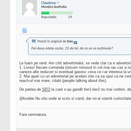
Claudyou
Membru SeoPedia
Reputatie:
29
Postat în original de
Dan
Pai daca atata costa, 25 de lei, de ce sa se eschiveze?
Le luam pe rand. Am citit advertorialul, se vede clar ca e advertori
1. Livrezi fiecare comanda (oricum minusul in cel mai rau caz e nul)
vaneze alte
reduceri
si eventual gasesc ceva ce i-ar interesa la un 
2. Mai apari cu un advertorial pe acelasi site ca sa spui ca ne ce
reach-ul mai mare, citatii (people talking about this).
De partea de
SEO
la care s-au gandit tier1-tier2 nu mai vorbim, d
@koobie Nu stiu unde ai scris si cand, dar mi-ai starnit curiozitate
Fara semnatura.