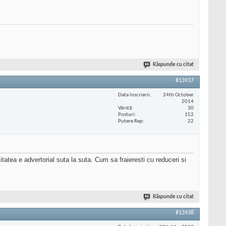
Răspunde cu citat
#13937
Data înscrierii
24th October
2014
Vârstă
30
Posturi
152
Putere Rep
22
itatea e advertorial suta la suta. Cum sa fraieresti cu reduceri si
Răspunde cu citat
#13938