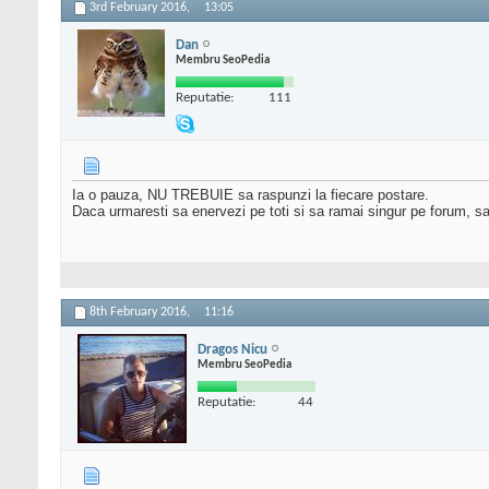
3rd February 2016,
13:05
Dan
Membru SeoPedia
Reputatie:
111
Ia o pauza, NU TREBUIE sa raspunzi la fiecare postare.
Daca urmaresti sa enervezi pe toti si sa ramai singur pe forum, sa 
8th February 2016,
11:16
Dragos Nicu
Membru SeoPedia
Reputatie:
44