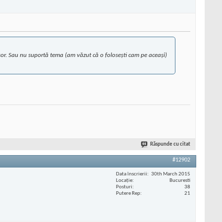
 ușor. Sau nu suportă tema (am văzut că o folosești cam pe aceași)
Răspunde cu citat
#12902
Data înscrierii
30th March 2015
Locaţie
Bucuresti
Posturi
38
Putere Rep
21