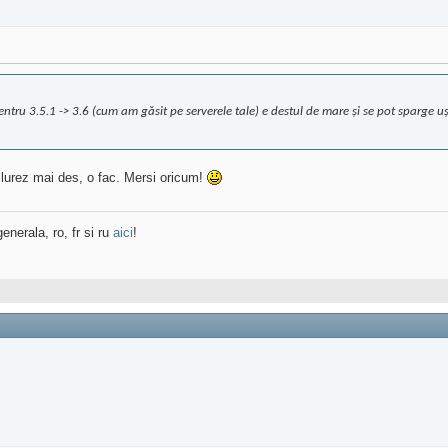
 pentru 3.5.1 -> 3.6 (cum am găsit pe serverele tale) e destul de mare și se pot sparge
e lurez mai des, o fac. Mersi oricum!
enerala, ro, fr si ru
aici
!