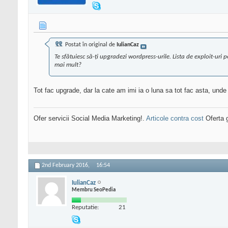
Postat în original de
IulianCaz
Te sfătuiesc să-ți upgradezi wordpress-urile. Lista de exploit-uri
mai mult?
Tot fac upgrade, dar la cate am imi ia o luna sa tot fac asta, und
Ofer servicii Social Media Marketing!.
Articole contra cost
Oferta g
2nd February 2016,
16:54
IulianCaz
Membru SeoPedia
Reputatie:
21