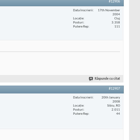
#12906
Data înscrierii
17th November
2004
Locaţie
Cluj
Posturi
3.358
Putere Rep
111
Răspunde cu citat
#12907
Data înscrierii
20th January
2008
Locaţie
Sibiu, RO
Posturi
2.011
Putere Rep
44