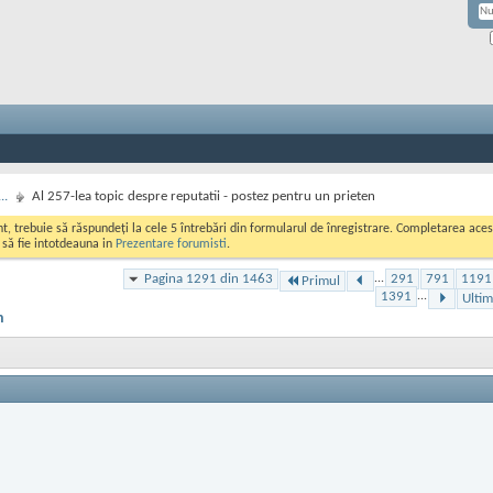
..
Al 257-lea topic despre reputatii - postez pentru un prieten
ont, trebuie să răspundeți la cele 5 întrebări din formularul de înregistrare. Completarea a
i să fie intotdeauna in
Prezentare forumisti
.
Pagina 1291 din 1463
...
291
791
1191
Primul
1391
...
Ultim
n