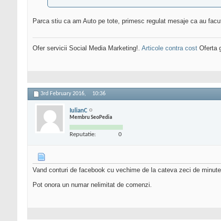
Parca stiu ca am Auto pe tote, primesc regulat mesaje ca au facut
Ofer servicii Social Media Marketing!.
Articole contra cost
Oferta g
3rd February 2016,
10:36
IulianC
Membru SeoPedia
Reputatie:
0
Vand conturi de facebook cu vechime de la cateva zeci de minute 
Pot onora un numar nelimitat de comenzi.