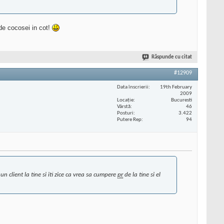
de cocosei in cot!
Răspunde cu citat
#12909
Data înscrierii
19th February
2009
Locaţie
Bucuresti
Vârstă
46
Posturi
3.422
Putere Rep
94
n client la tine si iti zice ca vrea sa cumpere
pr
de la tine si el