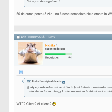
Cat a fost despagubirea?
50 de euros pentru 3 zile - nu fusese semnalata nicio eroare in W
10th February 2016,
17:40
Nichita
Super Moderator
Reputatie:
94
Postat în original de
cris
@edy e foarte adevarat ce zici tu in final trebuie monetizata treab
atata stie ca tre sa aiba
pr
la site, are rost sa te chinui sa ii expl
WTF? Client? Ai clienti?