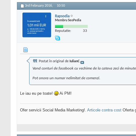
3rd February 2016,
10:50
Rapsodia
Membru SeoPedia
Reputatie:
33
Postat în original de
IulianC
Vand conturi de facebook cu vechime de la cateva zeci de minute 
Pot onora un numar nelimitat de comenzi.
Le iau eu pe toate!
Ai PM!
Ofer servicii Social Media Marketing!.
Articole contra cost
Oferta g