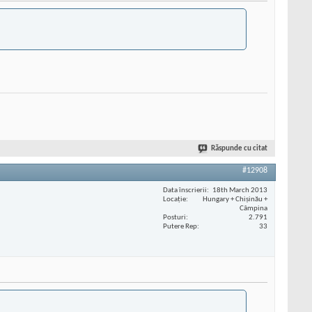
Răspunde cu citat
#12908
Data înscrierii
18th March 2013
Locaţie
Hungary + Chișinău +
Câmpina
Posturi
2.791
Putere Rep
33