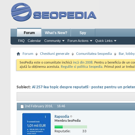
Forum
What's New?
Spy
FAQ
Calendar
Community
Forum Actions
Quick Links
Forum
Chestiuni generale
Comunitatea Seopedia
Bar, lobby.
SeoPedia este o comunitate inchisă
incă din 2008
. Pentru a beneficia de un c
ajută la obținerea acestuia.
Regulile si politica Seopedia
. Primul post ar trebu
Subiect:
Al 257-lea topic despre reputatii - postez pentru un priete
2nd February 2016,
16:46
Rapsodia
Membru SeoPedia
Reputatie:
33