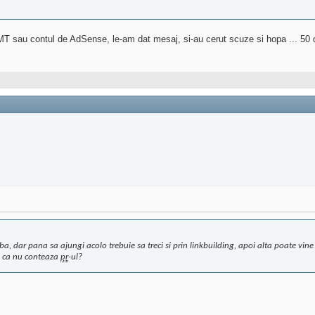
MT sau contul de AdSense, le-am dat mesaj, si-au cerut scuze si hopa ... 50 
a, dar pana sa ajungi acolo trebuie sa treci si prin linkbuilding, apoi alta poate vine u
ici ca nu conteaza
pr
-ul?