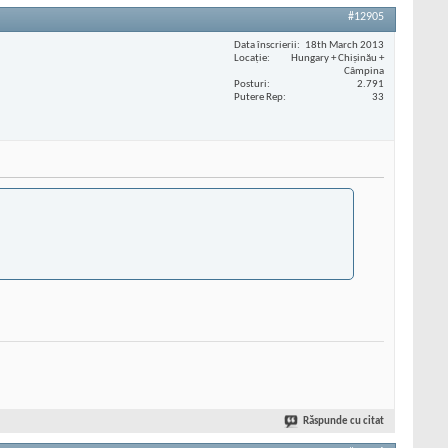
#12905
Data înscrierii
18th March 2013
Locaţie
Hungary + Chișinău +
Câmpina
Posturi
2.791
Putere Rep
33
Răspunde cu citat