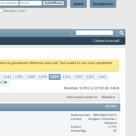
Ajutor
Înregistrare
Memorez Cont?
Căutare Avansată
cestora nu garantează obținerea unui cont, însă modul în care sunt completate
1241
1281
1289
1290
1291
1292
1293
1301
1341
ul
Rezultate 12.901 la 12.910 din 14626
Instrumente subiect
Afișează
#12901
Data înscrierii
18th March 2013
Locaţie
Hungary + Chișinău +
Câmpina
Posturi
2.791
Putere Rep
33