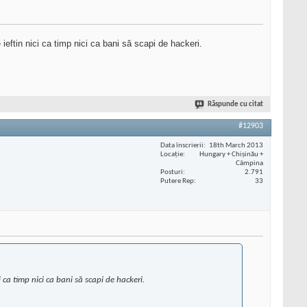
ieftin nici ca timp nici ca bani să scapi de hackeri.
Răspunde cu citat
#12903
Data înscrierii
18th March 2013
Locaţie
Hungary + Chișinău +
Câmpina
Posturi
2.791
Putere Rep
33
i ca timp nici ca bani să scapi de hackeri.