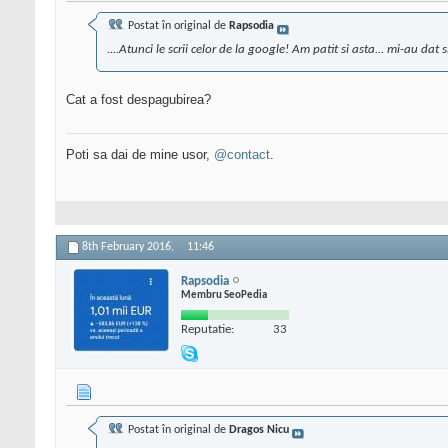
Postat în original de
Rapsodia
....Atunci le scrii celor de la google! Am patit si asta... mi-au dat
Cat a fost despagubirea?
Poti sa dai de mine usor,
@contact
.
8th February 2016,
11:46
Rapsodia
Membru SeoPedia
Reputatie:
33
Postat în original de
Dragos Nicu