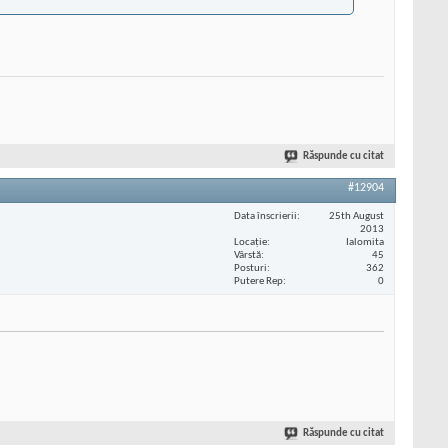
Răspunde cu citat
#12904
Data înscrierii
25th August
2013
Locaţie
Ialomita
Vârstă
45
Posturi
362
Putere Rep
0
Răspunde cu citat