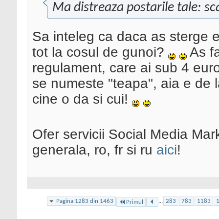
Ma distreaza postarile tale: sc
Sa inteleg ca daca as sterge eu
tot la cosul de gunoi?
As fa
regulament, care ai sub 4 euro 
se numeste "teapa", aia e de l
cine o da si cui!
Ofer servicii Social Media Mar
generala, ro, fr si ru
aici
!
Pagina 1283 din 1463
...
283
783
1183
Primul