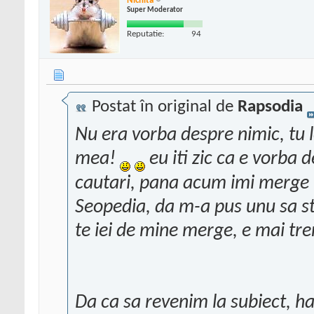
Nichita
Super Moderator
Reputatie:
94
Postat în original de
Rapsodia
Nu era vorba despre nimic, tu le
mea!
eu iti zic ca e vorba 
cautari, pana acum imi merge 
Seopedia, da m-a pus unu sa s
te iei de mine merge, e mai tre
Da ca sa revenim la subiect, hai 