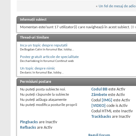
«
Un fel de mesaj de adio
Informații subiect
Momentan este/sunt 17 utilizator(i) care navighează în acest subiect.
(0 
Thread-uri Similare
Inca un topic despre reputatii
De Bogdan Calin în forumul Bar, lobby...
Postez gratuit articole de specialitate
De charlieking în forumul Continut web
Un topic despre nimic
De danic în forumul Bar, lobby...
Permisiuni postare
Nu puteţi
posta subiecte noi.
Codul BB
este
Activ
Nu puteţi
răspunde la subiecte
Zâmbete
este
Activ
Nu puteţi
adăuga ataşamente
Codul
[IMG]
este
Activ
Nu puteţi
modifica posturile proprii
[VIDEO]
code is
Activ
Codul HTML este
Inactiv
Trackbacks
are
Inactiv
Pingbacks
are
Inactiv
Refbacks
are
Activ
Reguli Forum