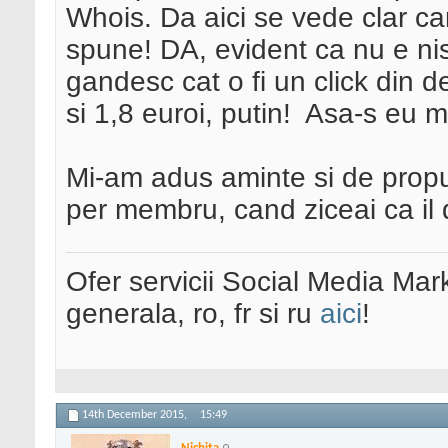
Whois. Da aici se vede clar car
spune! DA, evident ca nu e ni
gandesc cat o fi un click din d
si 1,8 euroi, putin!
Asa-s eu ma
Mi-am adus aminte si de prop
per membru, cand ziceai ca il
Ofer servicii Social Media Mar
generala, ro, fr si ru
aici
!
14th December 2015,
15:49