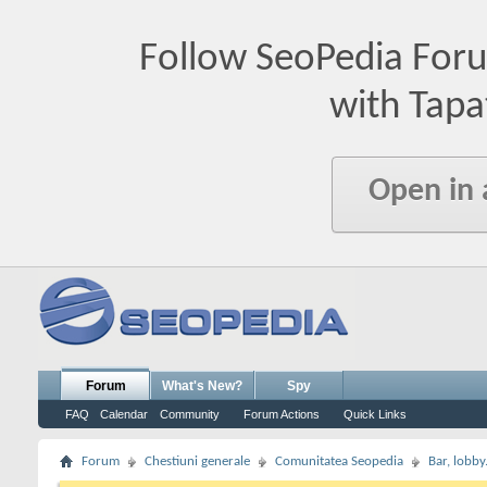
Follow SeoPedia For
with Tapa
Open in
Forum
What's New?
Spy
FAQ
Calendar
Community
Forum Actions
Quick Links
Forum
Chestiuni generale
Comunitatea Seopedia
Bar, lobby.