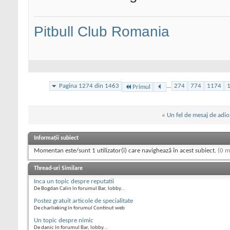
Pitbull Club Romania
Pagina 1274 din 1463
...
274
774
1174
Primul
«
Un fel de mesaj de adio
Informații subiect
Momentan este/sunt 1 utilizator(i) care navighează în acest subiect.
(0 m
Thread-uri Similare
Inca un topic despre reputatii
De Bogdan Calin în forumul Bar, lobby...
Postez gratuit articole de specialitate
De charlieking în forumul Continut web
Un topic despre nimic
De danic în forumul Bar, lobby...