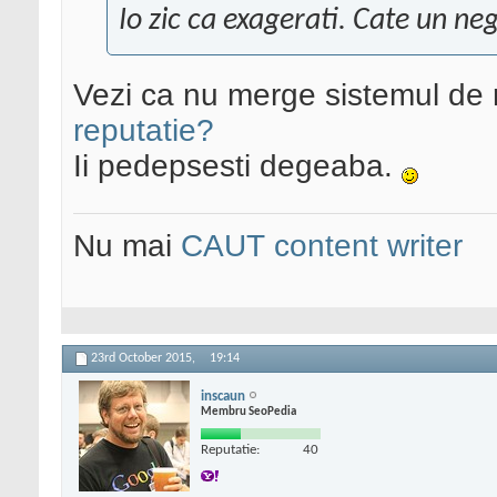
Io zic ca exagerati. Cate un neg
Vezi ca nu merge sistemul de r
reputatie?
Ii pedepsesti degeaba.
Nu mai
CAUT content writer
23rd October 2015,
19:14
inscaun
Membru SeoPedia
Reputatie:
40