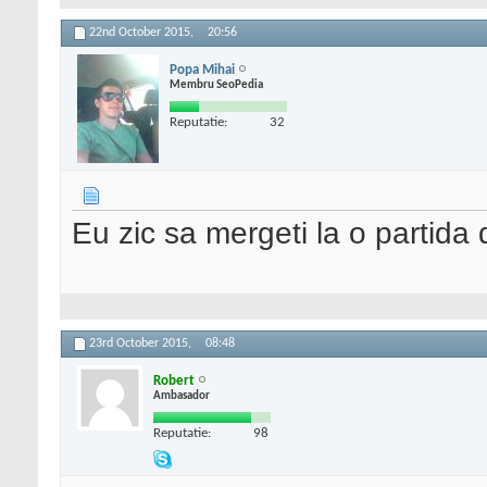
22nd October 2015,
20:56
Popa Mihai
Membru SeoPedia
Reputatie:
32
Eu zic sa mergeti la o partida
23rd October 2015,
08:48
Robert
Ambasador
Reputatie:
98