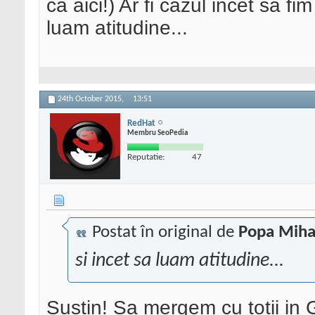
ca aici!) Ar fi cazul incet sa fi
luam atitudine...
24th October 2015,
13:51
RedHat
Membru SeoPedia
Reputatie:
47
Postat în original de
Popa Miha
si incet sa luam atitudine...
Sustin! Sa mergem cu totii in 