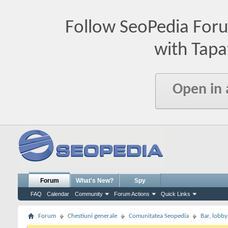
Follow SeoPedia For
with Tapa
Open in
Forum
What's New?
Spy
FAQ
Calendar
Community
Forum Actions
Quick Links
Forum
Chestiuni generale
Comunitatea Seopedia
Bar, lobby.