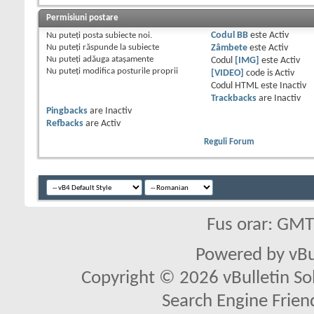
Permisiuni postare
Nu puteţi
posta subiecte noi.
Codul BB
este
Activ
Nu puteţi
răspunde la subiecte
Zâmbete
este
Activ
Nu puteţi
adăuga ataşamente
Codul
[IMG]
este
Activ
Nu puteţi
modifica posturile proprii
[VIDEO]
code is
Activ
Codul HTML este
Inactiv
Trackbacks
are
Inactiv
Pingbacks
are
Inactiv
Refbacks
are
Activ
Reguli Forum
Fus orar: GM
Powered by vBu
Copyright © 2026 vBulletin Solu
Search Engine Frien