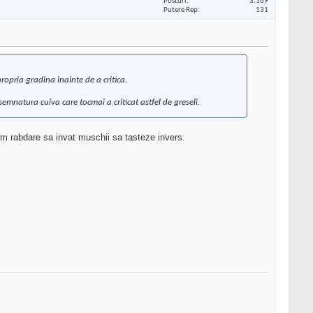
Posturi
3.169
Putere Rep
131
propria gradina inainte de a critica.
n semnatura cuiva care tocmai a criticat astfel de greseli.
 am rabdare sa invat muschii sa tasteze invers.