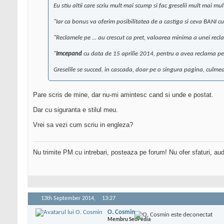
Eu stiu altii care scriu mult mai scump si fac greselii mult mai mu
"Iar ca bonus va oferim posibilitatea de a castiga si ceva BANI c
"Reclamele pe ... au crescut ca pret, valoarea minima a unei recl
"
Imcepand
cu data de 15 aprilie 2014, pentru a avea reclama pe 
Greselile se succed, in cascada, doar pe o singura pagina, culmea, 
Pare scris de mine, dar nu-mi amintesc cand si unde e postat.
Dar cu siguranta e stilul meu.
Vrei sa vezi cum scriu in engleza?
Nu trimite PM cu intrebari, posteaza pe forum! Nu ofer sfaturi, au
13th September 2014,
13:27
O. Cosmin
Membru SeoPedia