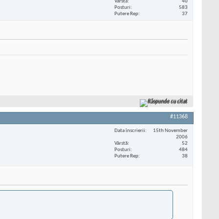
Vârstă
40
Posturi
583
Putere Rep
37
Răspunde cu citat
#11368
Data înscrierii
15th November
2006
Vârstă
52
Posturi
484
Putere Rep
38