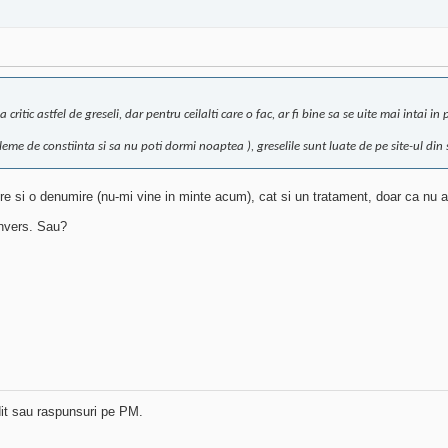
itic astfel de greseli, dar pentru ceilalti care o fac, ar fi bine sa se uite mai intai in 
leme de constiinta si sa nu poti dormi noaptea
), greselile sunt luate de pe site-ul di
. Are si o denumire (nu-mi vine in minte acum), cat si un tratament, doar ca nu
invers. Sau?
dit sau raspunsuri pe PM.