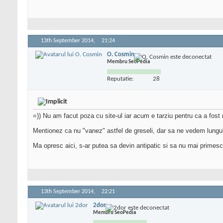
13th September 2014,
21:24
O. Cosmin
Membru SeoPedia
Reputatie:
28
=)) Nu am facut poza cu site-ul iar acum e tarziu pentru ca a fost m
Mentionez ca nu "vanez" astfel de greseli, dar sa ne vedem lungul
Ma opresc aici, s-ar putea sa devin antipatic si sa nu mai primesc 
13th September 2014,
22:21
2dor
Membru SeoPedia