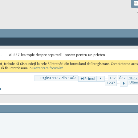
..
Al 257-lea topic despre reputatii - postez pentru un prieten
ont, trebuie să răspundeți la cele 5 întrebări din formularul de înregistrare. Completarea a
i să fie intotdeauna in
Prezentare forumisti
.
Pagina 1137 din 1463
...
137
637
1037
Primul
Ultim
1237
...
n