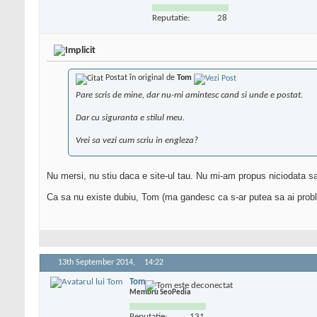
Reputatie:
28
Postat în original de
Tom
Pare scris de mine, dar nu-mi amintesc cand si unde e postat.
Dar cu siguranta e stilul meu.
Vrei sa vezi cum scriu in engleza?
Nu mersi, nu stiu daca e site-ul tau. Nu mi-am propus niciodata sa cri
Ca sa nu existe dubiu, Tom (ma gandesc ca s-ar putea sa ai probl
13th September 2014,
14:22
Tom
Membru SeoPedia
Reputatie:
131