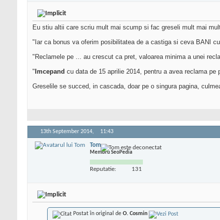
Eu stiu altii care scriu mult mai scump si fac greseli mult mai mu
"Iar ca bonus va oferim posibilitatea de a castiga si ceva BANI c
"Reclamele pe ... au crescut ca pret, valoarea minima a unei recl
"
Imcepand
cu data de 15 aprilie 2014, pentru a avea reclama pe po
Greselile se succed, in cascada, doar pe o singura pagina, culmea,
13th September 2014,
11:43
Tom
Membru SeoPedia
Reputatie:
131
Postat în original de
O. Cosmin