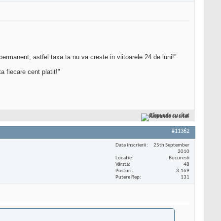
 permanent, astfel taxa ta nu va creste in viitoarele 24 de luni!"
a fiecare cent platit!"
Răspunde cu citat
#11362
Data înscrierii
25th September
2010
Locaţie
Bucuresti
Vârstă
48
Posturi
3.169
Putere Rep
131