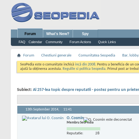
Forum
What's New?
Spy
FAQ
Calendar
Community
Forum Actions
Quick Links
Forum
Chestiuni generale
Comunitatea Seopedia
Bar, lobby.
SeoPedia este o comunitate inchisă
incă din 2008
. Pentru a beneficia de un c
ajută la obținerea acestuia.
Regulile si politica Seopedia
. Primul post ar trebu
Subiect:
Al 257-lea topic despre reputatii - postez pentru un priete
13th September 2014,
11:41
O. Cosmin
Membru SeoPedia
Reputatie:
28