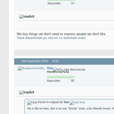
Reputatie:
37
We buy things we don't need to impress people we don't like.
Vand advertoriale pe site-uri cu autoritate mare
14th September 2014,
12:24
hl2u
Membru SeoPedia
Reputatie:
38
Postat în original de
Tom
Nu e site-ul meu, dar si eu am "boala" asta, scriu literele invers. 