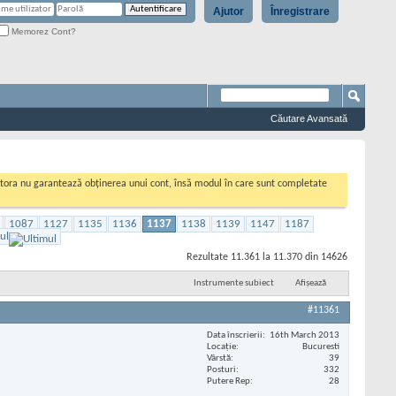
Ajutor
Înregistrare
Memorez Cont?
Căutare Avansată
cestora nu garantează obținerea unui cont, însă modul în care sunt completate
1087
1127
1135
1136
1137
1138
1139
1147
1187
ul
Rezultate 11.361 la 11.370 din 14626
Instrumente subiect
Afișează
#11361
Data înscrierii
16th March 2013
Locaţie
Bucuresti
Vârstă
39
Posturi
332
Putere Rep
28