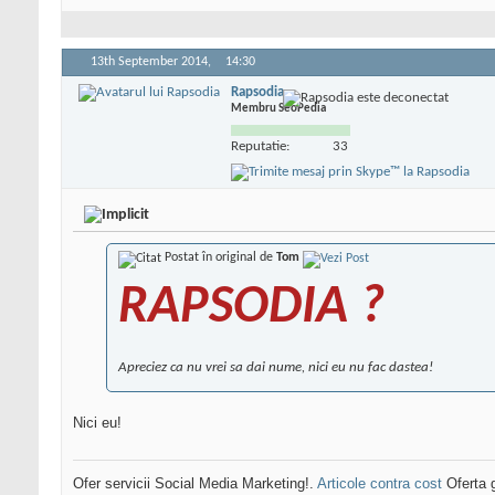
13th September 2014,
14:30
Rapsodia
Membru SeoPedia
Reputatie:
33
Postat în original de
Tom
RAPSODIA ?
Apreciez ca nu vrei sa dai nume, nici eu nu fac dastea!
Nici eu!
Ofer servicii Social Media Marketing!.
Articole contra cost
Oferta g