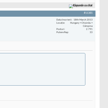
Răspunde cu citat
#11365
Data înscrierii
18th March 2013
Locaţie
Hungary + Chișinău +
Câmpina
Posturi
2.791
Putere Rep
33