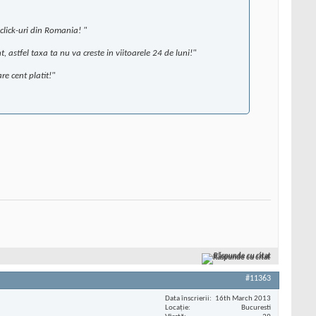
click-uri din Romania! "
, astfel taxa ta nu va creste in viitoarele 24 de luni!"
re cent platit!"
Răspunde cu citat
#11363
Data înscrierii
16th March 2013
Locaţie
Bucuresti