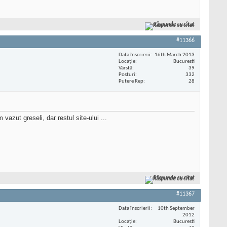
Răspunde cu citat
#11366
Data înscrierii
16th March 2013
Locaţie
Bucuresti
Vârstă
39
Posturi
332
Putere Rep
28
azut greseli, dar restul site-ului ...
Răspunde cu citat
#11367
Data înscrierii
10th September
2012
Locaţie
Bucuresti