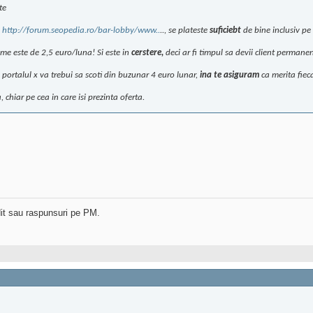
lte
u
http://forum.seopedia.ro/bar-lobby/www..
.., se plateste
suficiebt
de bine inclusiv pe 
ame este de 2,5 euro/luna! Si este in
cerstere,
deci ar fi timpul sa devii client permanent
portalul x va trebui sa scoti din buzunar 4 euro lunar,
ina te asiguram
ca merita fieca
chiar pe cea in care isi prezinta oferta.
dit sau raspunsuri pe PM.