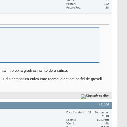
Vârstă
39
Posturi
332
Putere Rep
28
ntai in propria gradina inainte de a critica.
te-ul din semnatura cuiva care tocmai a criticat astfel de greseli.
Răspunde cu citat
#11364
Data înscrierii
25th September
2010
Locaţie
Bucuresti
Vârstă
48