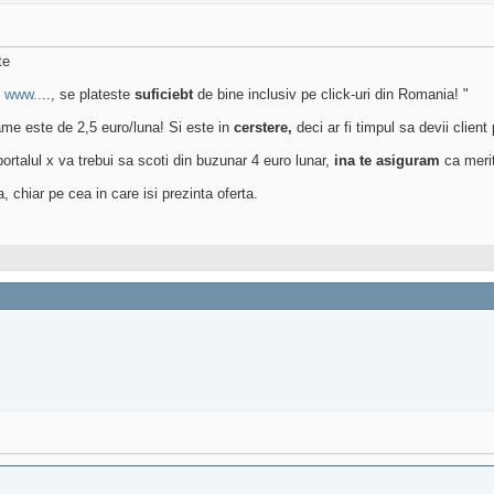
lte
u
www..
.., se plateste
suficiebt
de bine inclusiv pe click-uri din Romania! "
ame este de 2,5 euro/luna! Si este in
cerstere,
deci ar fi timpul sa devii client
rtalul x va trebui sa scoti din buzunar 4 euro lunar,
ina te asiguram
ca merit
 chiar pe cea in care isi prezinta oferta.