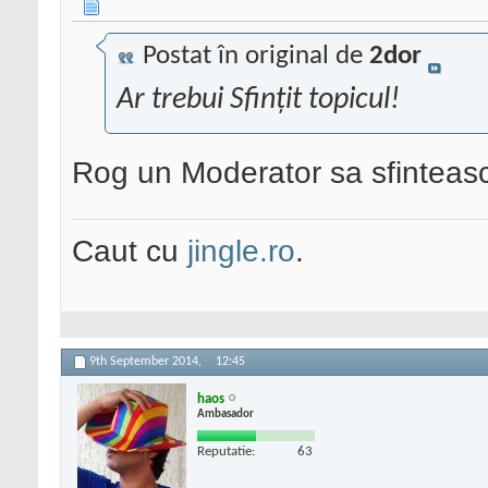
Postat în original de
2dor
Ar trebui Sfințit topicul!
Rog un Moderator sa sfinteasc
Caut cu
jingle.ro
.
9th September 2014,
12:45
haos
Ambasador
Reputatie:
63