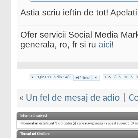
Astia scriu ieftin de tot! Apelat
Ofer servicii Social Media Mar
generala, ro, fr si ru
aici
!
Pagina 1136 din 1463
...
136
636
1036
Primul
«
Un fel de mesaj de adio
|
Co
Informații subiect
Momentan este/sunt 3 utilizator(i) care navighează în acest subiect.
(0 m
Thread-uri Similare