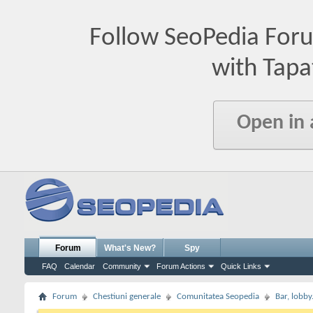
Follow SeoPedia For
with Tapa
Open in
Forum
What's New?
Spy
FAQ
Calendar
Community
Forum Actions
Quick Links
Forum
Chestiuni generale
Comunitatea Seopedia
Bar, lobby.