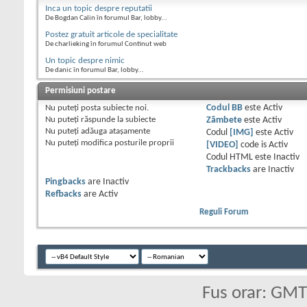
Inca un topic despre reputatii
De Bogdan Calin în forumul Bar, lobby...
Postez gratuit articole de specialitate
De charlieking în forumul Continut web
Un topic despre nimic
De danic în forumul Bar, lobby...
Permisiuni postare
Nu puteţi
posta subiecte noi.
Codul BB
este
Activ
Nu puteţi
răspunde la subiecte
Zâmbete
este
Activ
Nu puteţi
adăuga ataşamente
Codul
[IMG]
este
Activ
Nu puteţi
modifica posturile proprii
[VIDEO]
code is
Activ
Codul HTML este
Inactiv
Trackbacks
are
Inactiv
Pingbacks
are
Inactiv
Refbacks
are
Activ
Reguli Forum
Fus orar: GM