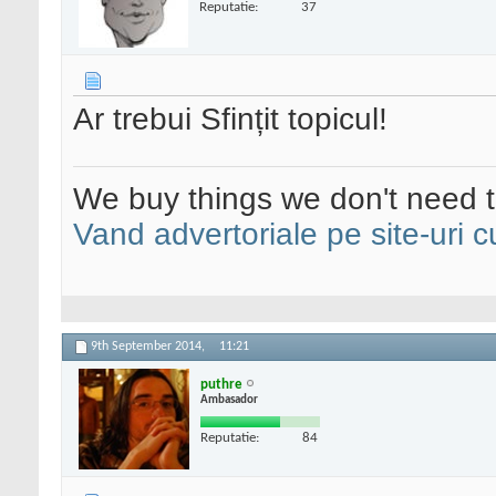
Reputatie:
37
Ar trebui Sfințit topicul!
We buy things we don't need t
Vand advertoriale pe site-uri c
9th September 2014,
11:21
puthre
Ambasador
Reputatie:
84