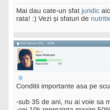
Mai dau cate-un sfat
juridic
aic
rata! :) Vezi și sfaturi de
nutriti
25th February 2011,
08:08
Nic
Super Moderator
Reputatie:
54
Conditii importante asa pe scu
-sub 35 de ani, nu ai voie sa ma
-cei 10k reprezinta maxim 50% 