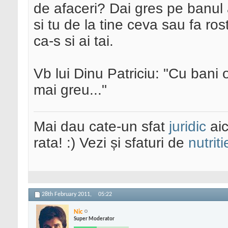
de afaceri? Dai gres pe banul al
si tu de la tine ceva sau fa ros
ca-s si ai tai.
Vb lui Dinu Patriciu: "Cu bani o
mai greu..."
Mai dau cate-un sfat
juridic
aic
rata! :) Vezi și sfaturi de
nutriti
28th February 2011,
05:22
Nic
Super Moderator