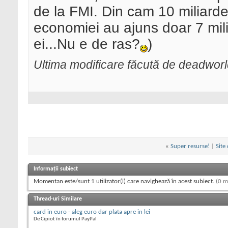
de la FMI. Din cam 10 miliard
economiei au ajuns doar 7 mili
ei...Nu e de ras?
)
Ultima modificare făcută de deadwor
«
Super resurse!
|
Site
Informații subiect
Momentan este/sunt 1 utilizator(i) care navighează în acest subiect.
(0 m
Thread-uri Similare
card in euro - aleg euro dar plata apre in lei
De Cipiot în forumul PayPal