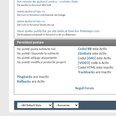
Am nevoie de ajutorul vostru - cuvinte cheie
De xeri0n în forumul SEO Soft
www.ajutorul-tau.ro
De Ciuli în forumul Link/banner exchange
www.ajutorul-tau.ro
De Ciuli în forumul Studii de caz
Vand spatiu publicitar pe site dedicat tinerilor fiidestept.com
De blueeyesromanesti în forumul Link-uri/Bannere
Permisiuni postare
Nu puteţi
posta subiecte noi.
Codul BB
este
Activ
Nu puteţi
răspunde la subiecte
Zâmbete
este
Activ
Nu puteţi
adăuga ataşamente
Codul
[IMG]
este
Activ
Nu puteţi
modifica posturile proprii
[VIDEO]
code is
Activ
Codul HTML este
Inactiv
Trackbacks
are
Inactiv
Pingbacks
are
Inactiv
Refbacks
are
Activ
Reguli Forum