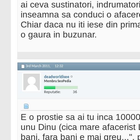
ai ceva sustinatori, indrumator
inseamna sa conduci o afacere
Chiar daca nu iti iese din prim
o gaura in buzunar.
3rd March 2011,
12:32
deadworldisee
Membru SeoPedia
Reputatie:
36
E o prostie sa ai tu inca 10000
unu Dinu (cica mare afacerist L
bani, fara bani e mai greu...", 