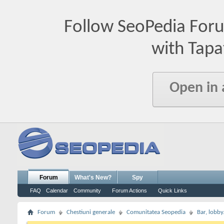
Follow SeoPedia For
with Tapa
Open in
Forum
What's New?
Spy
FAQ
Calendar
Community
Forum Actions
Quick Links
Forum
Chestiuni generale
Comunitatea Seopedia
Bar, lobby.