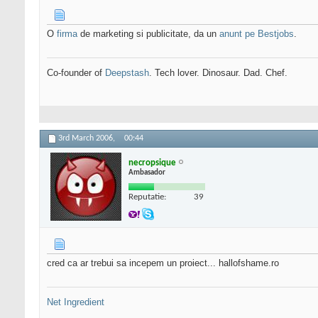
O
firma
de marketing si publicitate, da un
anunt pe Bestjobs
.
Co-founder of
Deepstash
. Tech lover. Dinosaur. Dad. Chef.
3rd March 2006,
00:44
necropsique
Ambasador
Reputatie:
39
cred ca ar trebui sa incepem un proiect... hallofshame.ro
Net Ingredient