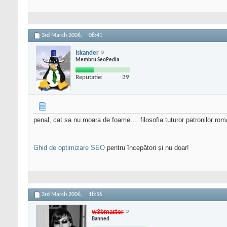
3rd March 2006,
08:41
Iskander
Membru SeoPedia
Reputatie:
39
penal, cat sa nu moara de foame.... filosofia tuturor patronilor
Ghid de optimizare SEO
pentru începători și nu doar!
3rd March 2006,
18:56
w3bmaster
Banned