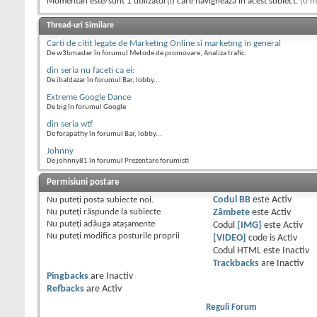
Momentan este/sunt 1 utilizator(i) care navighează în acest subiect.
(0 m
Thread-uri Similare
Carti de citit legate de Marketing Online si marketing in general
De w3bmaster în forumul Metode de promovare, Analiza trafic.
din seria nu faceti ca ei:
De ibaldazar în forumul Bar, lobby...
Extreme Google Dance
De big în forumul Google
din seria wtf
De forapathy în forumul Bar, lobby...
Johnny
De johnny81 în forumul Prezentare forumisti
Permisiuni postare
Nu puteţi
posta subiecte noi.
Codul BB
este
Activ
Nu puteţi
răspunde la subiecte
Zâmbete
este
Activ
Nu puteţi
adăuga ataşamente
Codul
[IMG]
este
Activ
Nu puteţi
modifica posturile proprii
[VIDEO]
code is
Activ
Codul HTML este
Inactiv
Trackbacks
are
Inactiv
Pingbacks
are
Inactiv
Refbacks
are
Activ
Reguli Forum