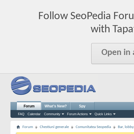
Follow SeoPedia For
with Tapa
Open in
Forum
What's New?
Spy
FAQ
Calendar
Community
Forum Actions
Quick Links
Forum
Chestiuni generale
Comunitatea Seopedia
Bar, lobby.