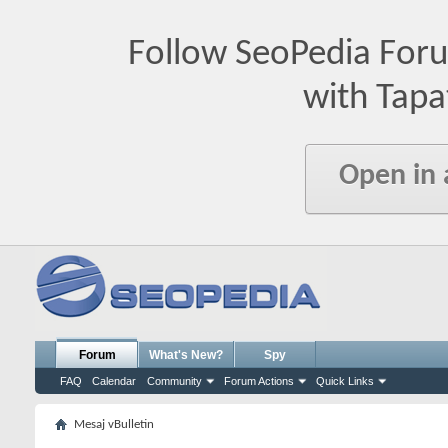
Follow SeoPedia For
with Tapa
Open in
Forum
What's New?
Spy
FAQ
Calendar
Community
Forum Actions
Quick Links
Mesaj vBulletin