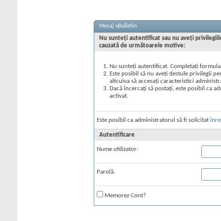
Mesaj vBulletin
Nu sunteţi autentificat sau nu aveţi privilegi
cauzată de următoarele motive:
Nu sunteţi autentificat. Completaţi formular
Este posibil să nu aveţi destule privilegii p
altcuiva să accesaţi caracteristici administr
Dacă încercaţi să postaţi, este posibil ca ad
activat.
Este posibil ca administratorul să fi solicitat
înre
Autentificare
Nume utilizator:
Parolă:
Memorez Cont?