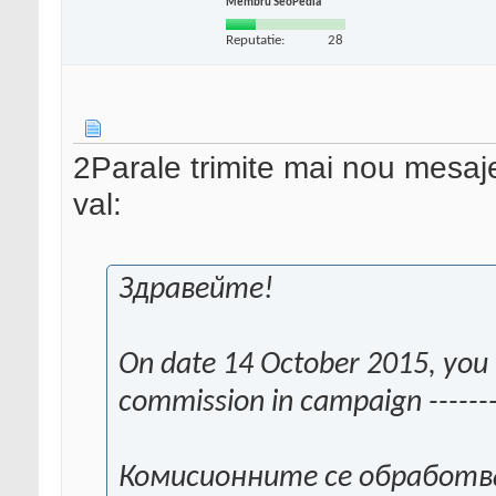
Membru SeoPedia
Reputatie:
28
2Parale trimite mai nou mesaje c
val:
Здравейте!
On date 14 October 2015, you 
commission in campaign -------.
Комисионните се обработв